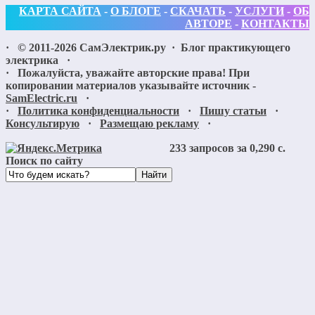
КАРТА САЙТА
-
О БЛОГЕ
-
СКАЧАТЬ
-
УСЛУГИ
-
ОБ
АВТОРЕ
-
КОНТАКТЫ
· ©
2011-2026
СамЭлектрик.ру
·
Блог практикующего
электрика
·
· Пожалуйста, уважайте авторские права! При
копировании материалов указывайте источник -
SamElectric.ru
·
·
Политика конфиденциальности
·
Пишу статьи
·
Консультирую
·
Размещаю рекламу
·
233 запросов за 0,290 с.
Поиск по сайту