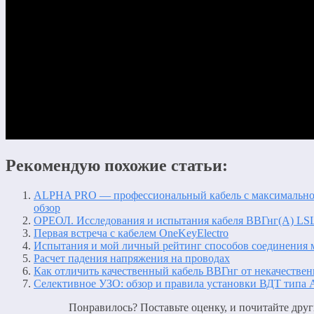
Рекомендую похожие статьи:
ALPHA PRO — профессиональный кабель с максимально
обзор
ОРЕОЛ. Исследования и испытания кабеля ВВГнг(А) LSL
Первая встреча с кабелем OneKeyElectro
Испытания и мой личный рейтинг способов соединения 
Расчет падения напряжения на проводах
Как отличить качественный кабель ВВГнг от некачествен
Селективное УЗО: обзор и правила установки ВДТ типа 
Понравилось? Поставьте оценку, и почитайте друг