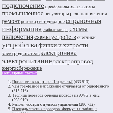
подключение
преобразователи частоты
промышленное
регуляторы
реле напряжения
справочная
ремонт
светодиодное
розетки
информация
схемы
стабилизаторы
включения
схемы устройств
счетчики
устройства
фишки и хитрости
электроника
электродвигатель
электропитание
электропровод
энергосбережение
Популярные статьи:
Погас свет в квартире. Что делать?
(433 913)
Чем трехфазное напряжение отличается от однофазного
(315 716)
Таблица перевода сечения провода из AWG в мм2
(298 919)
Ремонт люстры с пультом управления
(286 732)
Площадь сечения проводов. Формулы и таблицы