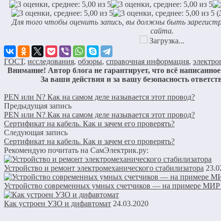
(
Для того чтобы оценить запись, вы должны быть зарегист
сайта.
Загрузка...
ГОСТ
,
исследования
,
обзоры
,
справочная информация
,
электро
Внимание! Автор блога не гарантирует, что всё написанное 
За ваши действия и за вашу безопасность ответс
PEN или N? Как на самом деле называется этот провод?
Предыдущая запись
PEN или N? Как на самом деле называется этот провод?
Сертификат на кабель. Как и зачем его проверять?
Следующая запись
Сертификат на кабель. Как и зачем его проверять?
Рекомендую почитать на СамЭлектрик.ру:
Устройство и ремонт электромеханического стабилизатора
23.0
Устройство современных умных счетчиков — на примере МИР
Как устроен УЗО и дифавтомат
24.03.2020