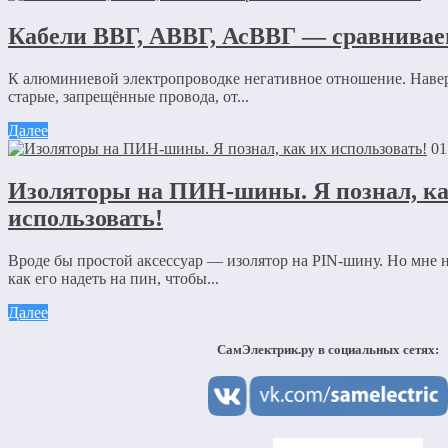
Кабели ВВГ, АВВГ, АсВВГ — сравнива
К алюминиевой электропроводке негативное отношение. Навер
старые, запрещённые провода, от...
Далее
01
Изоляторы на ПИН-шины. Я познал, ка
использовать!
Вроде бы простой аксессуар — изолятор на PIN-шину. Но мне н
как его надеть на пин, чтобы...
Далее
СамЭлектрик.ру в социальных сетях: