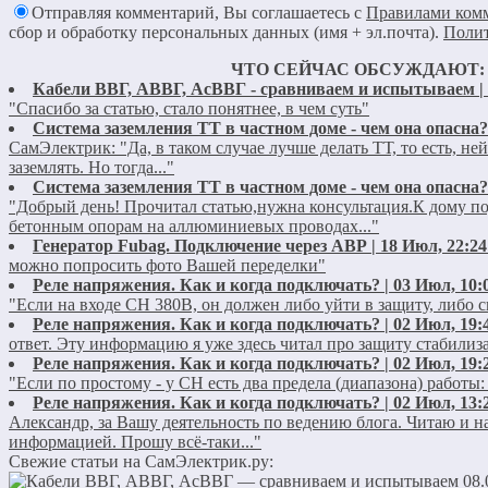
Отправляя комментарий, Вы соглашаетесь с
Правилами ком
сбор и обработку персональных данных (имя + эл.почта).
Полит
ЧТО СЕЙЧАС ОБСУЖДАЮТ:
Кабели ВВГ, АВВГ, АсВВГ - сравниваем и испытываем | 0
"Спасибо за статью, стало понятнее, в чем суть"
Система заземления ТТ в частном доме - чем она опасна? 
СамЭлектрик:
"Да, в таком случае лучше делать ТТ, то есть, н
заземлять. Но тогда..."
Система заземления ТТ в частном доме - чем она опасна? 
"Добрый день! Прочитал статью,нужна консультация.К дому п
бетонным опорам на аллюминиевых проводах..."
Генератор Fubag. Подключение через АВР | 18 Июл, 22:24
можно попросить фото Вашей переделки"
Реле напряжения. Как и когда подключать? | 03 Июл, 10:
"Если на входе СН 380В, он должен либо уйти в защиту, либо сг
Реле напряжения. Как и когда подключать? | 02 Июл, 19:
ответ. Эту информацию я уже здесь читал про защиту стабилиза
Реле напряжения. Как и когда подключать? | 02 Июл, 19:
"Если по простому - у СН есть два предела (диапазона) работы: 
Реле напряжения. Как и когда подключать? | 02 Июл, 13:
Александр, за Вашу деятельность по ведению блога. Читаю и 
информацией. Прошу всё-таки..."
Свежие статьи на СамЭлектрик.ру:
08.