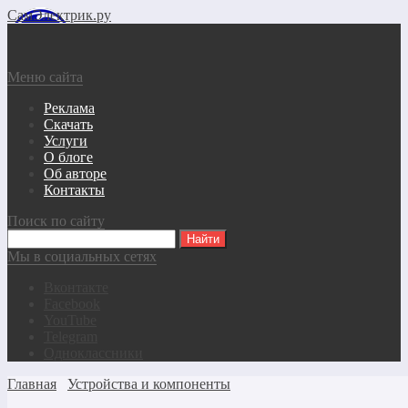
СамЭлектрик.ру
Меню сайта
Реклама
Скачать
Услуги
О блоге
Об авторе
Контакты
Поиск по сайту
Мы в социальных сетях
Вконтакте
Facebook
YouTube
Telegram
Одноклассники
Главная
Устройства и компоненты