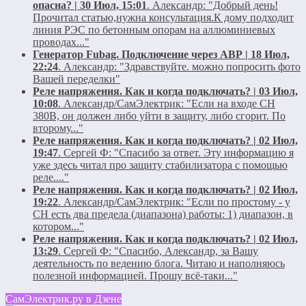
опасна? | 30 Июл, 15:01
.
Александр:
"Добрый день!
Прочитал статью,нужна консультация.К дому подходит
линия РЭС по бетонным опорам на аллюминиевых
проводах..."
Генератор Fubag. Подключение через АВР | 18 Июл,
22:24
.
Александр:
"Здравствуйте. можно попросить фото
Вашей переделки"
Реле напряжения. Как и когда подключать? | 03 Июл,
10:08
.
Александр/СамЭлектрик:
"Если на входе СН
380В, он должен либо уйти в защиту, либо сгорит. По
второму..."
Реле напряжения. Как и когда подключать? | 02 Июл,
19:47
.
Сергей Ф:
"Спасибо за ответ. Эту информацию я
уже здесь читал про защиту стабилизатора с помощью
реле...."
Реле напряжения. Как и когда подключать? | 02 Июл,
19:22
.
Александр/СамЭлектрик:
"Если по простому - у
СН есть два предела (диапазона) работы: 1) диапазон, в
котором..."
Реле напряжения. Как и когда подключать? | 02 Июл,
13:29
.
Сергей Ф:
"Спасибо, Александр, за Вашу
деятельность по ведению блога. Читаю и наполняюсь
полезной информацией. Прошу всё-таки..."
СамЭлектрик.ру в Дзене