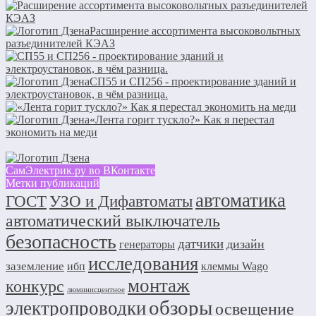
Расширение ассортимента высоковольтных
разъединителей КЭАЗ
СП55 и СП256 - проектирование зданий и
электроустановок, в чём разница.
«Лента горит тускло?» Как я перестал
экономить на меди
СамЭлектрик.ру во ВКонтакте
Метки публикаций
автоматика
ГОСТ
УЗО и Дифавтоматы
автоматический выключатель
безопасность
датчики
дизайн
генераторы
исследования
заземление
ибп
клеммы Wago
монтаж
конкурс
люминисцентное
обзоры
электропроводки
освещение