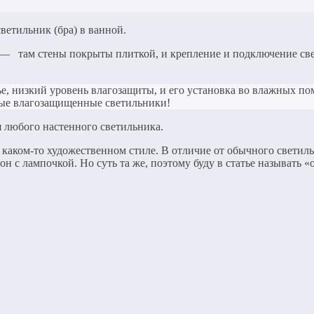
ветильник (бра) в ванной.
е) — там стены покрыты плиткой, и крепление и подключение све
тье, низкий уровень влагозащиты, и его установка во влажных п
ные влагозащищенные светильники!
 любого настенного светильника.
каком-то художественном стиле. В отличие от обычного светиль
н с лампочкой. Но суть та же, поэтому буду в статье называть «о