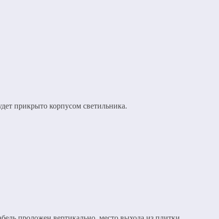
будет прикрыто корпусом светильника.
абель проложен вертикально, место выхода из плитки