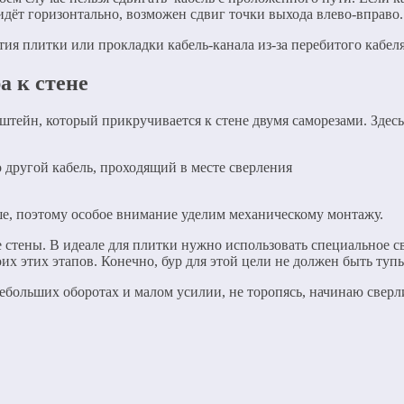
идёт горизонтально, возможен сдвиг точки выхода влево-вправо.
ия плитки или прокладки кабель-канала из-за перебитого кабеля
а к стене
штейн, который прикручивается к стене двумя саморезами. Здес
 другой кабель, проходящий в месте сверления
е, поэтому особое внимание уделим механическому монтажу.
 стены. В идеале для плитки нужно использовать специальное св
их этих этапов. Конечно, бур для этой цели не должен быть туп
ебольших оборотах и малом усилии, не торопясь, начинаю сверл