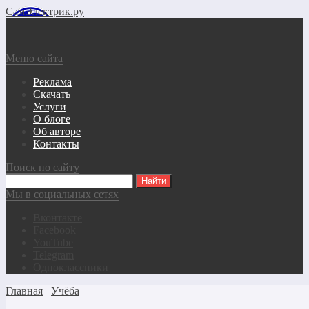
СамЭлектрик.ру
Меню сайта
Реклама
Скачать
Услуги
О блоге
Об авторе
Контакты
Поиск по сайту
Мы в социальных сетях
Вконтакте
Facebook
YouTube
Telegram
Одноклассники
Главная
Учёба