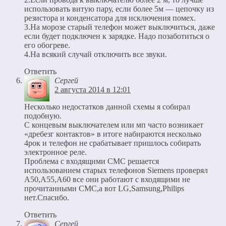
использовать витую пару, если более 5м — цепочку из
резистора и конденсатора для исключения помех.
3.На морозе старый телефон может выключиться, даже
если будет подключен к зарядке. Надо позаботиться о
его обогреве.
4.На всякий случай отключить все звуки.
Ответить
Сергей
2 августа 2014 в 12:01
Несколько недостатков данной схемы я собирал
подобную.
С концевым выключателем или мп часто возникает
«дребезг контактов» в итоге набираются несколько
4рок и телефон не срабатывает пришлось собирать
электронное реле.
Проблема с входящими СМС решается
использованием старых телефонов Siemens проверял
A50,A55,A60 все они работают с входящими не
прочитанными СМС,а вот LG,Samsung,Philips
нет.Спасибо.
Ответить
Сергей