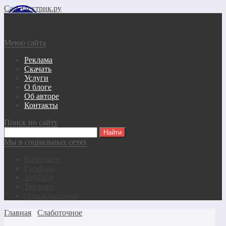
СамЭлектрик.ру
Меню сайта
Реклама
Скачать
Услуги
О блоге
Об авторе
Контакты
Поиск по сайту
Мы в социальных сетях
Вконтакте
Facebook
YouTube
Telegram
Одноклассники
Главная
Слаботочное