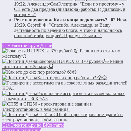
19:22
.
Александр/СамЭлектрик:
"Если по простому - у
СН есть два предела (диапазона) работы: 1) диапазон, в
котором..."
Реле напряжения. Как и когда подключать? | 02 Июл,
13:29
.
Сергей Ф:
"Спасибо, Александр, за Вашу
деятельность по ведению блога. Читаю и наполняюсь
полезной информацией. Прошу всё-таки..."
СамЭлектрик.ру в Дзене
Бокорезы HUIPEX за 370 рублей.🤣 Решил
потестить по жёсткому💥
Как это до сих пор работало? 😰😍
Расширение ассортимента высоковольтных
разъединителей КЭАЗ
СП55 и СП256 - проектирование зданий и
электроустановок, в чём разница.
СамЭлектрик.ру во ВКонтакте
Метки публикаций