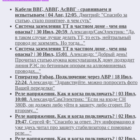
Кабели ВВГ, АВВГ, АсВВГ - сравниваем и
испытываем | 04 Авг, 12:05
.
Дмитрий:
"Спасибо за
статью, стало понятнее, в чем суть"
Система заземления ТТ в частном доме - чем она
опасна? | 30 Июл, 20:59
.
Александр/СамЭлектрик:
"Да,
в таком случае лучше делать ТТ, то есть, нейтральный
провод не заземлять. Но тогда..."
Система заземления ТТ в частном доме - чем она
опасна? | 30 Июл, 15:01
.
Александр:
"Добрый день!
Прочитал статью,нужна консультация.К дому подходит
линия РЭС по бетонным опорам на аллюминиевых
проводах..."
Генератор Fubag. Подключение через АВР | 18 Июл,
22:24
.
Александр:
"Здравствуйте. можно попросить фото
Вашей переделки"
Реле напряжения. Как и когда подключать? | 03 Июл,
10:08
.
Александр/СамЭлектрик:
"Если на входе СН
380В, он должен либо уйти в защиту, либо сгорит. По
второму..."
Реле напряжения. Как и когда подключать? | 02 Июл,
19:47
.
Сергей Ф:
"Спасибо за ответ. Эту информацию я
уже здесь читал про защиту стабилизатора с помощью
реле...."
Реле напряжения. Как и когда подключать? | 02 Июл,