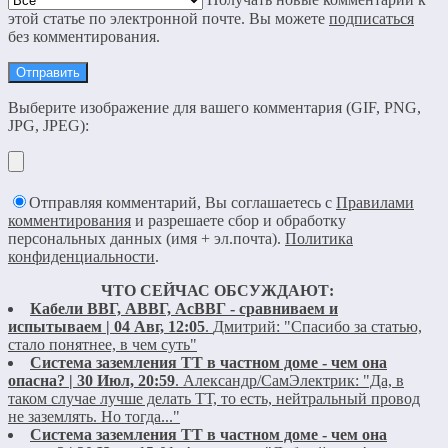
этой статье по электронной почте. Вы можете
подписаться
без комментирования.
Выберите изображение для вашего комментария (GIF, PNG,
JPG, JPEG):
Отправляя комментарий, Вы соглашаетесь с
Правилами
комментирования
и разрешаете сбор и обработку
персональных данных (имя + эл.почта).
Политика
конфиденциальности
.
ЧТО СЕЙЧАС ОБСУЖДАЮТ:
Кабели ВВГ, АВВГ, АсВВГ - сравниваем и
испытываем | 04 Авг, 12:05
.
Дмитрий:
"Спасибо за статью,
стало понятнее, в чем суть"
Система заземления ТТ в частном доме - чем она
опасна? | 30 Июл, 20:59
.
Александр/СамЭлектрик:
"Да, в
таком случае лучше делать ТТ, то есть, нейтральный провод
не заземлять. Но тогда..."
Система заземления ТТ в частном доме - чем она