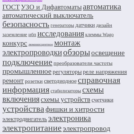
автоматика
ГОСТ
УЗО и Дифавтоматы
автоматический выключатель
безопасность
датчики
дизайн
генераторы
исследования
заземление
ибп
клеммы Wago
монтаж
конкурс
люминисцентное
обзоры
электропроводки
освещение
подключение
преобразователи частоты
промышленное
регуляторы
реле напряжения
справочная
ремонт
светодиодное
розетки
информация
схемы
стабилизаторы
включения
схемы устройств
счетчики
устройства
фишки и хитрости
электроника
электродвигатель
электропитание
электропровод