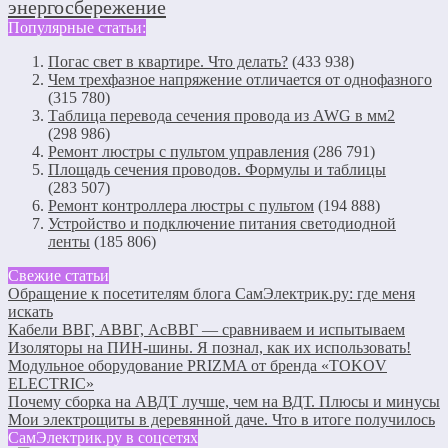
энергосбережение
Популярные статьи:
Погас свет в квартире. Что делать?
(433 938)
Чем трехфазное напряжение отличается от однофазного
(315 780)
Таблица перевода сечения провода из AWG в мм2
(298 986)
Ремонт люстры с пультом управления
(286 791)
Площадь сечения проводов. Формулы и таблицы
(283 507)
Ремонт контроллера люстры с пультом
(194 888)
Устройство и подключение питания светодиодной
ленты
(185 806)
Свежие статьи
Обращение к посетителям блога СамЭлектрик.ру: где меня
искать
Кабели ВВГ, АВВГ, АсВВГ — сравниваем и испытываем
Изоляторы на ПИН-шины. Я познал, как их использовать!
Модульное оборудование PRIZMA от бренда «TOKOV
ELECTRIC»
Почему сборка на АВДТ лучше, чем на ВДТ. Плюсы и минусы
Мои электрощиты в деревянной даче. Что в итоге получилось
СамЭлектрик.ру в соцсетях