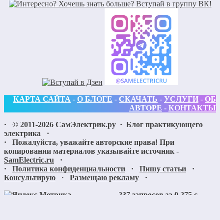
КАРТА САЙТА
-
О БЛОГЕ
-
СКАЧАТЬ
-
УСЛУГИ
-
ОБ
АВТОРЕ
-
КОНТАКТЫ
· ©
2011-2026
СамЭлектрик.ру
·
Блог практикующего
электрика
·
· Пожалуйста, уважайте авторские права! При
копировании материалов указывайте источник -
SamElectric.ru
·
·
Политика конфиденциальности
·
Пишу статьи
·
Консультирую
·
Размещаю рекламу
·
237 запросов за 0,275 с.
Поиск по сайту