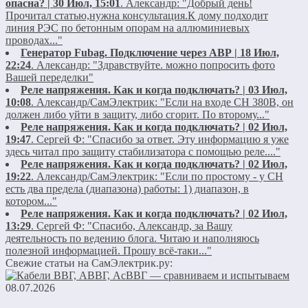
опасна? | 30 Июл, 15:01
.
Александр:
"Добрый день!
Прочитал статью,нужна консультация.К дому подходит
линия РЭС по бетонным опорам на аллюминиевых
проводах..."
Генератор Fubag. Подключение через АВР | 18 Июл,
22:24
.
Александр:
"Здравствуйте. можно попросить фото
Вашей переделки"
Реле напряжения. Как и когда подключать? | 03 Июл,
10:08
.
Александр/СамЭлектрик:
"Если на входе СН 380В, он
должен либо уйти в защиту, либо сгорит. По второму..."
Реле напряжения. Как и когда подключать? | 02 Июл,
19:47
.
Сергей Ф:
"Спасибо за ответ. Эту информацию я уже
здесь читал про защиту стабилизатора с помощью реле...."
Реле напряжения. Как и когда подключать? | 02 Июл,
19:22
.
Александр/СамЭлектрик:
"Если по простому - у СН
есть два предела (диапазона) работы: 1) диапазон, в
котором..."
Реле напряжения. Как и когда подключать? | 02 Июл,
13:29
.
Сергей Ф:
"Спасибо, Александр, за Вашу
деятельность по ведению блога. Читаю и наполняюсь
полезной информацией. Прошу всё-таки..."
Свежие статьи на СамЭлектрик.ру:
08.07.2026