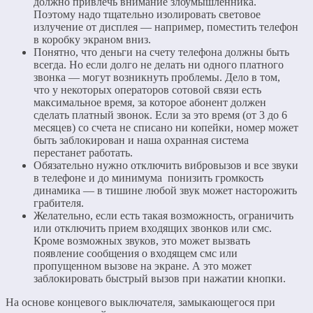
должно привлечь внимание злоумышленника.
Поэтому надо тщательно изолировать световое
излучение от дисплея — например, поместить телефон
в коробку экраном вниз.
Понятно, что деньги на счету телефона должны быть
всегда. Но если долго не делать ни одного платного
звонка — могут возникнуть проблемы. Дело в том,
что у некоторых операторов сотовой связи есть
максимальное время, за которое абонент должен
сделать платный звонок. Если за это время (от 3 до 6
месяцев) со счета не списано ни копейки, номер может
быть заблокирован и наша охранная система
перестанет работать.
Обязательно нужно отключить вибровызов и все звуки
в телефоне и до минимума понизить громкость
динамика — в тишине любой звук может насторожить
грабителя.
Желательно, если есть такая возможность, ограничить
или отключить прием входящих звонков или смс.
Кроме возможных звуков, это может вызвать
появление сообщения о входящем смс или
пропущенном вызове на экране. А это может
заблокировать быстрый вызов при нажатии кнопки.
На основе концевого выключателя, замыкающегося при