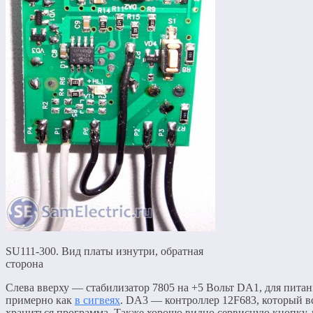
SU111-300. Вид платы изнутри, обратная
сторона
Слева вверху — стабилизатор 7805 на +5 Вольт DA1, для пит
примерно как
в сигвеях
. DA3 — контроллер 12F683, который вс
храниться программа. Также хорошо видно сервисную кнопку, 