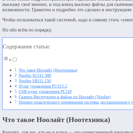
выскажу своё мнение, и под конец выложу файлы для скачивани
возможности. Грамотно и подробно это сделано в инструкциях 
Чтобы пользоваться такой системой, надо и самому стать «умнее
Но обо всём по порядку.
Содержание статьи:
Что такое Ноолайт (Ноотехника)
Noolite SU111-300
Noolite SB111-150
Пульт управления PU313-2
USB пульт управления PC118
Скачать Инструкции и файлы по Ноолайт (Noolite)
Пример практического применения системы дистанционного у
Что такое Ноолайт (Ноотехника)
Коротко, для тех, кто не в курсе — это отечественный произво