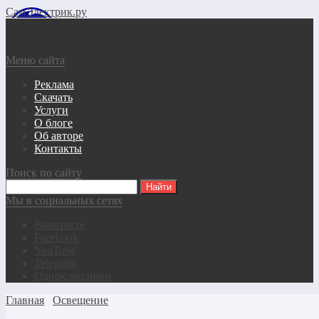
СамЭлектрик.ру
Меню сайта
Реклама
Скачать
Услуги
О блоге
Об авторе
Контакты
Поиск по сайту
Мы в социальных сетях
Вконтакте
Facebook
YouTube
Telegram
Одноклассники
Главная
Освещение