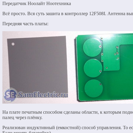
Передатчик Ноолайт Ноотехника
Всё просто. Вся суть зашита в контроллер 12F508I. Антенна в
Передняя часть платы:
На плате печатным способом сделаны области, к которым подн
палец через плёнку.
Реализован индуктивный (емкостной) способ управления. То ес
Если менять батарейку)