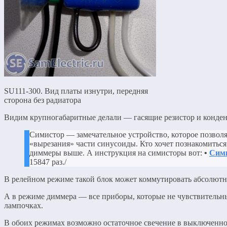
SU111-300. Вид платы изнутри, передняя
сторона без радиатора
Видим крупногабаритные делали — гасящие резистор и конден
Симистор — замечательное устройство, которое позволя
«вырезания» части синусоиды. Кто хочет познакомиться
диммеры выше. А инструкция на симисторы вот:
•
Сими
15847 раз./
В релейном режиме такой блок может коммутировать абсолютно
А в режиме диммера — все приборы, которые не чувствительны
лампочках.
В обоих режимах возможно остаточное свечение в выключенном