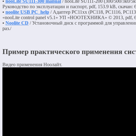
•
nooLite SU111-300 manual
/ nooLite SU111-200 (300/500/3k0/
Руководство по эксплуатации и паспорт, pdf, 153.9 kB, скачан: 6
•
noolite USB PC_help
/ Адаптер PC11xx (PC118, PC1116, PC113
«nooLite control panel v5.1» УП «НООТЕХНИКА» © 2013, pdf, 625
•
Noolite CD
/ Установочный диск с программой для управления
раз./
Пример практического применения сис
Видео применения Ноолайт.