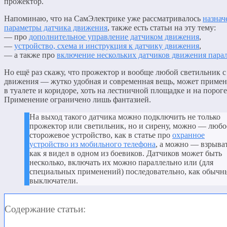
прожектор.
Напоминаю, что на СамЭлектрике уже рассматривалось
назнач
параметры датчика движения
, также есть статьи на эту тему:
— про
дополнительное управление датчиком движения
,
—
устройство, схема и инструкция к датчику движения
,
— а также про
включение нескольких датчиков движения пара
Но ещё раз скажу, что прожектор и вообще любой светильник с
движения — жутко удобная и современная вещь, может применя
в туалете и коридоре, хоть на лестничной площадке и на пороге
Применение ограничено лишь фантазией.
На выход такого датчика можно подключить не только
прожектор или светильник, но и сирену, можно — любо
сторожевое устройство, как в статье про
охранное
устройство из мобильного телефона
, а можно — взрыват
как я видел в одном из боевиков. Датчиков может быть
несколько, включать их можно параллельно или (для
специальных применений) последовательно, как обычн
выключатели.
Содержание статьи: