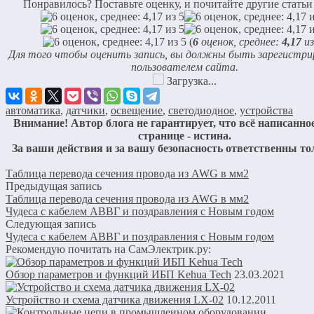
Понравилось? Поставьте оценку, и почитайте другие статьи
(
6
оценок, среднее:
4,17
из
Для того чтобы оценить запись, вы должны быть зарегистр
пользователем сайта.
Загрузка...
автоматика
,
датчики
,
освещение
,
светодиодное
,
устройства
Внимание! Автор блога не гарантирует, что всё написанное
странице - истина.
За ваши действия и за вашу безопасность ответственны то
Таблица перевода сечения провода из AWG в мм2
Предыдущая запись
Таблица перевода сечения провода из AWG в мм2
Чудеса с кабелем АВВГ и поздравления с Новым годом
Следующая запись
Чудеса с кабелем АВВГ и поздравления с Новым годом
Рекомендую почитать на СамЭлектрик.ру:
Обзор параметров и функций ИБП Kehua Tech
23.03.2021
Устройство и схема датчика движения LX-02
10.12.2011