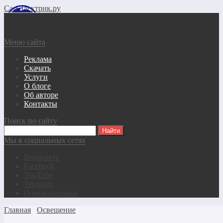
СамЭлектрик.ру
Меню сайта
Реклама
Скачать
Услуги
О блоге
Об авторе
Контакты
Поиск по сайту
Мы в социальных сетях
Вконтакте
Facebook
YouTube
Telegram
Одноклассники
Главная
Освещение