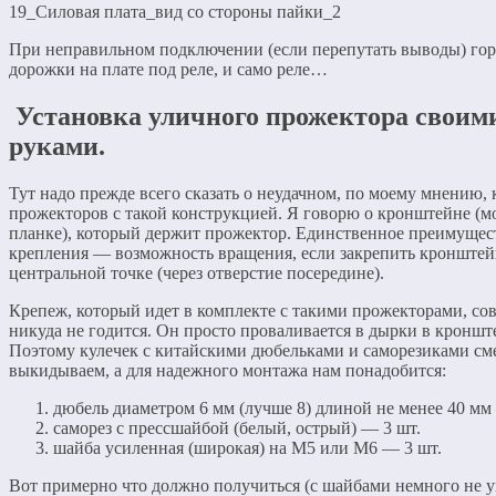
19_Силовая плата_вид со стороны пайки_2
При неправильном подключении (если перепутать выводы) гор
дорожки на плате под реле, и само реле…
Установка уличного прожектора своим
руками.
Тут надо прежде всего сказать о неудачном, по моему мнению,
прожекторов с такой конструкцией. Я говорю о кронштейне (
планке), который держит прожектор. Единственное преимущес
крепления — возможность вращения, если закрепить кронштей
центральной точке (через отверстие посередине).
Крепеж, который идет в комплекте с такими прожекторами, с
никуда не годится. Он просто проваливается в дырки в кроншт
Поэтому кулечек с китайскими дюбельками и саморезиками см
выкидываем, а для надежного монтажа нам понадобится:
дюбель диаметром 6 мм (лучше 8) длиной не менее 40 мм
саморез с прессшайбой (белый, острый) — 3 шт.
шайба усиленная (широкая) на М5 или М6 — 3 шт.
Вот примерно что должно получиться (с шайбами немного не у