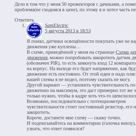
Дело в том что у меня 50 прожекторов с дачиками, а поме
проблема(не сходимся в цене), по этому я и хотел часть пе
Ответить
SamElectric
5 августа 2013 в 18:53
Я понял, датчики освещённости покупать уже не ва
движения уже куплены…
В схеме, приведённой у меня на странице
Схема да
движения
, можно попробовать закоротить датчик 
(обозначен PIR), то есть замкнуть вход 12 компарат
на корпус. На выходе его будет напряжение, как буд
движение есть постоянно. От этой идеи и надо пляса
вашей схемы я не видел, поэтому сказать не могу.
Другой вариант — установить чувствительность по
движению на максимум, это даст примерно тот же э
только нужно, чтобы в кадре хоть что-то шевелилось
Возможно, последовательно с потенциометром
чувствительности стоит постоянный резистор, его 
закоротить.
Короче, достанете мне схему — скажу точно.
И подписывайтесь на комментарии (галочка внизу),
узнать, что ответ появился?