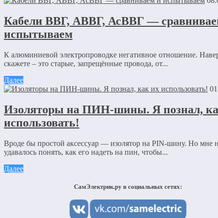
08.
Кабели ВВГ, АВВГ, АсВВГ — сравнивае
испытываем
К алюминиевой электропроводке негативное отношение. Наве
скажете – это старые, запрещённые провода, от...
Далее
01
Изоляторы на ПИН-шины. Я познал, ка
использовать!
Вроде бы простой аксессуар — изолятор на PIN-шину. Но мне 
удавалось понять, как его надеть на пин, чтобы...
Далее
СамЭлектрик.ру в социальных сетях: