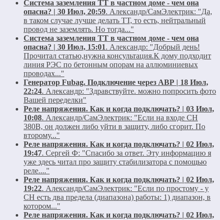
Система заземления ТТ в частном доме - чем она
опасна? | 30 Июл, 20:59
.
Александр/СамЭлектрик:
"Да,
в таком случае лучше делать ТТ, то есть, нейтральный
провод не заземлять. Но тогда..."
Система заземления ТТ в частном доме - чем она
опасна? | 30 Июл, 15:01
.
Александр:
"Добрый день!
Прочитал статью,нужна консультация.К дому подходит
линия РЭС по бетонным опорам на аллюминиевых
проводах..."
Генератор Fubag. Подключение через АВР | 18 Июл,
22:24
.
Александр:
"Здравствуйте. можно попросить фото
Вашей переделки"
Реле напряжения. Как и когда подключать? | 03 Июл,
10:08
.
Александр/СамЭлектрик:
"Если на входе СН
380В, он должен либо уйти в защиту, либо сгорит. По
второму..."
Реле напряжения. Как и когда подключать? | 02 Июл,
19:47
.
Сергей Ф:
"Спасибо за ответ. Эту информацию я
уже здесь читал про защиту стабилизатора с помощью
реле...."
Реле напряжения. Как и когда подключать? | 02 Июл,
19:22
.
Александр/СамЭлектрик:
"Если по простому - у
СН есть два предела (диапазона) работы: 1) диапазон, в
котором..."
Реле напряжения. Как и когда подключать? | 02 Июл,