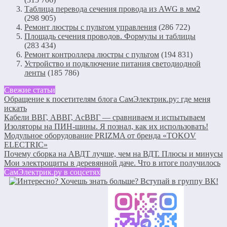
Таблица перевода сечения провода из AWG в мм2
(298 905)
Ремонт люстры с пультом управления
(286 722)
Площадь сечения проводов. Формулы и таблицы
(283 434)
Ремонт контроллера люстры с пультом
(194 831)
Устройство и подключение питания светодиодной
ленты
(185 786)
Свежие статьи
Обращение к посетителям блога СамЭлектрик.ру: где меня
искать
Кабели ВВГ, АВВГ, АсВВГ — сравниваем и испытываем
Изоляторы на ПИН-шины. Я познал, как их использовать!
Модульное оборудование PRIZMA от бренда «TOKOV
ELECTRIC»
Почему сборка на АВДТ лучше, чем на ВДТ. Плюсы и минусы
Мои электрощиты в деревянной даче. Что в итоге получилось
СамЭлектрик.ру в соцсетях