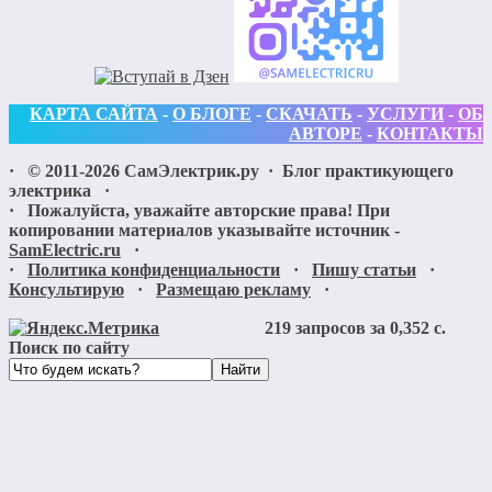
КАРТА САЙТА
-
О БЛОГЕ
-
СКАЧАТЬ
-
УСЛУГИ
-
ОБ
АВТОРЕ
-
КОНТАКТЫ
· ©
2011-2026
СамЭлектрик.ру
·
Блог практикующего
электрика
·
· Пожалуйста, уважайте авторские права! При
копировании материалов указывайте источник -
SamElectric.ru
·
·
Политика конфиденциальности
·
Пишу статьи
·
Консультирую
·
Размещаю рекламу
·
219 запросов за 0,352 с.
Поиск по сайту