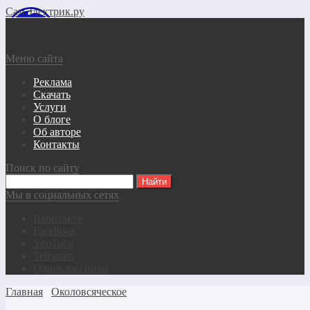
СамЭлектрик.ру
Меню сайта
Реклама
Скачать
Услуги
О блоге
Об авторе
Контакты
Поиск по сайту
Мы в социальных сетях
Вконтакте
Facebook
YouTube
Telegram
Одноклассники
Главная
Околовсяческое