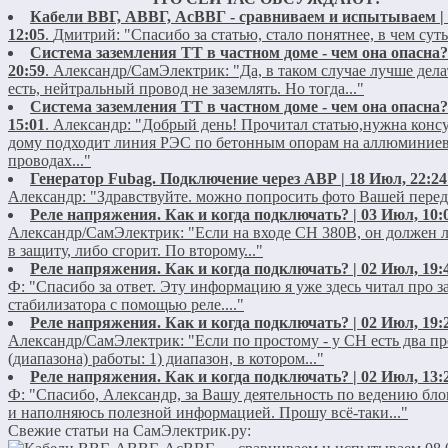
Кабели ВВГ, АВВГ, АсВВГ - сравниваем и испытываем | 
12:05
.
Дмитрий:
"Спасибо за статью, стало понятнее, в чем суть
Система заземления ТТ в частном доме - чем она опасна?
20:59
.
Александр/СамЭлектрик:
"Да, в таком случае лучше дела
есть, нейтральный провод не заземлять. Но тогда..."
Система заземления ТТ в частном доме - чем она опасна?
15:01
.
Александр:
"Добрый день! Прочитал статью,нужна конс
дому подходит линия РЭС по бетонным опорам на аллюминие
проводах..."
Генератор Fubag. Подключение через АВР | 18 Июл, 22:24
Александр:
"Здравствуйте. можно попросить фото Вашей пере
Реле напряжения. Как и когда подключать? | 03 Июл, 10:
Александр/СамЭлектрик:
"Если на входе СН 380В, он должен 
в защиту, либо сгорит. По второму..."
Реле напряжения. Как и когда подключать? | 02 Июл, 19:
Ф:
"Спасибо за ответ. Эту информацию я уже здесь читал про 
стабилизатора с помощью реле...."
Реле напряжения. Как и когда подключать? | 02 Июл, 19:
Александр/СамЭлектрик:
"Если по простому - у СН есть два пр
(диапазона) работы: 1) диапазон, в котором..."
Реле напряжения. Как и когда подключать? | 02 Июл, 13:
Ф:
"Спасибо, Александр, за Вашу деятельность по ведению бло
и наполняюсь полезной информацией. Прошу всё-таки..."
Свежие статьи на СамЭлектрик.ру: