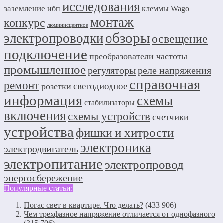
исследования
заземление
ибп
клеммы Wago
монтаж
конкурс
люминисцентное
обзоры
электропроводки
освещение
подключение
преобразователи частоты
промышленное
регуляторы
реле напряжения
справочная
ремонт
светодиодное
розетки
информация
схемы
стабилизаторы
включения
схемы устройств
счетчики
устройства
фишки и хитрости
электроника
электродвигатель
электропитание
электропровод
энергосбережение
Популярные статьи:
Погас свет в квартире. Что делать?
(433 906)
Чем трехфазное напряжение отличается от однофазного
(315 706)