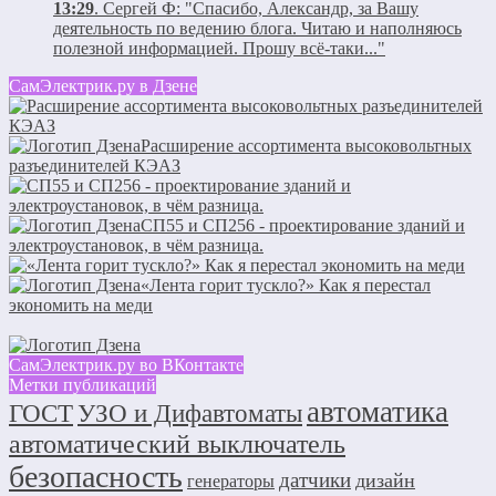
13:29
.
Сергей Ф:
"Спасибо, Александр, за Вашу
деятельность по ведению блога. Читаю и наполняюсь
полезной информацией. Прошу всё-таки..."
СамЭлектрик.ру в Дзене
Расширение ассортимента высоковольтных
разъединителей КЭАЗ
СП55 и СП256 - проектирование зданий и
электроустановок, в чём разница.
«Лента горит тускло?» Как я перестал
экономить на меди
СамЭлектрик.ру во ВКонтакте
Метки публикаций
автоматика
ГОСТ
УЗО и Дифавтоматы
автоматический выключатель
безопасность
датчики
дизайн
генераторы