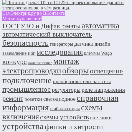
СП55 и СП256 - проектирование зданий и
электроустановок, в чём разница.
СамЭлектрик.ру во ВКонтакте
Метки публикаций
автоматика
ГОСТ
УЗО и Дифавтоматы
автоматический выключатель
безопасность
датчики
дизайн
генераторы
исследования
заземление
ибп
клеммы Wago
монтаж
конкурс
люминисцентное
обзоры
электропроводки
освещение
подключение
преобразователи частоты
промышленное
регуляторы
реле напряжения
справочная
ремонт
светодиодное
розетки
информация
схемы
стабилизаторы
включения
схемы устройств
счетчики
устройства
фишки и хитрости