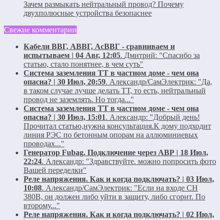
Зачем размыкать нейтральный провод? Почему
двухполюсные устройства безопаснее
Свежие комментарии
Кабели ВВГ, АВВГ, АсВВГ - сравниваем и
испытываем | 04 Авг, 12:05
.
Дмитрий:
"Спасибо за
статью, стало понятнее, в чем суть"
Система заземления ТТ в частном доме - чем она
опасна? | 30 Июл, 20:59
.
Александр/СамЭлектрик:
"Да,
в таком случае лучше делать ТТ, то есть, нейтральный
провод не заземлять. Но тогда..."
Система заземления ТТ в частном доме - чем она
опасна? | 30 Июл, 15:01
.
Александр:
"Добрый день!
Прочитал статью,нужна консультация.К дому подходит
линия РЭС по бетонным опорам на аллюминиевых
проводах..."
Генератор Fubag. Подключение через АВР | 18 Июл,
22:24
.
Александр:
"Здравствуйте. можно попросить фото
Вашей переделки"
Реле напряжения. Как и когда подключать? | 03 Июл,
10:08
.
Александр/СамЭлектрик:
"Если на входе СН
380В, он должен либо уйти в защиту, либо сгорит. По
второму..."
Реле напряжения. Как и когда подключать? | 02 Июл,