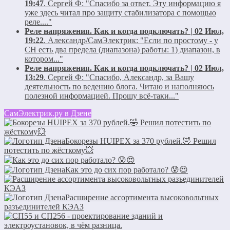
19:47
.
Сергей Ф:
"Спасибо за ответ. Эту информацию я
уже здесь читал про защиту стабилизатора с помощью
реле...."
Реле напряжения. Как и когда подключать? | 02 Июл,
19:22
.
Александр/СамЭлектрик:
"Если по простому - у
СН есть два предела (диапазона) работы: 1) диапазон, в
котором..."
Реле напряжения. Как и когда подключать? | 02 Июл,
13:29
.
Сергей Ф:
"Спасибо, Александр, за Вашу
деятельность по ведению блога. Читаю и наполняюсь
полезной информацией. Прошу всё-таки..."
СамЭлектрик.ру в Дзене
Бокорезы HUIPEX за 370 рублей.🤣 Решил
потестить по жёсткому💥
Как это до сих пор работало? 😰😍
Расширение ассортимента высоковольтных
разъединителей КЭАЗ