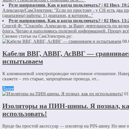
Реле напряжения. Как и когда подключать? | 02 Июл, 19:
Александр/СамЭлектрик:
"Если по простому - у СН есть два пр
(диапазона) работы: 1) диапазон, в котором..."
Реле напряжения. Как и когда подключать? | 02 Июл, 13:
Сергей Ф:
"Спасибо, Александр, за Вашу деятельность по вед
блога. Читаю и наполняюсь полезной информацией. Прошу всё-
Свежие статьи на СамЭлектрик.ру:
08.
Кабели ВВГ, АВВГ, АсВВГ — сравнивае
испытываем
К алюминиевой электропроводке негативное отношение. Наве
скажете – это старые, запрещённые провода, от...
Далее
01
Изоляторы на ПИН-шины. Я познал, ка
использовать!
Вроде бы простой аксессуар — изолятор на PIN-шину. Но мне 