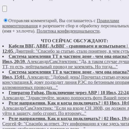
Отправляя комментарий, Вы соглашаетесь с
Правилами
комментирования
и разрешаете сбор и обработку персональны
(имя + эл.почта).
Политика конфиденциальности
.
ЧТО СЕЙЧАС ОБСУЖДАЮТ:
Кабели ВВГ, АВВГ, АсВВГ - сравниваем и испытываем | 
12:05
.
Дмитрий:
"Спасибо за статью, стало понятнее, в чем суть
Система заземления ТТ в частном доме - чем она опасна? 
Июл, 20:59
.
Александр/СамЭлектрик:
"Да, в таком случае лучш
ТТ, то есть, нейтральный провод не заземлять. Но тогда..."
Система заземления ТТ в частном доме - чем она опасна? 
Июл, 15:01
.
Александр:
"Добрый день! Прочитал статью,нужна
консультация.К дому подходит линия РЭС по бетонным опорам
аллюминиевых проводах..."
Генератор Fubag. Подключение через АВР | 18 Июл, 22:24
Александр:
"Здравствуйте. можно попросить фото Вашей пере
Реле напряжения. Как и когда подключать? | 03 Июл, 10:
Александр/СамЭлектрик:
"Если на входе СН 380В, он должен 
уйти в защиту, либо сгорит. По второму..."
Реле напряжения. Как и когда подключать? | 02 Июл, 19:
Сергей Ф:
"Спасибо за ответ. Эту информацию я уже здесь чит
защиту стабилизатора с помощью реле...."