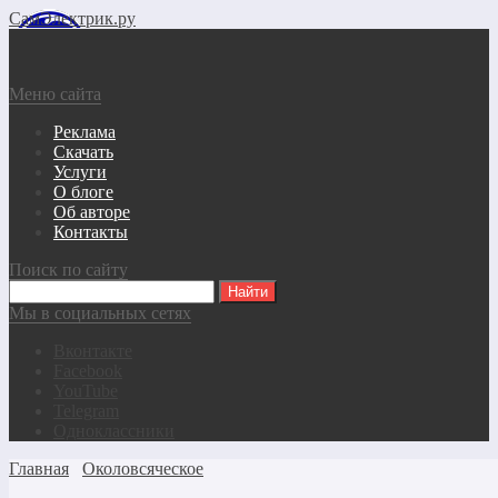
СамЭлектрик.ру
Меню сайта
Реклама
Скачать
Услуги
О блоге
Об авторе
Контакты
Поиск по сайту
Мы в социальных сетях
Вконтакте
Facebook
YouTube
Telegram
Одноклассники
Главная
Околовсяческое