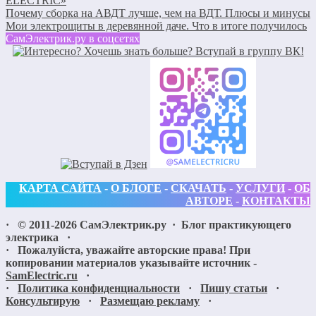
ELECTRIC»
Почему сборка на АВДТ лучше, чем на ВДТ. Плюсы и минусы
Мои электрощиты в деревянной даче. Что в итоге получилось
СамЭлектрик.ру в соцсетях
КАРТА САЙТА
-
О БЛОГЕ
-
СКАЧАТЬ
-
УСЛУГИ
-
ОБ
АВТОРЕ
-
КОНТАКТЫ
· ©
2011-2026
СамЭлектрик.ру
·
Блог практикующего
электрика
·
· Пожалуйста, уважайте авторские права! При
копировании материалов указывайте источник -
SamElectric.ru
·
·
Политика конфиденциальности
·
Пишу статьи
·
Консультирую
·
Размещаю рекламу
·