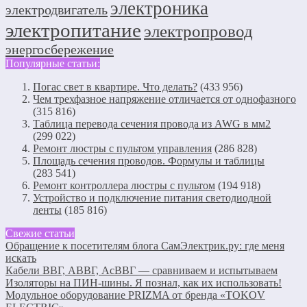
электроника
электродвигатель
электропитание
электропровод
энергосбережение
Популярные статьи:
Погас свет в квартире. Что делать?
(433 956)
Чем трехфазное напряжение отличается от однофазного
(315 816)
Таблица перевода сечения провода из AWG в мм2
(299 022)
Ремонт люстры с пультом управления
(286 828)
Площадь сечения проводов. Формулы и таблицы
(283 541)
Ремонт контроллера люстры с пультом
(194 918)
Устройство и подключение питания светодиодной
ленты
(185 816)
Свежие статьи
Обращение к посетителям блога СамЭлектрик.ру: где меня
искать
Кабели ВВГ, АВВГ, АсВВГ — сравниваем и испытываем
Изоляторы на ПИН-шины. Я познал, как их использовать!
Модульное оборудование PRIZMA от бренда «TOKOV