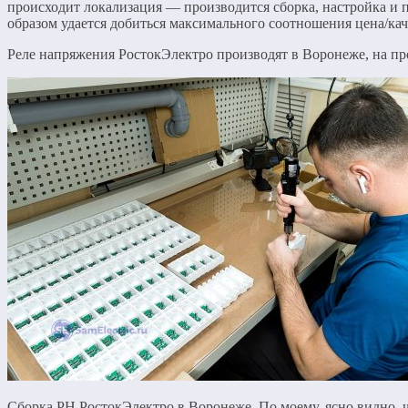
происходит локализация — производится сборка, настройка и 
образом удается добиться максимального соотношения цена/кач
Реле напряжения РостокЭлектро производят в Воронеже, на про
Сборка РН РостокЭлектро в Воронеже. По моему, ясно видно, 