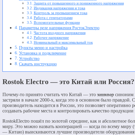
Защита от повышенного и пониженного напряжения
Индикация напряжения и тока
Контроль за превышением тока
Работа с генераторами
Вспомогательные функции
Параметры реле напряжения РостокЭлектро
Частота входного напряжения
Рабочее напряжение
Номинальный и максимальный ток
Пункты меню и настройка
Установка и подключение
Устройство
Скачать инструкцию
Rostok Electro — это Китай или Россия?
Почему-то принято считать что Китай — это
зашквар
синоним п
застряли в начале 2000-х, когда это в основном было правдой. 
производитель находится в России, это позволяет оперативно р
создавать рабочие места и контролировать качество продукции 
RostokElectro пошёл по золотой середине, как и абсолютное б
миру. Это можно назвать кооперацией — когда по всему миру (
— Китаю) выискиваются лучшие производители оборудования 