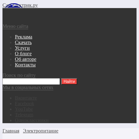
СамЭлектрик.ру
Меню сайта
Реклама
Скачать
Услуги
О блоге
Об авторе
Контакты
Поиск по сайту
Мы в социальных сетях
Вконтакте
Facebook
YouTube
Telegram
Одноклассники
Главная
Электропитание