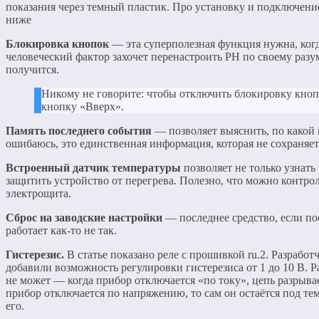
показания через темный пластик. Про установку и подключени
ниже
Блокировка кнопок
— эта суперполезная функция нужна, когда
человеческий фактор захочет перенастроить РН по своему разум
получится.
Никому не говорите: чтобы отключить блокировку кноп
кнопку «Вверх».
Память последнего события
— позволяет выяснить, по какой
ошибаюсь, это единственная информация, которая не сохраняет
Встроенный датчик температуры
позволяет не только узнать
защитить устройство от перегрева. Полезно, что можно контро
электрощита.
Сброс на заводские настройки
— последнее средство, если п
работает как-то не так.
Гистерезис.
В статье показано реле с прошивкой ru.2. Разработч
добавили возможность регулировки гистерезиса от 1 до 10 В. Ра
не может — когда прибор отключается «по току», цепь разрывает
прибор отключается по напряжению, то сам он остаётся под т
его.