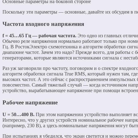
Основные параметры на боковой стороне
Поскольку эти параметры — основные, давайте их обсудим в п
Частота входного напряжения
f = 45…65 Гц — рабочая частота.
Это одно из главных отличи
Обычно реле напряжения нормально работают только при номи
Гц. В РостокЭлектро схемотехника и алгоритм обработки сигн
диапазоне частот. Зачем это надо? Прежде всего, для работы 
генераторами, которые являются источниками сигнала с нестаб
Раз уж заговорили про частоту, поговорим и о спектре входног
алгоритм обработки сигнала True RMS, который нужен там, гд
высоких частот. А это сейчас с распространением импульсных 
повсеместно. Самый тяжелый случай — когда источником напр
устройство, вырабатывающее напряжение при помощи встроен
Рабочее напряжение
U = 50…400 В.
При этом напряжении устройство выполняет вс
Интересно, что у других устройств номинальное рабочее напр
(например, 230 В), а здесь номинальные напряжения могут быт
При испытаниях я убедился, что экран светится и можно пере