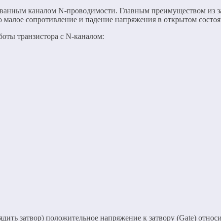
ованным каналом N-проводимости. Главным преимуществом из з
малое сопротивление и падение напряжения в открытом состояни
боты транзистора с N-каналом:
дить затвор) положительное напряжение к затвору (Gate) относи