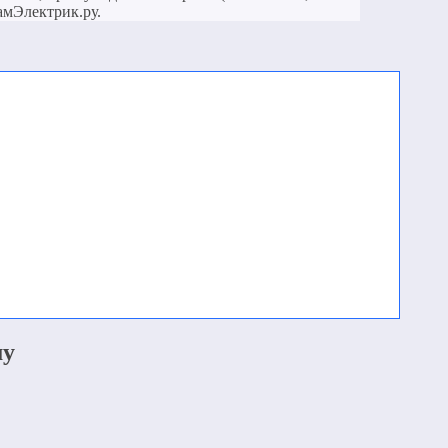
амЭлектрик.ру.
му