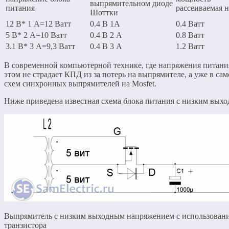
выпрямительном диоде
питания
рассеиваемая н
Шоттки
12 В* 1 А=12 Ватт
0.4 В 1А
0.4 Ватт
5 В* 2 А=10 Ватт
0.4 В 2 А
0.8 Ватт
3.1 В* 3 А=9,3 Ватт
0.4 В 3 А
1.2 Ватт
В современной компьютерной технике, где напряжения питания 
этом не страдает КПД из за потерь на выпрямителе, а уже в 
схем синхронных выпрямителей на Mosfet.
Ниже приведена известная схема блока питания с низким выхо
Выпрямитель с низким выходным напряжением с использовани
транзистора