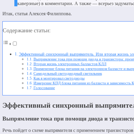
каверзные) в комментарии. А также — всерьез задуматьс
Итак, статья Алексея Филиппова.
Содержание статьи:
Эффективный синхронный выпрямитель. Или вторая жизнь эл
Выпрямление тока при помощи диода и транзистора: преи
Вторая жизнь электронных балластов КЛЛ
Применение блока питания на электронном балласте и вып
Самодельный светодиодный светильник
Как я монтировал светодиоды
Измерение КПД блока питания из балласта и зависимость 
Голосование
Эффективный синхронный выпрямитель
Выпрямление тока при помощи диода и транзисто
Речь пойдет о схеме выпрямителя с применением транзисторов 