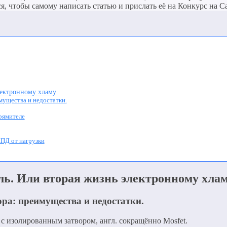
я, чтобы самому написать статью и прислать её на Конкурс на С
ектронному хламу
мущества и недостатки.
рямителе
КПД от нагрузки
. Или вторая жизнь электронному хла
ра: преимущества и недостатки.
с изолированным затвором, англ. сокращённо Mosfet.