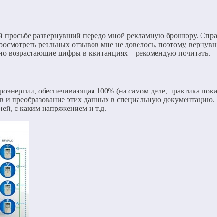
й просьбе развернувший передо мной рекламную брошюру. Справ
осмотреть реальных отзывов мне не довелось, поэтому, вернувши
нно возрастающие цифры в квитанциях – рекомендую почитать.
оэнергии, обеспечивающая 100% (на самом деле, практика показ
ов и преобразование этих данных в специальную документацию.
ей, с каким напряжением и т.д.