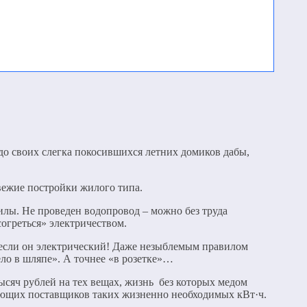
 до своих слегка покосившихся летних домиков дабы,
вежие постройки жилого типа.
пилы. Не проведен водопровод – можно без труда
огреться» электричеством.
, если он электрический! Даже незыблемым правилом
ело в шляпе». А точнее «в розетке»…
ысяч рублей на тех вещах, жизнь без которых медом
ирующих поставщиков таких жизненно необходимых кВт·ч.