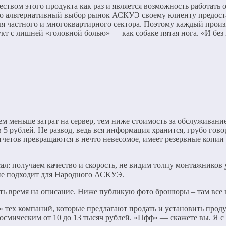
еством этого продукта как раз и является возможность работать
но альтернативный выбор рынок АСКУЭ своему клиенту предоста
я частного и многоквартирного сектора. Поэтому каждый произв
укт с лишней «головной болью» — как собаке пятая нога. «И без
 меньше затрат на сервер, тем ниже стоимость за обслуживание
 5 рублей. Не развод, ведь вся информация хранится, грубо гово
етов превращаются в нечто невесомое, имеет резервные копии и
исал: получаем качество и скорость, не видим толпу монтажников 
 не подходит для Народного АСКУЭ.
ить время на описание. Ниже публикую фото брошюры – там все 
тех компаний, которые предлагают продать и установить продук
космическим от 10 до 13 тысяч рублей. «Пфф» — скажете вы. Я с