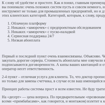
К слову об удобстве и простоте. Как я понял, главным преимущ
вы понимали: очень похожих систем пусть и совсем немного, 
инструмент не только для промышленных предприятий, но и дл
этих клиентских категорий. Категорий, которым, к слову, прод
Облачную платформу
Никаких «заморочек» с предпроектным обследованием
Никаких «заморочек» с пуско-наладкой
Сервисная поддержка 24/7
Низкая абонплата
Первый и последний пункт очень взаимосвязаны. Объясняю. Чем
закупать дорогие сервера. Стоимость абонплаты мне озвучили в
подписываются договоренности. А кипы ваших квитанций и отч
оператор несет ответственность.
2-4 пункт – отличная услуга для клиента. То, что доктор проп
но только для замены счетчика, в случае если ваш имеющийся
Принцип работы системы прост и всем известен. Не буду трат
На «десерт» — цена вопроса. По предварительным «прозвонам» 
всеми «примбабасами», как говорится, и монтажом) взлетит к 