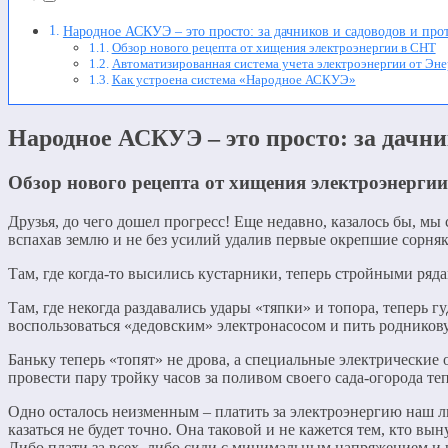
Народное АСКУЭ – это просто: за дачников и садоводов и про
Обзор нового рецепта от хищения электроэнергии в СНТ
Автоматизированная система учета электроэнергии от Эн
Как устроена система «Народное АСКУЭ»
Народное АСКУЭ – это просто: за дачни
Обзор нового рецепта от хищения электроэнерги
Друзья, до чего дошел прогресс! Еще недавно, казалось бы, мы
вспахав землю и не без усилий удалив первые окрепшие сорняк
Там, где когда-то высились кустарники, теперь стройными ряд
Там, где некогда раздавались удары «тяпки» и топора, теперь 
воспользоваться «дедовским» электронасосом и пить родникову
Баньку теперь «топят» не дрова, а специальные электрические
провести пару тройку часов за поливом своего сада-огорода т
Одно осталось неизменным – платить за электроэнергию наш л
казаться не будет точно. Она таковой и не кажется тем, кто 
Либо плати за всех, либо сиди с минимальным напряжением и ч