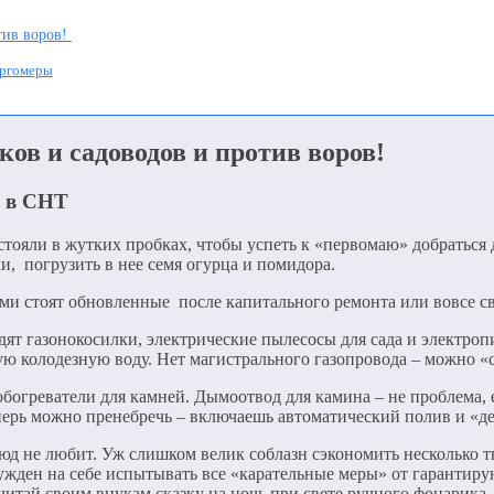
тив воров!
ергомеры
ков и садоводов и против воров!
и в СНТ
 стояли в жутких пробках, чтобы успеть к «первомаю» добраться
и, погрузить в нее семя огурца и помидора.
ами стоят обновленные после капитального ремонта или вовсе с
гудят газонокосилки, электрические пылесосы для сада и электро
ю колодезную воду. Нет магистрального газопровода – можно «с
 обогреватели для камней. Дымоотвод для камина – не проблема
еперь можно пренебречь – включаешь автоматический полив и «д
юд не любит. Уж слишком велик соблазн сэкономить несколько т
вынужден на себе испытывать все «карательные меры» от гарант
итай своим внукам сказку на ночь при свете ручного фонарика.