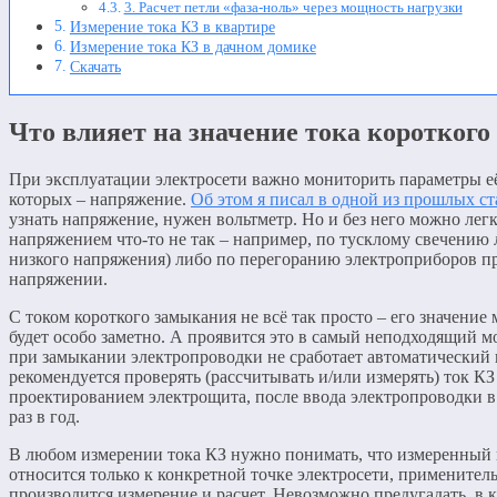
3. Расчет петли «фаза-ноль» через мощность нагрузки
Измерение тока КЗ в квартире
Измерение тока КЗ в дачном домике
Скачать
Что влияет на значение тока коротког
При эксплуатации электросети важно мониторить параметры её
которых – напряжение.
Об этом я писал в одной из прошлых ст
узнать напряжение, нужен вольтметр. Но и без него можно легко
напряжением что-то не так – например, по тусклому свечению 
низкого напряжения) либо по перегоранию электроприборов 
напряжении.
С током короткого замыкания не всё так просто – его значение 
будет особо заметно. А проявится это в самый неподходящий м
при замыкании электропроводки не сработает автоматический
рекомендуется проверять (рассчитывать и/или измерять) ток КЗ
проектированием электрощита, после ввода электропроводки в 
раз в год.
В любом измерении тока КЗ нужно понимать, что измеренный 
относится только к конкретной точке электросети, применител
производится измерение и расчет. Невозможно предугадать, в к