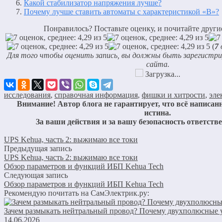
Какой стабилизатор напряжения лучше?
Почему лучше ставить автоматы с характеристикой «В»?
Понравилось? Поставьте оценку, и почитайте другие
(
7
о
Для того чтобы оценить запись, вы должны быть зарегистр
сайта.
Загрузка...
исследования
,
справочная информация
,
фишки и хитрости
,
эле
Внимание! Автор блога не гарантирует, что всё написанн
истина.
За ваши действия и за вашу безопасность ответств
UPS Kehua, часть 2: выжимаю все токи
Предыдущая запись
UPS Kehua, часть 2: выжимаю все токи
Обзор параметров и функций ИБП Kehua Tech
Следующая запись
Обзор параметров и функций ИБП Kehua Tech
Рекомендую почитать на СамЭлектрик.ру:
Зачем размыкать нейтральный провод? Почему двухполюсные у
14.06.2026