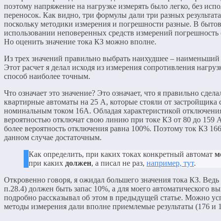
поэтому напряжение на нагрузке измерять было легко, без исп
переносок. Как видно, три формулы дали три разных результата
поскольку методики измерения и погрешности разные. В быто
использовании неповеренных средств измерений погрешность 
Но оценить значение тока КЗ можно вполне.
Из трех значений правильно выбрать наихудшее – наименьший 
Этот расчет я делал исходя из измерения сопротивления нагру
способ наиболее точным.
Что означает это значение? Это означает, что я правильно сдела
квартирные автоматы на 25 А, которые стояли от застройщика с
номинальным током 16А. Обладая характеристикой отключения
вероятностью отключат свою линию при токе КЗ от 80 до 159 А
более вероятность отключения равна 100%. Поэтому ток КЗ 16
данном случае достаточным.
Как определить, при каких токах конкретный автомат
м
при каких
должен
, а писал не раз,
например, тут
.
Откровенно говоря, я ожидал большего значения тока КЗ. Вед
п.28.4) должен быть запас 10%, а для моего автоматического в
подробно рассказывал об этом в предыдущей статье. Можно усп
методы измерения дали вполне приемлемые результаты (176 и 1