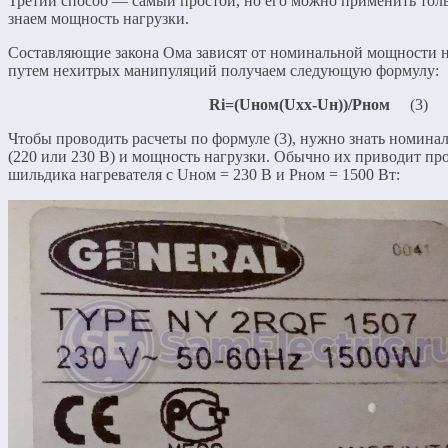
Третий способ — самый простой, но его можно применить тольк
знаем мощность нагрузки.
Составляющие закона Ома зависят от номинальной мощности 
путем нехитрых манипуляций получаем следующую формулу:
Ri=(Uном(Uхх-Uн))/Pном
(3)
Чтобы проводить расчеты по формуле (3), нужно знать номин
(220 или 230 В) и мощность нагрузки. Обычно их приводит пр
шильдика нагревателя с Uном = 230 В и Рном = 1500 Вт: