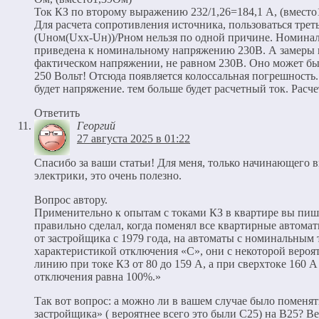
Ток КЗ по второму выражению 232/1,26=184,1 А, (вместо
Для расчета сопротивления источника, пользоваться тре
(Uном(Uхх-Uн))/Pном нельзя по одной причине. Номина
приведена к номинальному напряжению 230В. А замеры
фактическом напряжении, не равном 230В. Оно может быт
250 Вольт! Отсюда появляется колоссальная погрешность
будет напряжение. тем больше будет расчетный ток. Расче
Ответить
Георгий
27 августа 2025 в 01:22
Спасибо за ваши статьи! Для меня, только начинающего 
электрики, это очень полезно.
Вопрос автору.
Применительно к опытам с токами КЗ в квартире вы пишит
правильно сделал, когда поменял все квартирные автомат
от застройщика с 1979 года, на автоматы с номинальным
характеристикой отключения «С», они с некоторой веро
линию при токе КЗ от 80 до 159 А, а при сверхтоке 160 А
отключения равна 100%.»
Так вот вопрос: а можно ли в вашем случае было поменя
застройщика» ( вероятнее всего это были С25) на В25? В