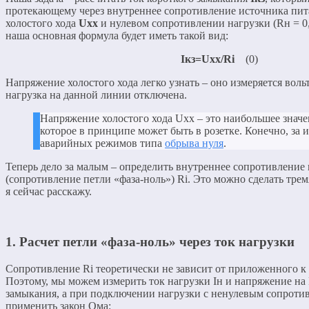
протекающему через внутреннее сопротивление источника пи
холостого хода
Uхх
и нулевом сопротивлении нагрузки (Rн = 0,
наша основная формула будет иметь такой вид:
Iкз=Uхх/Ri
(0)
Напряжение холостого хода легко узнать – оно измеряется вольт
нагрузка на данной линии отключена.
Напряжение холостого хода Uхх – это наибольшее знач
которое в принципе может быть в розетке. Конечно, за
аварийных режимов типа
обрыва нуля
.
Теперь дело за малым – определить внутреннее сопротивление
(сопротивление петли «фаза-ноль») Ri. Это можно сделать трем
я сейчас расскажу.
1. Расчет петли «фаза-ноль» через ток нагрузки
Сопротивление Ri теоретически не зависит от приложенного к
Поэтому, мы можем измерить ток нагрузки Iн и напряжение на 
замыкания, а при подключении нагрузки с ненулевым сопротив
применить закон Ома: