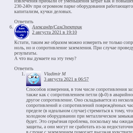
извлечения прибыли от уменьшения затрат как и повыше
230-240v при огромном парке оборудования работающего н
капитализм, кучки деловых.
Ответить
Александр/СамЭлектрик
2 августа 2021 в 19:10
Кстати, таким же образом можно измерить не только сопр
ноль, но и сопротивление заземления. При случае прове
результаты.
А что вы думаете на эту тему?
Ответить
Vladimir M
3 августа 2021 в 06:57
Способов измерения, в том числе сопротивления за
также как с сопротивлением петли (ф-0) в аварийн
другое сопротивление. Оно складывается из неско
сопротивлений и сопротивлений повреждённых час
пределе (в идеальном случае) стремиться к тому, ч
холодном оборудовании при металлическом замыкан
будет. Это серьёзная проблема, поскольку мы ожида
защиты, а они могут не сработать из-за недостаточ
в случае с заземлением помогает высокая чувствите