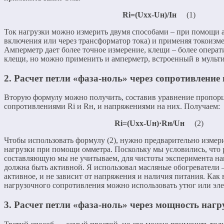
Ri=(Uхх-Uн)/Iн
(1)
Ток нагрузки можно измерить двумя способами – при помощи 
включения или через трансформатор тока) и применяя токоизм
Амперметр дает более точное измерение, клещи – более операт
клещи, но можно применить и амперметр, встроенный в мульт
2. Расчет петли «фаза-ноль» через сопротивление
Вторую формулу можно получить, составив уравнение пропор
сопротивлениями Ri и Rн, и напряжениями на них. Получаем:
Ri=(Uхх-Uн)·Rн/Uн
(2)
Чтобы использовать формулу (2), нужно предварительно измер
нагрузки при помощи омметра. Поскольку мы условились, что
составляющую мы не учитываем, для чистоты эксперимента наг
должна быть активной. Я использовал масляные обогреватели 
активное, и не зависит от напряжения и наличия питания. Как в
нагрузочного сопротивления можно использовать утюг или эл
3. Расчет петли «фаза-ноль» через мощность нагр