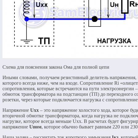
Схема для пояснения закона Ома для полной цепи
Иными словами, получаем резистивный делитель напряжения,
которого всегда ниже, чем на входе. Сопротивление Ri «олицет
сопротивления, которые встречаются на пути электроэнергии –
обмоток трансформатора на подстанции (ТП) до переходного 
розетки, через которые подключается нагрузка с сопротивлени
Напряжение
Uхх
– это напряжение холостого хода, которое буд
вторичной обмотке трансформатора, когда нагрузка не подклю
нагрузке, которое всегда меньше Uхх. В расчетах будет фигури
напряжение
Uном
, которое обычно бывает равным 220 или 230
Наша задача – рассчитать ток короткого замыкания
Iкз
, который