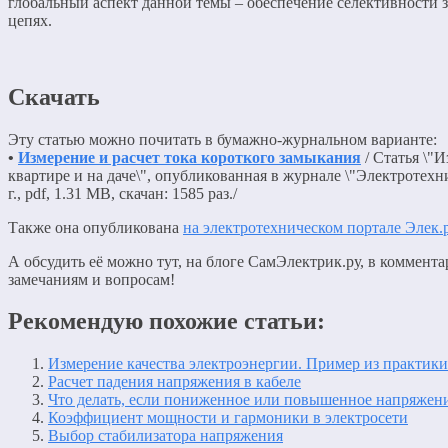
глобальный аспект данной темы – обеспечение селективности 
цепях.
Скачать
Эту статью можно почитать в бумажно-журнальном варианте:
•
Измерение и расчет тока короткого замыкания
/ Статья \"И
квартире и на даче\", опубликованная в журнале \"Электротех
г., pdf, 1.31 MB, скачан: 1585 раз./
Также она опубликована
на электротехническом портале Элек.
А обсудить её можно тут, на блоге СамЭлектрик.ру, в коммента
замечаниям и вопросам!
Рекомендую похожие статьи:
Измерение качества электроэнергии. Пример из практики
Расчет падения напряжения в кабеле
Что делать, если пониженное или повышенное напряжен
Коэффициент мощности и гармоники в электросети
Выбор стабилизатора напряжения