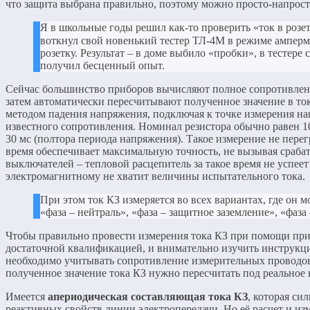
что защита выбрана правильно, поэтому можно просто-напрост
Я в школьные годы решил как-то проверить «ток в розе
воткнул свой новенький тестер ТЛ-4М в режиме амперм
розетку. Результат – в доме выбило «пробки», в тестере с
получил бесценный опыт.
Сейчас большинство приборов вычисляют полное сопротивление
затем автоматически пересчитывают полученное значение в ток
методом падения напряжения, подключая к точке измерения наг
известного сопротивления. Номинал резистора обычно равен 1
30 мс (полтора периода напряжения). Такое измерение не перегр
время обеспечивает максимальную точность, не вызывая сраба
выключателей – тепловой расцепитель за такое время не успеет 
электромагнитному не хватит величины испытательного тока.
При этом ток КЗ измеряется во всех вариантах, где он 
«фаза – нейтраль», «фаза – защитное заземление», «фаза 
Чтобы правильно провести измерения тока КЗ при помощи при
достаточной квалификацией, и внимательно изучить инструкц
необходимо учитывать сопротивление измерительных проводов.
полученное значение тока КЗ нужно пересчитать под реальное 
Имеется
апериодическая составляющая тока КЗ
, которая си
реактивных свойств линии электропередачи. Но её расчет и из