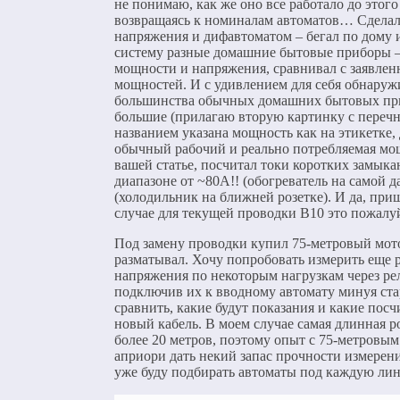
не понимаю, как же оно все работало до этого
возвращаясь к номиналам автоматов… Сделал 
напряжения и дифавтоматом – бегал по дому 
систему разные домашние бытовые приборы – 
мощности и напряжения, сравнивал с заявл
мощностей. И с удивлением для себя обнаружи
большинства обычных домашних бытовых при
большие (прилагаю вторую картинку с перечн
названием указана мощность как на этикетке, 
обычный рабочий и реально потребляемая мощ
вашей статье, посчитал токи коротких замыка
диапазоне от ~80А!! (обогреватель на самой д
(холодильник на ближней розетке). И да, приш
случае для текущей проводки B10 это пожалу
Под замену проводки купил 75-метровый мото
разматывал. Хочу попробовать измерить еще 
напряжения по некоторым нагрузкам через ре
подключив их к вводному автомату минуя ст
сравнить, какие будут показания и какие посч
новый кабель. В моем случае самая длинная р
более 20 метров, поэтому опыт с 75-метровы
априори дать некий запас прочности измерени
уже буду подбирать автоматы под каждую ли