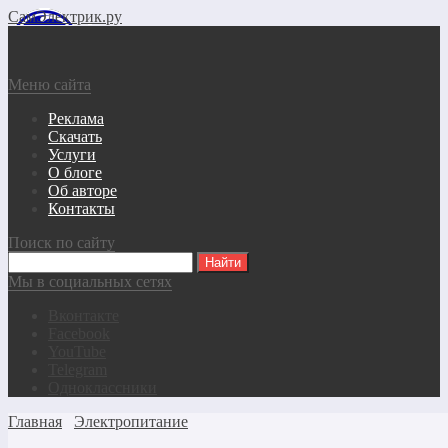
СамЭлектрик.ру
Меню сайта
Реклама
Скачать
Услуги
О блоге
Об авторе
Контакты
Поиск по сайту
Мы в социальных сетях
Вконтакте
Facebook
YouTube
Telegram
Одноклассники
Главная
Электропитание