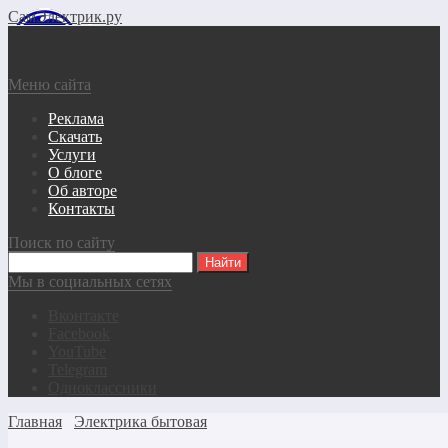
СамЭлектрик.ру
Меню сайта
Реклама
Скачать
Услуги
О блоге
Об авторе
Контакты
Поиск по сайту
Мы в социальных сетях
Вконтакте
Facebook
YouTube
Telegram
Одноклассники
Главная
Электрика бытовая