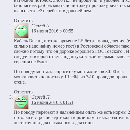
не горючего кабеля ввгнг? И сейчас в квартирах все дела
натяжной потолок, либо гкл, не проще ли, и удобнее, и к
безопаснее, разбрасывать по потолку проводку, ведь так 
шансов что её перебьют в дальнейшем.
Ответить
Сергей П.
16 июня 2016 в 00:55
Кабель Ввг нг, в то же время не LS без дымовыделения, (
сильно надо найду номер гост) в Ростовской области так
сложно потому что он дороже хорошего ГОСТовского . Из
следует и второй ответ -под штукатуркой не дымовыделе
горения не будет.
По поводу монтажа спросите у монтажников 80-90 как
монтировать по потолку. Шлейф из 7-10 проводов проще 
стене.
Ответить
Сергей П.
16 июня 2016 в 01:51
По поводу перебьют в дальнейшем опять же есть нормы 2
потолка и строгие вертикали к розеткам и выключателям.
достаточно и для натяжного и для гипсы.