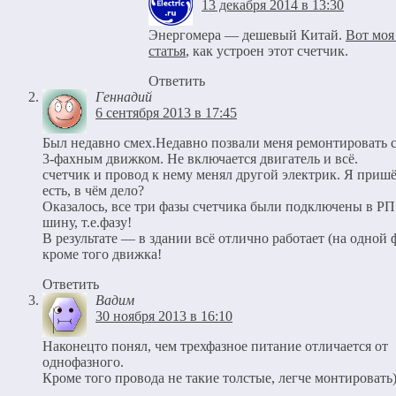
13 декабря 2014 в 13:30
Энергомера — дешевый Китай.
Вот моя
статья
, как устроен этот счетчик.
Ответить
Геннадий
6 сентября 2013 в 17:45
Был недавно смех.Недавно позвали меня ремонтировать с
3-фахным движком. Не включается двигатель и всё.
счетчик и провод к нему менял другой электрик. Я приш
есть, в чём дело?
Оказалось, все три фазы счетчика были подключены в РП
шину, т.е.фазу!
В результате — в здании всё отлично работает (на одной 
кроме того движка!
Ответить
Вадим
30 ноября 2013 в 16:10
Наконецто понял, чем трехфазное питание отличается от
однофазного.
Кроме того провода не такие толстые, легче монтировать