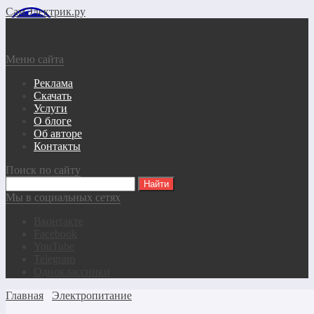
СамЭлектрик.ру
Меню сайта
Реклама
Скачать
Услуги
О блоге
Об авторе
Контакты
Поиск по сайту
Мы в социальных сетях
Вконтакте
Facebook
YouTube
Telegram
Одноклассники
Главная
Электропитание