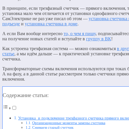
В принципе, если трехфазный счетчик — прямого включения, т
установка мало чем отличается от установки однофазного счетч
СамЭлектрике не раз уже писал об этом —
установка счетчика 
подъезде
и
установка счетчика в доме
.
А если Вам вообще интересно
то, о чем я пишу
, подписывайтес
на получение новых статей и вступайте в
группу в ВК
!
Как устроена трехфазная система — можно ознакомиться
в дру
статье
, а мы идём дальше — к практической установке трехфаз
счетчика.
Трансформаторные схемы включения используются при токах б
А на фазу, а в данной статье рассмотрим только счетчики прямо
включения.
Содержание статьи:
Установка и подключение трехфазного счетчика прямого вкл
Организационные моменты замены счетчика
Снимаем старый счетчик