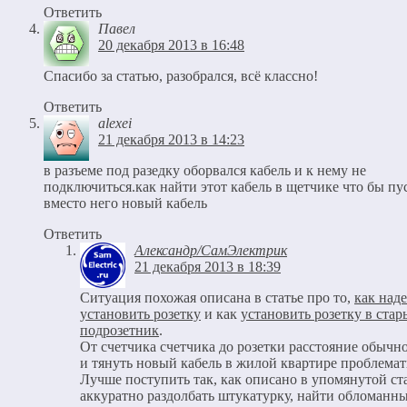
Ответить
Павел
20 декабря 2013 в 16:48
Спасибо за статью, разобрался, всё классно!
Ответить
alexei
21 декабря 2013 в 14:23
в разъеме под разедку оборвался кабель и к нему не
подключиться.как найти этот кабель в щетчике что бы пу
вместо него новый кабель
Ответить
Александр/СамЭлектрик
21 декабря 2013 в 18:39
Ситуация похожая описана в статье про то,
как над
установить розетку
и как
установить розетку в ста
подрозетник
.
От счетчика счетчика до розетки расстояние обычн
и тянуть новый кабель в жилой квартире проблемат
Лучше поступить так, как описано в упомянутой ст
аккуратно раздолбать штукатурку, найти обломанны