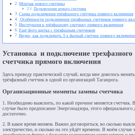
Монтаж нового счетчика
Подключение нового счетчика
Схема подключения трёхфазного счётчика прямого включения
Особенности подключения трехфазных счетчиков прямого вк
Инструкция к трёхфазному счетчику прямого включения
Ещё фото щитка с трехфазным счетчиком
Видео, как подключить 3-х фазный счетчик прямого включени
Установка и подключение трехфазного
счетчика прямого включения
Здесь приведу практический случай, когда мне довелось менять
трёхфазный счетчик в одной из организаций Таганрога.
Организационные моменты замены счетчика
1. Необходимо выяснить, по какой причине меняется счетчик. 
случае было предписание Энергонадзора, этого официального 
достаточно.
2. В какое время меняем. Важно договориться, во сколько вык
электричество, и сколько на это уйдёт времени. В моём случае 
дизайнерская фирма с большим количеством компьютеров и тв