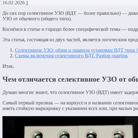
16.02.2026
1
До сих пор селективное УЗО (ВДТ — более правильно) — диков
УЗО от обычного (общего типа).
Коснёмся в статье и гораздо более специфической темы — под
Эта статья, состоящая из двух частей, является логическим 
Селективное УЗО: обзор и правила установки ВДТ типа 
Схемы включения селективного ВДТ. Разбор ошибок
Итак,
Чем отличается селективное УЗО от об
Думаю многие знают, что селективное УЗО (ВДТ) имеет задерж
Самый первый признак — на корпусе и в названии селективног
иметь стойкую маркировку с указанием всех или, при малых раз