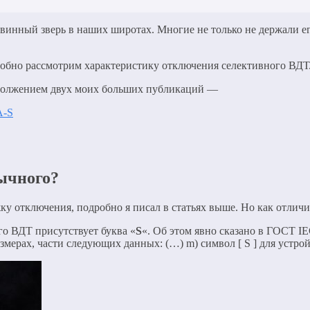
инный зверь в наших широтах. Многие не только не держали его
робно рассмотрим характеристику отключения селективного ВДТ
продолжением двух моих больших публикаций —
A-S
ычного?
ку отключения, подробно я писал в статьях выше. Но как отлич
о ВДТ присутствует буква «
S
«. Об этом явно сказано в ГОСТ I
мерах, части следующих данных: (…) m) символ [ S ] для устрой