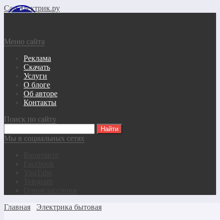
СамЭлектрик.ру
Меню сайта
Реклама
Скачать
Услуги
О блоге
Об авторе
Контакты
Поиск по сайту
Мы в социальных сетях
Вконтакте
Facebook
YouTube
Telegram
Одноклассники
Главная
Электрика бытовая