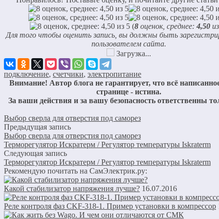
(
8
оценок, среднее:
4,50
из
Для того чтобы оценить запись, вы должны быть зарегистр
пользователем сайта.
Загрузка...
подключение
,
счетчики
,
электропитание
Внимание! Автор блога не гарантирует, что всё написанное
странице - истина.
За ваши действия и за вашу безопасность ответственны то
Выбор сверла для отверстия под саморез
Предыдущая запись
Выбор сверла для отверстия под саморез
Терморегулятор Искратерм / Регулятор температуры Iskraterm
Следующая запись
Терморегулятор Искратерм / Регулятор температуры Iskraterm
Рекомендую почитать на СамЭлектрик.ру:
Какой стабилизатор напряжения лучше?
16.07.2016
Реле контроля фаз CKF-318-1. Пример установки в компрессор