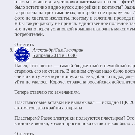
пластм. вставки для установки «автомата» на посл. фото
было эстетично видно кусок дин-рейки и контакты? Задн
закреплена на трех саморезах, дин-рейка не прикручена. 
фото не хватило изоленты, поэтому и залепили провода 
Я бы такую работу не принял. Единственное полезное-так
что нужно перед установкой крышки включить максимум
потребителей.
Ответить
Александр/СамЭлектрик
5 апреля 2014 в 16:46
Павел, этот щиток — самый бюджетный и неудобный вар
стараюсь его не ставить. В данном случае надо было пост
счетчик в ту же узкую нишу, а более удобного подходяще
уйти не удалось. Короче, отражена российская действител
Теперь отвечаю по замечаниям.
Пластмассовые вставки не выламывал — исходно ЩК-26 
автоматов, два крайних закрыты.
Пластырем? Разве электрики пользуются пластырем? Это
к кнопке звонка, хозяин просил пока оставить как было…
Ответить