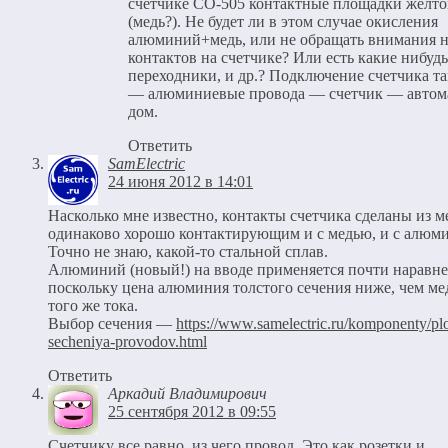
счетчике СО-505 контактные площадки желто
(медь?). Не будет ли в этом случае окисления
алюминий+медь, или не обращать внимания н
контактов на счетчике? Или есть какие нибудь
переходники, и др.? Подключение счетчика та
— алюминиевые провода — счетчик — авто
дом.
Ответить
SamElectric
24 июня 2012 в 14:01
Насколько мне известно, контакты счетчика сделаны из м
одинаково хорошо контактирующим и с медью, и с алюм
Точно не знаю, какой-то стальной сплав.
Алюминий (новый!) на вводе применяется почти наравне
поскольку цена алюминия толстого сечения ниже, чем ме
того же тока.
Выбор сечения —
https://www.samelectric.ru/komponenty/pl
secheniya-provodov.html
Ответить
Аркадий Владимирович
25 сентября 2012 в 09:55
Счетчику все равно, из чего провод. Это как розетки и