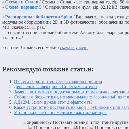
•
Схемы в Сплан
/ Схемы в Сплан - все три варианта, zip, 58.44
•
Схема, вариант 5
/ С переключением нуля, zip, 82.12 kB, скача
•
Расширенные библиотеки Splan
/ Включая элементы утолщ
модульное оборудование 2D и 3D фотокачества, обозначения по Г
MB, скачан: 5311 раз./
— спасибо за присланные библиотеки Антону, благодаря вопро
эта статья!
Если нет Сплана, его можно
скачать у меня
.
Рекомендую похожие статьи:
От чего горят щиты. Самая главная причина
Деревенская электрика. Советы читателю
Замена автоматов в подъездном щите: максимальная защ
Собираем бюджетный, но максимально безопасный щит в
АД12М. Зачем нужен этот дифавтомат?
Какое устройство поставить на ввод – рубильник или авт
Установка реле напряжения в квартирный щит
Понравилось? Поставьте оценку, и почитайте другие 