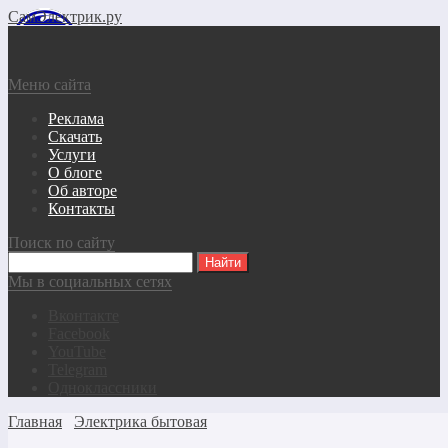
СамЭлектрик.ру
Меню сайта
Реклама
Скачать
Услуги
О блоге
Об авторе
Контакты
Поиск по сайту
Мы в социальных сетях
Вконтакте
Facebook
YouTube
Telegram
Одноклассники
Главная
Электрика бытовая