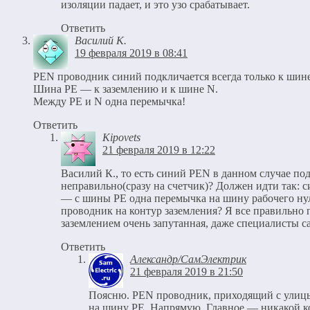
изоляции падает, и это узо срабатывает.
Ответить
Василий К.
19 февраля 2019 в 08:41
PEN проводник синий подкличается всегда только к шин
Шина РЕ — к заземлению и к шине N.
Между PE и N одна перемычка!
Ответить
Kipovets
21 февраля 2019 в 12:22
Василий К., то есть синий PEN в данном случае по
неправильно(сразу на счетчик)? Должен идти так:
— c шины PE одна перемычка на шину рабочего ну
проводник на контур заземления? Я все правильно 
заземлением очень запутанная, даже специалисты с
Ответить
Александр/СамЭлектрик
21 февраля 2019 в 21:50
Поясню. PEN проводник, приходящий с улиц
на шину PE. Напрямую. Главное — никакой 