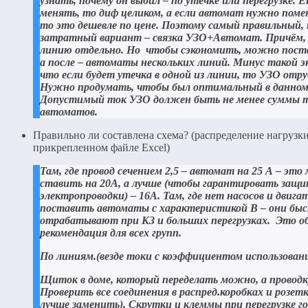
узнать, почему он выбил – по утечке или перегрузке. 
менять, то диф целиком, а если автомат нужно поме
то это дешевле по цене. Поэтому самый правильный,
затратный вариант – связка УЗО+Автомат. Причём,
линию отдельно. Но чтобы сэкономить, можно пост
а после – автоматы нескольких линий. Минус такой э
что если будет утечка в одной из линии, то УЗО отру
Нужно продумать, чтобы был оптимальный в данном 
Допустимый ток УЗО должен быть не менее суммы т
автоматов.
Правильно ли составлена схема? (распределение нагрузк
прикрепленном файле Excel)
Там, где провод сечением 2,5 – автомат на 25 А – эт
ставить на 20А, а лучше (чтобы гарантировать защ
электропроводки) – 16А. Там, где нет насосов и двига
поставить автоматы с характеристикой В – они бы
отрабатывают при КЗ и больших перегрузках. Это о
рекомендация для всех групп.
По линиям.(везде токи с коэффициентом использовани
Щиток в доме, который переделать можно, а проводк
Проверить все соединения в распред.коробках и розет
лучше заменить). Скрутки и клеммы при перегрузке г