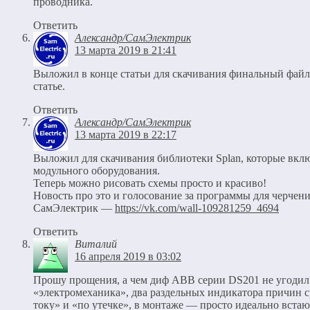
проводника.
Ответить
Александр/СамЭлектрик
13 марта 2019 в 21:41
Выложил в конце статьи для скачивания финальный файл
статье.
Ответить
Александр/СамЭлектрик
13 марта 2019 в 22:17
Выложил для скачивания библиотеки Splan, которые вкл
модульного оборудования.
Теперь можно рисовать схемы просто и красиво!
Новость про это и голосование за программы для черчени
СамЭлектрик —
https://vk.com/wall-109281259_4694
Ответить
Виталий
16 апреля 2019 в 03:02
Прошу прощения, а чем диф ABB серии DS201 не угодил
«электромеханика», два раздельных индикатора причин 
току» и «по утечке», в монтаже — просто идеально встаю