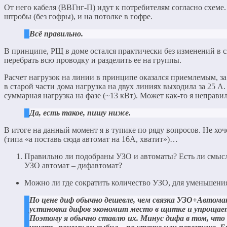
От него кабеля (ВВГнг-П) идут к потребителям согласно схеме
штробы (без гофры), и на потолке в гофре.
Всё правильно.
В принципе, РЩ в доме остался практически без изменений в 
перебрать всю проводку и разделить ее на группы.
Расчет нагрузок на линии в принципе оказался приемлемым, за
в старой части дома нагрузка на двух линиях выходила за 25 А.
суммарная нагрузка на фазе (~13 кВт). Может как-то я неправи
Да, есть такое, пишу ниже.
В итоге на данный момент я в тупике по ряду вопросов. Не хоч
(типа «а поставь сюда автомат на 16А, хватит»)…
Правильно ли подобраны УЗО и автоматы? Есть ли смысл
УЗО автомат – дифавтомат?
Можно ли где сократить количество УЗО, для уменьшени
По цене диф обычно дешевле, чем связка УЗО+Автома
установка дифов экономит место в щитке и упроща
Поэтому я обычно ставлю их. Минус дифа в том, что