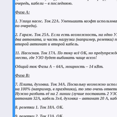
очередь, кабели – в последнюю.
Фаза А:
1. Улица насос. Ток 22А. Уменьшить коэфт использов
по очереди).
2. Гараж. Ток 25А. Если есть возможность, на одно
два автомата, и часть нагрузки (например, розетки) 
второй автомат и второй кабель.
11. Насосная. Ток 17А. По току всё ОК, но предупре
место, где УЗО будет выбивать чаще всего!
Общий ток Фазы А – 64А, мощность – 14 кВт.
Фаза В:
7. Плита, духовка. Ток 34А. Поскольку возможно испо
на 100% (например, в праздники), то это очень отве
Нужно разбить её на 2 линии (лучше поставить 2 УЗО
автомат 32А, кабель 3х4, духовка – автомат 20 А, кабе
8. розетки 1. Ток 18А. ОК.
9. розетки 2. Ток 13А. ОК.