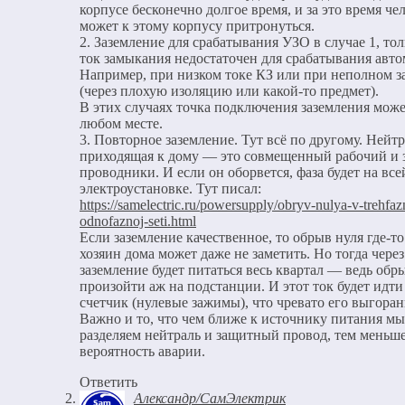
корпусе бесконечно долгое время, и за это время че
может к этому корпусу притронуться.
2. Заземление для срабатывания УЗО в случае 1, тол
ток замыкания недостаточен для срабатывания авто
Например, при низком токе КЗ или при неполном 
(через плохую изоляцию или какой-то предмет).
В этих случаях точка подключения заземления може
любом месте.
3. Повторное заземление. Тут всё по другому. Нейтр
приходящая к дому — это совмещенный рабочий и
проводники. И если он оборвется, фаза будет на все
электроустановке. Тут писал:
https://samelectric.ru/powersupply/obryv-nulya-v-trehfazn
odnofaznoj-seti.html
Если заземление качественное, то обрыв нуля где-т
хозяин дома может даже не заметить. Но тогда чере
заземление будет питаться весь квартал — ведь обр
произойти аж на подстанции. И этот ток будет идти
счетчик (нулевые зажимы), что чревато его выгоран
Важно и то, что чем ближе к источнику питания мы
разделяем нейтраль и защитный провод, тем меньш
вероятность аварии.
Ответить
Александр/СамЭлектрик