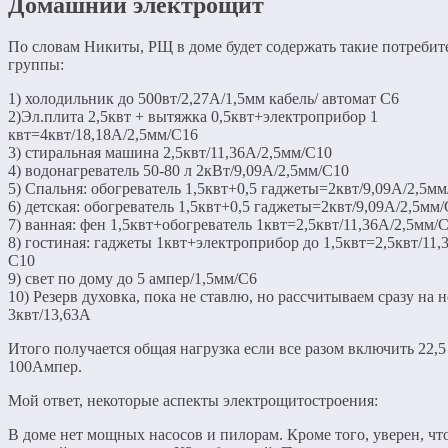
Домашний электрощит
По словам Никиты, РЩ в доме будет содержать такие потребит
группы:
1) холодильник до 500вт/2,27А/1,5мм кабель/ автомат С6
2)Эл.плита 2,5квт + вытяжка 0,5квт+электроприбор 1
квт=4квт/18,18А/2,5мм/С16
3) стиральная машина 2,5квт/11,36А/2,5мм/С10
4) водонагреватель 50-80 л 2кВт/9,09А/2,5мм/С10
5) Спальня: обогреватель 1,5квт+0,5 гаджеты=2квт/9,09А/2,5м
6) детская: обогреватель 1,5квт+0,5 гаджеты=2квт/9,09А/2,5мм
7) ванная: фен 1,5квт+обогреватель 1квт=2,5квт/11,36А/2,5мм/
8) гостиная: гаджеты 1квт+электроприбор до 1,5квт=2,5квт/11,
С10
9) свет по дому до 5 ампер/1,5мм/С6
10) Резерв духовка, пока не ставлю, но рассчитываем сразу на н
3квт/13,63А
Итого получается общая нагрузка если все разом включить 22,5
100Ампер.
Мой ответ, некоторые аспекты электрощитостроения:
В доме нет мощных насосов и пилорам. Кроме того, уверен, чт