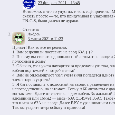
23 февраля 2021 в 13:48
Возможно, я что-то упустил, и есть ещё причины. 
сказать просто — те, кто придумывал и узаконивал
TN-C-S, были далеко не дураки.
Ответить
Андрей
3 марта 2021 в 11:23
Привет! Как то все не реально.
1. Вам разрешили поставить на ввод 63А (!) ?
2. Почему вы ставите однополюсный автомат на вводе и 
полюсный в доме?
3. Обычно, узел учета находится за пределами участка, зн
кабеля под землей к потребителям?
4. Вам не опломбируют узел учета (или попадется идиот
элементарно украсть!
5. Я бы поставил 2-х полюсный на вводе, а разделение на
непосредственно, на автомате. Есть у АББ автоматы с д
контактами. Далее от счетчика в дом кабель 3х жильный 
алюминий или 16мм2 — медь (63А х1,45=91,35А). Такое 
это плата за 63А на вводе. Далее ВРУ с уравниванием по
Так вы угадите энергосбыту и правилам!