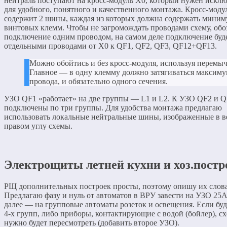
нейтраль поступают на кросс-модуль Х0, который нужен искл
для удобного, понятного и качественного монтажа. Кросс-моду
содержит 2 шины, каждая из которых должна содержать миним
винтовых клемм. Чтобы не загромождать проводами схему, обо
подключение одним проводом, на самом деле подключение буд
отдельными проводами от Х0 к QF1, QF2, QF3, QF12+QF13.
Можно обойтись и без кросс-модуля, используя перемыч
Главное — в одну клемму должно затягиваться максиму
провода, и обязательно одного сечения.
УЗО QF1 «работает» на две группы — L1 и L2. К УЗО QF2 и 
подключены по три группы. Для удобства монтажа предлагаю
использовать локальные нейтральные шины, изображенные в 
правом углу схемы.
Электрощиты летней кухни и хоз.постр
РЩ дополнительных построек просты, поэтому опишу их слов
Предлагаю фазу и нуль от автоматов в ВРУ завести на УЗО 25А
далее — на групповые автоматы розеток и освещения. Если буд
4-х групп, либо приборы, контактирующие с водой (бойлер), с
нужно будет пересмотреть (добавить второе УЗО).