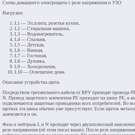
Схема домашнего электрощита с реле напряжения и УЗО
Нагрузки:
L1 — Эл.плита, розетки кухни,
L2 — Стиральная машина,
L3 — Водонагреватель,
L4 — Спальня,
L5 — Детская,
L6 — Ванная,
L7 — Гостиная,
L8 — Духовка,
L9 — Холодильник,
L10 — Освещение дома.
Описание устройства щита.
Посредством трехжильного кабеля от ВРУ приходят провода РЕ
N. Провод защитного заземления РЕ приходит на шину РЕ, к к
подключаются защитные проводники всех потребителей. Во вс
щитках эта шина обычно уже присутствует. Если щиток металл
заземляется и он.
Фаза и нейтраль L и N проходят через двухполюсный выключат
реле напряжения (об этом писал выше). После реле напряжения