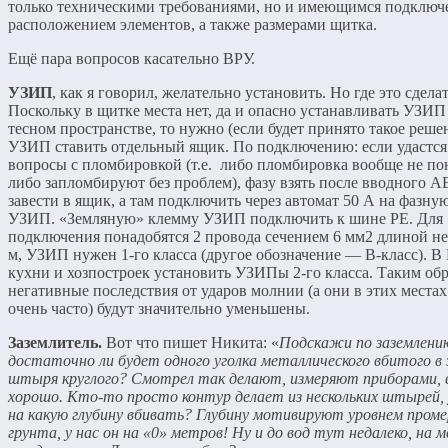
только техническими требованиями, но и имеющимся подключ
расположением элементов, а также размерами щитка.
Ещё пара вопросов касательно ВРУ.
УЗИП
, как я говорил, желательно установить. Но где это сдела
Поскольку в щитке места нет, да и опасно устанавливать УЗИП
тесном пространстве, то нужно (если будет принято такое реше
УЗИП ставить отдельный ящик. По подключению: если удастся
вопросы с пломбировкой (т.е. либо пломбировка вообще не по
либо запломбируют без проблем), фазу взять после вводного АВ
завести в ящик, а там подключить через автомат 50 А на фазну
УЗИП. «Земляную» клемму УЗИП подключить к шине РЕ. Для
подключения понадобятся 2 провода сечением 6 мм2 длиной не 
м, УЗИП нужен 1-го класса (другое обозначение — В-класс). В
кухни и хозпостроек установить УЗИПы 2-го класса. Таким обр
негативные последствия от ударов молнии (а они в этих места
очень часто) будут значительно уменьшены.
Заземлитель.
Вот что пишет Никита: «
Подскажи по заземлени
достаточно ли будет одного уголка металлического вбитого в 
штыря круглого? Смотрел так делают, измеряют приборами, 
хорошо. Кто-то просто контур делает из нескольких штырей, 
на какую глубину вбивать? Глубину мотивируют уровнем проме
грунта, у нас он на «0» метров! Ну и до вод тут недалеко, на 