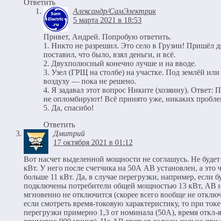
Ответить
Александр/СамЭлектрик
5 марта 2021 в 18:53
Привет, Андрей. Попробую ответить.
1. Никто не разрешил. Это село в Грузии! Пришёл д
поставил, что было, взял деньги, и всё.
2. Двухполюсный конечно лучше и на вводе.
3. Узел (ГРЩ на столбе) на участке. Под землёй или
воздуху — пока не решено.
4. Я задавал этот вопрос Никите (хозяину). Ответ: 
не опломбируют! Всё принято уже, никаких пробле
5. Да, спасибо!
Ответить
Дмитрий
17 октября 2021 в 01:12
Вот насчет выделенной мощности не соглашусь. Не будет 
кВт. У него после счетчика на 50А АВ установлен, а это 
больше 11 кВт. Да, в случае перегрузки, например, если б
подключены потребители общей мощностью 13 кВт, АВ 
мгновенно не отключится (скорее всего вообще не отключи
если смотреть время-токовую характеристику, то при токе
перегрузки примерно 1,3 от номинала (50А), время откл-я