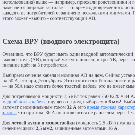
использования) выше — например, приехали родственники и г
намечается широкое застолье — то время одновременного испо
каждого из потребителей ограничено несколькими минутами. 
этого может «выбить» соответствующий АВ.
Схема ВРУ (вводного электрощита)
Очевидно, что ВРУ будет иметь один вводной автоматический
выключатель (АВ), который уже установлен, и три АВ, через к
питание идёт на 3 потребителя.
Выбираем сечение кабеля и номинал АВ на
дом
. Сейчас устан
на 50 А, его придётся убрать. Это относится к безопасности и 
— на 50А надо ставить более толстый кабель, это не имеет смы
Для потребляемой мощности 7,5 кВт ток равен 7500/220 = 34 А
медной жилы кабеля
, идущего на дом, выбираем в
6 мм2
. Выб
автомат с номинальным током
32 А
(его
время-токовая характе
такова
, что при токе 36 А он отключится не ранее чем через 1 ч
Для
летней кухни и хозпостройки
(мощность 2,5 кВт) нужны к
сечением жилы
2,5 мм2
, защищенные автоматами
16 А
.