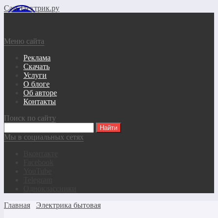
СамЭлектрик.ру
Меню сайта
Реклама
Скачать
Услуги
О блоге
Об авторе
Контакты
Поиск по сайту
Мы в социальных сетях
Вконтакте
Facebook
YouTube
Telegram
Одноклассники
Главная
Электрика бытовая