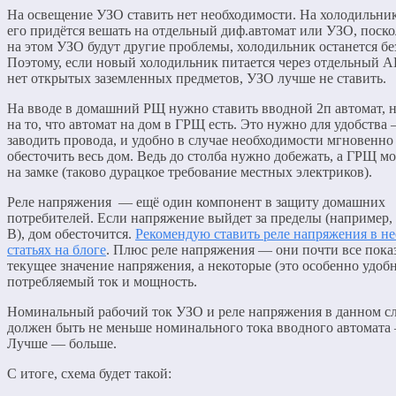
На освещение УЗО ставить нет необходимости. На холодильни
его придётся вешать на отдельный диф.автомат или УЗО, поско
на этом УЗО будут другие проблемы, холодильник останется бе
Поэтому, если новый холодильник питается через отдельный А
нет открытых заземленных предметов, УЗО лучше не ставить.
На вводе в домашний РЩ нужно ставить вводной 2п автомат, н
на то, что автомат на дом в ГРЩ есть. Это нужно для удобства
заводить провода, и удобно в случае необходимости мгновенно
обесточить весь дом. Ведь до столба нужно добежать, а ГРЩ м
на замке (таково дурацкое требование местных электриков).
Реле напряжения — ещё один компонент в защиту домашних
потребителей. Если напряжение выйдет за пределы (например
В), дом обесточится.
Рекомендую ставить реле напряжения в н
статьях на блоге
. Плюс реле напряжения — они почти все пок
текущее значение напряжения, а некоторые (это особенно удоб
потребляемый ток и мощность.
Номинальный рабочий ток УЗО и реле напряжения в данном с
должен быть не меньше номинального тока вводного автомата
Лучше — больше.
С итоге, схема будет такой: