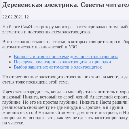
Деревенская электрика. Советы читат
22.02.2021
12
На блоге СамЭлектрик.ру много раз рассматривалась тема выб
элементов и построения схем электрощитов.
Вот несколько ссылок на статьи, в которых говорится про выбо
автоматических выключателей и УЗО:
Вопросы и ответы по схеме домашнего электрощита
Переделка квартирного электрощита и проводки
Выбор защитных автоматов в электрощиток
Но отечественное электрощитостроение не стоит на месте, и д
статья тоже посвящена этой теме.
Идея статьи зародилась, когда ко мне обратился читатель и хо
знакомый Никита, который со своей женой Анастасией строит 
глубинке. Но это не простая глубинка. Никита и Настя решили
реализовать свою мечту не где-нибудь в Саратове, а в Грузии —
живописных гор! На данный момент дом почти построен, и Н
попросил меня подсказать, как лучше сделать электропроводку 
на участке.