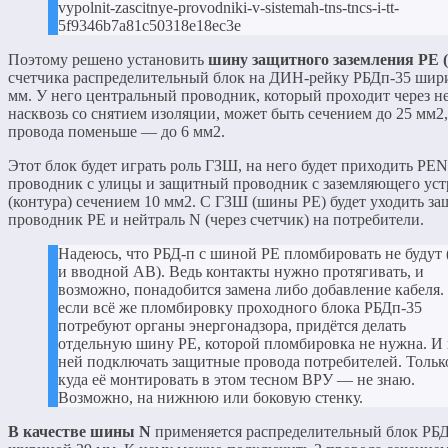
vypolnit-zascitnye-provodniki-v-sistemah-tns-tncs-i-tt-
5f9346b7a81c50318e18ec3e
Поэтому решено установить
шину защитного заземления РЕ 
счетчика распределительный блок на ДИН-рейку РБДп-35 шир
мм. У него центральный проводник, который проходит через н
насквозь со снятием изоляции, может быть сечением до 25 мм2,
провода поменьше — до 6 мм2.
Этот блок будет играть роль ГЗШ, на него будет приходить PEN
проводник с улицы и защитный проводник с заземляющего уст
(контура) сечением 10 мм2. С ГЗШ (шины РЕ) будет уходить з
проводник РЕ и нейтраль N (через счетчик) на потребители.
Надеюсь, что РБД-п с шиной РЕ пломбировать не будут 
и вводной АВ). Ведь контакты нужно протягивать, и
возможно, понадобится замена либо добавление кабеля.
если всё же пломбировку проходного блока РБДп-35
потребуют органы энергонадзора, придётся делать
отдельную шину РЕ, которой пломбировка не нужна. И 
ней подключать защитные провода потребителей. Тольк
куда её монтировать в этом тесном ВРУ — не знаю.
Возможно, на нижнюю или боковую стенку.
В качестве шины N
применяется распределительный блок РБ