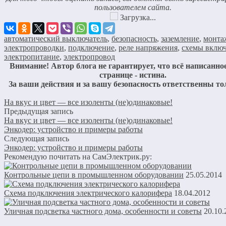
пользователем сайта.
Загрузка...
автоматический выключатель
,
безопасность
,
заземление
,
монта
электропроводки
,
подключение
,
реле напряжения
,
схемы вклю
электропитание
,
электропровод
Внимание! Автор блога не гарантирует, что всё написанное
странице - истина.
За ваши действия и за вашу безопасность ответственны то
На вкус и цвет — все изоленты (не)одинаковые!
Предыдущая запись
На вкус и цвет — все изоленты (не)одинаковые!
Энкодер: устройство и примеры работы
Следующая запись
Энкодер: устройство и примеры работы
Рекомендую почитать на СамЭлектрик.ру:
Контрольные цепи в промышленном оборудовании
25.05.2014
Схема подключения электрического калорифера
18.04.2012
Уличная подсветка частного дома, особенности и советы
20.10.