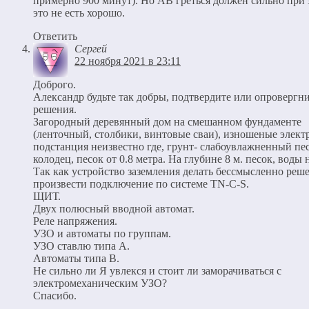
примерно 900 минут). Но АВ греться должен сильно при 
это не есть хорошо.
Ответить
Сергей
22 ноября 2021 в 23:11
Доброго.
Александр будьте так добры, подтвердите или опровергн
решения.
Загородный деревянный дом на смешанном фундаменте
(ленточный, столбики, винтовые сваи), изношеные элект
подстанция неизвестно где, грунт- слабоувлажненный пе
колодец, песок от 0.8 метра. На глубине 8 м. песок, воды н
Так как устройство заземления делать бессмысленно реш
произвести подключение по системе TN-C-S.
ЩИТ.
Двух полюсный вводной автомат.
Реле напряжения.
УЗО и автоматы по группам.
УЗО ставлю типа А.
Автоматы типа В.
Не сильно ли Я увлекся и стоит ли заморачиваться с
электромеханическим УЗО?
Спасибо.