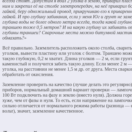
всегда стоят. Допустим я вбил 2 уголка в землю, приварил плас
ним и закрепил её на столбе электропередач, на неё приварил б
гайкой, беру одножильный провод, прикручиваю его к приварен
гайкой. И про глубину забивания, если у меня Юг и грунт не зам
глубина воды не более одного метра всегда, тогда какой глубин
траншею тоже 0,5 метров? И на какую глубину их забивать о
глубины траншеи? Сварочные места можно битумной мастик
обмазать?
»
Всё правильно. Заземлитель расположить около столба, сварить
уголков, вывести пластину или уголок с болтом. Траншею мож
такую глубокую, 0,2 м хватит. Длина уголков — 2 м, если грунт
каменистый и получится забить такую длину. Если менее 2 м 
уголка, на расстоянии не менее 1,5 м др. от друга. Места сварки
обработать от окисления.
Заземление проверить на качество (лучше делать это регулярно)
приборов, нормальный домашний вариант проверки — лампо
100 Вт подключить на фазу и землю (вместо нуля). Должна горе
хуже, чем от фазы и нуля. То есть, если напряжение на лампочк
сильно отличается от нормального режима работы (разница —
вольт), значит, заземление качественное.