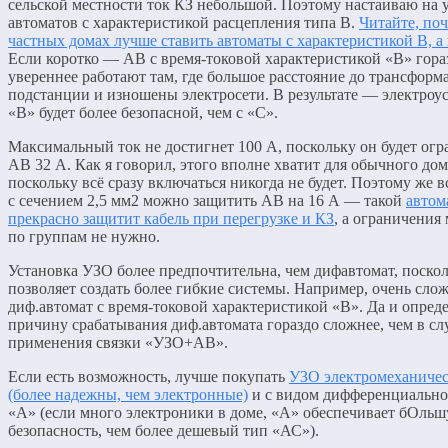
сельской местности ток КЗ небольшой. Поэтому настаиваю на 
автоматов с характеристикой расцепления типа В.
Читайте, поч
частных домах лучше ставить автоматы с характеристикой В, а
Если коротко — АВ с время-токовой характеристикой «В» гора
увереннее работают там, где большое расстояние до трансформ
подстанции и изношены электросети. В результате — электроус
«В» будет более безопасной, чем с «С».
Максимальный ток не достигнет 100 А, поскольку он будет ог
АВ 32 А. Как я говорил, этого вполне хватит для обычного дом
поскольку всё сразу включаться никогда не будет. Поэтому же в
с сечением 2,5 мм2 можно защитить АВ на 16 А — такой
автом
прекрасно защитит кабель при перегрузке и КЗ
, а ограничения
по группам не нужно.
Установка УЗО более предпочтительна, чем дифавтомат, поско
позволяет создать более гибкие системы. Например, очень сло
диф.автомат с время-токовой характеристикой «В». Да и опред
причину срабатывания диф.автомата гораздо сложнее, чем в сл
применения связки «УЗО+АВ».
Если есть возможность, лучше покупать
УЗО электромеханиче
(более надежны, чем электронные)
и с видом дифференциально
«А» (если много электроники в доме, «А» обеспечивает бОль
безопасность, чем более дешевый тип «АС»).