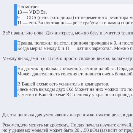
Посмотрел
13 — VDD 5в.
9 — CDS (цепь фото диода) от переменного резистора мен
11 — есть 5в постоянно — реле сработала и лампа горит,
Всё правильно пока. Для интереса, можно базу и эмиттер транз
Правда, положил на стол, припоял проводки к 0, и послед
Когда мерил между 0 и 11 — датчик заработал. Можно 
Между выводами 5 и 11? Это просто силовой выход, вольтметр н
Но датчик пробовал с обычной лампой на 60 вт. Обрадов
Может длительность горения становится очень большой
В Вашей схеме есть усилитель и компаратор.
Здесь есть выводы двух ОУ. Может на них можно что по
Заметил в Вашей схеме RC цепочку у красного провода.
Да, эта цепочка для уменьшения искрения контактов реле, в дан
Рекомендую менять микросхему. Но для начала изучите случай,
но у дешевых моделей может быть 20…50 кОм (зависит от пред