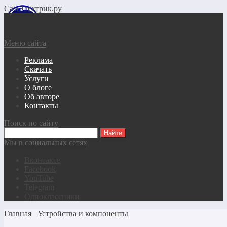
СамЭлектрик.ру
Меню сайта
Реклама
Скачать
Услуги
О блоге
Об авторе
Контакты
Поиск по сайту
Мы в социальных сетях
Вконтакте
Facebook
YouTube
Telegram
Одноклассники
Главная
Устройства и компоненты