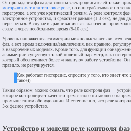
От пропадания фазы для защиты электродвигателей также при
мотор-автомат или тепловое реле
, но они срабатывают по тепл
перегрузке, а это уже критический режим. А реле контроля фа
электронное устройство, и сработает раньше (1-3 сек), не дав 
перегреться. В случае выравнивания фаз включение происходи
сразу, а через необходимое время (5-10 сек).
Уровень напряжения асимметрии можно выставить во всех рел
фаз, а вот время включения/выключения, как правило, регулир
в навороченных моделях. Кроме того, для функции обнаружен
асимметрии существует такой полезный параметр, как гистерез
который обеспечивает более «плавную» работу устройства. Он 
правило, не регулируется.
Как работает гистерезис, спросите у того, кто знает что 
такое))
Таким образом, можно сказать, что реле контроля фаз — устрой
которое контролирует качество трехфазного питающего напряж
промышленном оборудовании. И естественно, что реле контро
3-х фазное устройство.
Устройство и модели реле контроля фаз