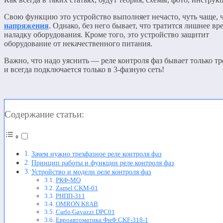
Свою функцию это устройство выполняет нечасто, чуть чаще,
напряжения
. Однако, без него бывает, что тратится лишнее вр
наладку оборудования. Кроме того, это устройство защитит
оборудование от некачественного питания.
Важно, что надо уяснить — реле контроля фаз бывает только тр
и всегда подключается только в 3-фазную сеть!
Содержание статьи:
Зачем нужно трехфазное реле контроля фаз
Принцип работы и функции реле контроля фаз
Устройство и модели реле контроля фаз
РКФ-МО
Zamel CKM-01
РНПП-311
OMRON K8AB
Carlo Gavazzi DPC01
Евроавтоматика ФиФ CKF-318-1