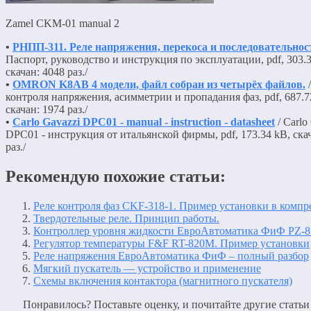
Zamel CKM-01 manual 2
•
РНПП-311. Реле напряжения, перекоса и последовательнос
Паспорт, руководство и инструкция по эксплуатации, pdf, 303.3
скачан: 4048 раз./
•
OMRON K8AB 4 модели, файл собран из четырёх файлов.
/
контроля напряжения, асимметрии и пропадания фаз, pdf, 687.7
скачан: 1974 раз./
•
Carlo Gavazzi DPC01 - manual - instruction - datasheet
/ Carlo
DPC01 - инструкция от итальянской фирмы, pdf, 173.34 kB, ска
раз./
Рекомендую похожие статьи:
Реле контроля фаз CKF-318-1. Пример установки в компр
Твердотельные реле. Принцип работы.
Контроллер уровня жидкости ЕвроАвтоматика ФиФ PZ-8
Регулятор температуры F&F RT-820M. Пример установки
Реле напряжения ЕвроАвтоматика ФиФ – полный разбор
Мягкий пускатель — устройство и применение
Схемы включения контактора (магнитного пускателя)
Понравилось? Поставьте оценку, и почитайте другие статьи