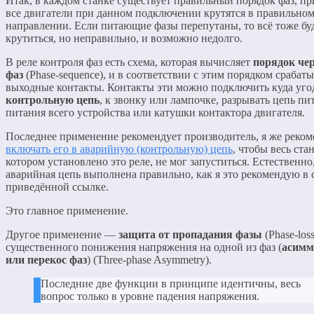
Итак, в каждом станке существует правильный порядок фаз, пр
все двигатели при данном подключении крутятся в правильно
направлении. Если питающие фазы перепутаны, то всё тоже бу
крутиться, но неправильно, и возможно недолго.
В реле контроля фаз есть схема, которая вычисляет
порядок че
фаз
(Phase-sequence), и в соответствии с этим порядком срабат
выходные контакты. Контакты эти можно подключить куда уг
контрольную цепь
, к звонку или лампочке, разрывать цепь пи
питания всего устройства или катушки контактора двигателя.
Последнее применение рекомендует производитель, я же реко
включать его в аварийную (контрольную) цепь
, чтобы весь стан
котором установлено это реле, не мог запуститься. Естественно
аварийная цепь выполнена правильно, как я это рекомендую в 
приведённой ссылке.
Это главное применение.
Другое применение —
защита от пропадания фазы
(Phase-los
существенного понижения напряжения на одной из фаз (
асимм
или перекос фаз
) (Three-phase Asymmetry).
Последние две функции в принципе идентичны, весь
вопрос только в уровне падения напряжения.