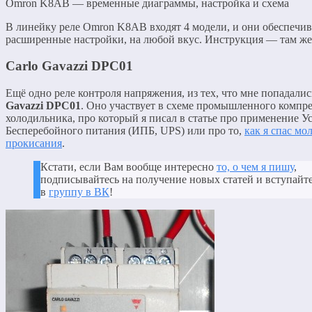
Omron K8AB — временные диаграммы, настройка и схема
В линейку реле Omron K8AB входят 4 модели, и они обеспечи
расширенные настройки, на любой вкус. Инструкция — там же
Carlo Gavazzi DPC01
Ещё одно реле контроля напряжения, из тех, что мне попадал
Gavazzi DPC01
. Оно участвует в схеме промышленного компре
холодильника, про который я писал в статье про применение У
Бесперебойного питания (ИПБ, UPS) или про то,
как я спас мо
прокисания
.
Кстати, если Вам вообще интересно
то, о чем я пишу
,
подписывайтесь на получение новых статей и вступайт
в
группу в ВК
!