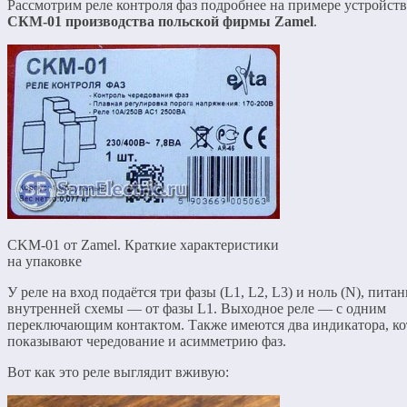
Рассмотрим реле контроля фаз подробнее на примере устройств
СКМ-01 производства польской фирмы
Zamel
.
CKM-01 от Zamel. Краткие характеристики
на упаковке
У реле на вход подаётся три фазы (
L
1,
L
2,
L
3) и ноль (
N
), питан
внутренней схемы — от фазы
L
1. Выходное реле — с одним
переключающим контактом. Также имеются два индикатора, к
показывают чередование и асимметрию фаз.
Вот как это реле выглядит вживую: