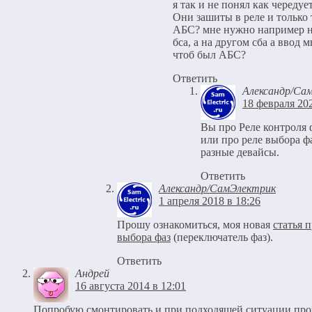
я так и не понял как чередуе
Они зашиты в реле и только
АБС? мне нужно например н
бса, а на другом сба а ввод 
чтоб был АБС?
Ответить
Александр/Са
18 февраля 202
Вы про Реле контроля 
или про реле выбора ф
разные девайсы.
Ответить
Александр/СамЭлектрик
1 апреля 2018 в 18:26
Прошу ознакомиться, моя новая
статья п
выбора фаз
(переключатель фаз).
Ответить
Андрей
16 августа 2014 в 12:01
Попробую смонтировать и при подходящей ситуации про