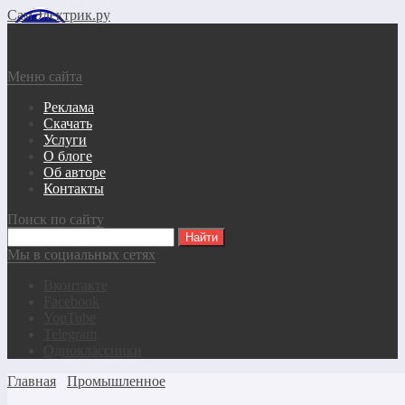
СамЭлектрик.ру
Меню сайта
Реклама
Скачать
Услуги
О блоге
Об авторе
Контакты
Поиск по сайту
Мы в социальных сетях
Вконтакте
Facebook
YouTube
Telegram
Одноклассники
Главная
Промышленное