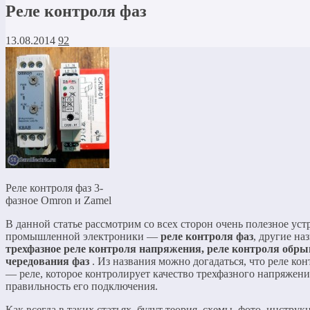
Реле контроля фаз
13.08.2014
92
Реле контроля фаз 3-
фазное Omron и Zamel
В данной статье рассмотрим со всех сторон очень полезное уст
промышленной электроники —
реле контроля фаз
, другие на
трехфазное реле контроля напряжения, реле контроля обры
чередования фаз
. Из названия можно догадаться, что реле кон
— реле, которое контролирует качество трехфазного напряжени
правильность его подключения.
Как всегда в таких статьях, будут теория, схемы, фото, инструк