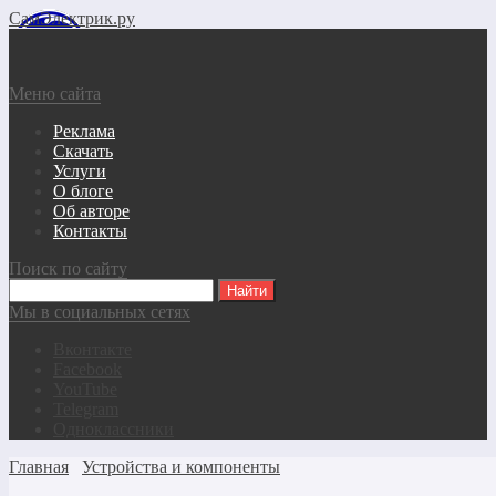
СамЭлектрик.ру
Меню сайта
Реклама
Скачать
Услуги
О блоге
Об авторе
Контакты
Поиск по сайту
Мы в социальных сетях
Вконтакте
Facebook
YouTube
Telegram
Одноклассники
Главная
Устройства и компоненты