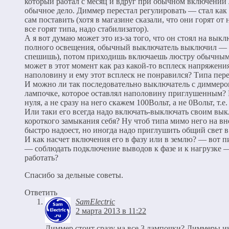
который раотал с месяц и вдруг при обычном включении
обычное дело. Диммер перестал регулировать — стал к
сам поставить (хотя в магазине сказали, что они горят о
все горят типа, надо стабилизатор).
А я вот думаю может это из-за того, что он стоял на вы
полного освещения, обычный выключатель выключил — вс
спешишь), потом приходишь включаешь люстру обычным
может в этот момент как раз какой-то всплеск напряжени
наполовину и ему этот всплеск не понравился? Типа пер
И можно ли так последовательно выключатель с диммером
лампочке, которое оставлял наполовину приглушенным?
нуля, а не сразу на него скажем 100Вольт, а не 0Вольт, т
Или таки его всегда надо включать-выключать своим вык
короткого замыкания себя? Ну чтоб типа мимо него на в
быстро надоест, но иногда надо приглушить общий свет в
И как насчет включения его в фазу или в землю? — вот 
— соблюдать подключение выводов к фазе и к нагрузке —
работать?
Спасибо за дельные советы.
Ответить
SamElectric
2 марта 2013 в 11:22
Диммер стоит сразу на все 3 лампочки? Диммеры ин