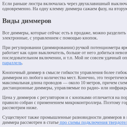
Если раньше люстра включалась через двухклавишный выключате
одновременно. На одну клемму диммера сажаем фазу, на втору
Виды диммеров
Все диммеры, которые сейчас есть в продаже, можно разделит
электронные, с управлением с помощью кнопок.
При регулировании (диммировании) ручкой потенциометра ярк
работает как один выключатель, больше от него добиться нево
последовательном включении, и т.п. Мой не совсем удачный о
параллель
.
Кнопочный диммер в смысле гибкости управления более гибок.
диммером из любого количества мест. Конечно, это теоретическ
максимальная длина проводов — около 10 метров, причем схем
дистанционные диммеры, управляемые по радио- или инфракра
Цена у диммеров с регулятором и с кнопками отличается на по
правило собран с применением микроконтроллера. Поэтому го
рассмотрим ниже.
Существуют также промышленные разновидности диммеров в ви
диммера рассмотрен в статье
про схемы подключения твердоте