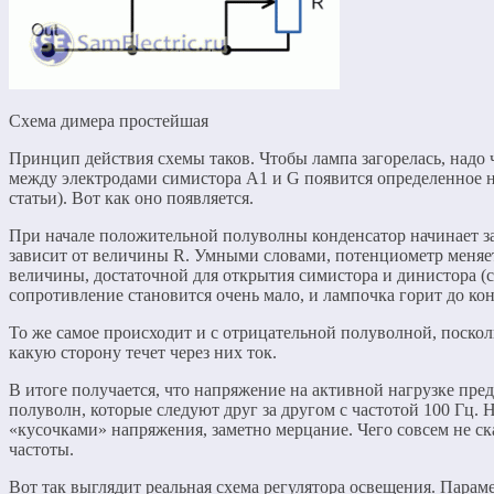
Схема димера простейшая
Принцип действия схемы таков. Чтобы лампа загорелась, надо ч
между электродами симистора А1 и G появится определенное н
статьи). Вот как оно появляется.
При начале положительной полуволны конденсатор начинает зар
зависит от величины R. Умными словами, потенциометр меняет
величины, достаточной для открытия симистора и динистора (см
сопротивление становится очень мало, и лампочка горит до ко
То же самое происходит и с отрицательной полуволной, поскол
какую сторону течет через них ток.
В итоге получается, что напряжение на активной нагрузке пр
полуволн, которые следуют друг за другом с частотой 100 Гц. 
«кусочками» напряжения, заметно мерцание. Чего совсем не с
частоты.
Вот так выглядит реальная схема регулятора освещения. Парам