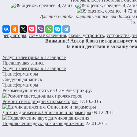
Для того чтобы оценить запись, вы должны
За
регуляторы
,
схемы включения
,
схемы устройств
,
устройства
,
эн
Внимание! Автор блога не гарантирует, ч
За ваши действия и за вашу бе
Услуги электрика в Таганроге
Предыдущая запись
Услуги электрика в Таганроге
Трансформаторы
Следующая запись
Трансформаторы
Рекомендую почитать на СамЭлектрик.ру:
Ремонт светодиодных прожекторов
17.10.2016
Датчик движения. Описание и параметры
09.12.2011
Подключение двух датчиков движения
22.01.2012