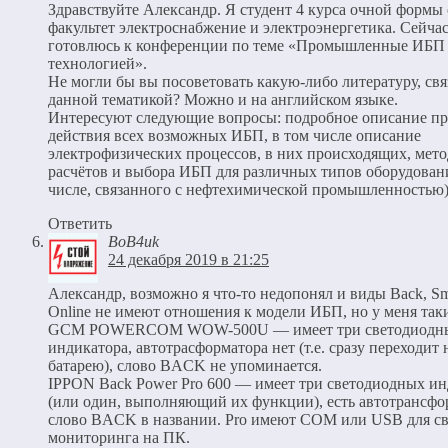
Здравствуйте Александр. Я студент 4 курса очной формы 
факультет электроснабжение и электроэнергетика. Сейча
готовлюсь к конференции по теме «Промышленные ИБП 
технологией».
Не могли бы вы посоветовать какую-либо литературу, св
данной тематикой? Можно и на английском языке.
Интересуют следующие вопросы: подробное описание п
действия всех возможных ИБП, в том числе описание
электрофизических процессов, в них происходящих, мет
расчётов и выбора ИБП для различных типов оборудовани
числе, связанного с нефтехимической промышленностью)
Ответить
BoB4uk
24 декабря 2019 в 21:25
Александр, возможно я что-то недопонял и виды Back, Sm
Online не имеют отношения к модели ИБП, но у меня так
GCM POWERCOM WOW-500U — имеет три светодиодн
индикатора, автотрасформатора нет (т.е. сразу переходит 
батарею), слово BACK не упоминается.
IPPON Back Power Pro 600 — имеет три светодиодных ин
(или один, выполняющий их функции), есть автотрансфо
слово BACK в названии. Pro имеют COM или USB для св
мониторинга на ПК.