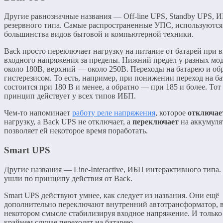
Другие равнозначные названия — Off-line UPS, Standby UPS, 
резервного типа. Самые распространенные УПС, используются
большинства видов бытовой и компьютерной техники.
Back просто переключает нагрузку на питание от батарей при 
входного напряжения за пределы. Нижний предел у разных мо
около 180В, верхний — около 250В. Переходы на батарею и об
гистерезисом. То есть, например, при понижении переход на б
состоится при 180 В и менее, а обратно — при 185 и более. Тот
принцип действует у всех типов ИБП.
Чем-то напоминает
работу реле напряжения
, которое
отключае
нагрузку, а Back UPS не отключает, а
переключает
на аккумуля
позволяет ей некоторое время поработать.
Smart UPS
Другие названия — Line-Interactive, ИБП интерактивного типа.
ушли по принципу действия от Back.
Smart UPS действуют умнее, как следует из названия. Они ещё
дополнительно переключают внутренний автотрансформатор, 
некотором смысле стабилизируя входное напряжение. И только
крайнем случае переходят на батарею.