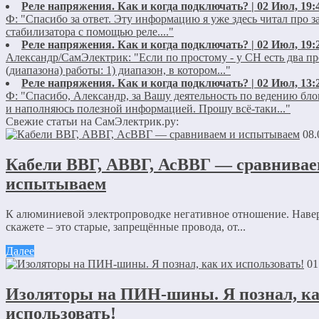
Реле напряжения. Как и когда подключать? | 02 Июл, 19:
Ф:
"Спасибо за ответ. Эту информацию я уже здесь читал про 
стабилизатора с помощью реле...."
Реле напряжения. Как и когда подключать? | 02 Июл, 19:
Александр/СамЭлектрик:
"Если по простому - у СН есть два пр
(диапазона) работы: 1) диапазон, в котором..."
Реле напряжения. Как и когда подключать? | 02 Июл, 13:
Ф:
"Спасибо, Александр, за Вашу деятельность по ведению бло
и наполняюсь полезной информацией. Прошу всё-таки..."
Свежие статьи на СамЭлектрик.ру:
08.
Кабели ВВГ, АВВГ, АсВВГ — сравнивае
испытываем
К алюминиевой электропроводке негативное отношение. Наве
скажете – это старые, запрещённые провода, от...
Далее
01
Изоляторы на ПИН-шины. Я познал, ка
использовать!