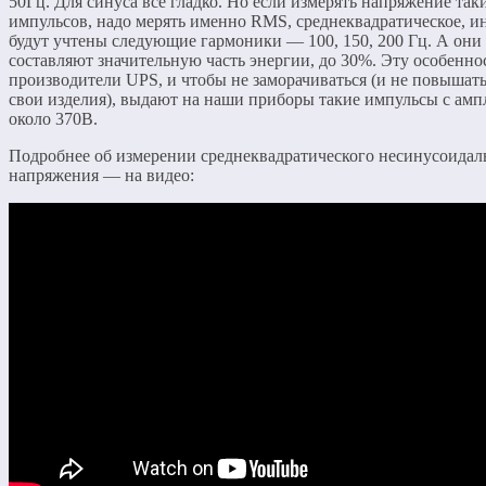
50Гц. Для синуса всё гладко. Но если измерять напряжение так
импульсов, надо мерять именно RMS, среднеквадратическое, ин
будут учтены следующие гармоники — 100, 150, 200 Гц. А они
составляют значительную часть энергии, до 30%. Эту особенно
производители UPS, и чтобы не заморачиваться (и не повышать
свои изделия), выдают на наши приборы такие импульсы с амп
около 370В.
Подробнее об измерении среднеквадратического несинусоидал
напряжения — на видео: