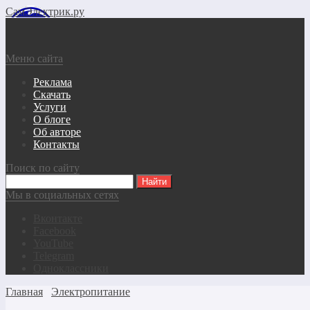
СамЭлектрик.ру
Меню сайта
Реклама
Скачать
Услуги
О блоге
Об авторе
Контакты
Поиск по сайту
Мы в социальных сетях
Вконтакте
Facebook
YouTube
Telegram
Одноклассники
Главная
Электропитание