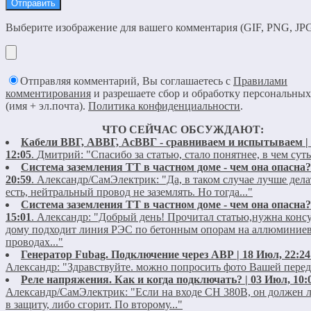
Выберите изображение для вашего комментария (GIF, PNG, JPG
Отправляя комментарий, Вы соглашаетесь с
Правилами
комментирования
и разрешаете сбор и обработку персональны
(имя + эл.почта).
Политика конфиденциальности
.
ЧТО СЕЙЧАС ОБСУЖДАЮТ:
Кабели ВВГ, АВВГ, АсВВГ - сравниваем и испытываем | 
12:05
.
Дмитрий:
"Спасибо за статью, стало понятнее, в чем суть
Система заземления ТТ в частном доме - чем она опасна?
20:59
.
Александр/СамЭлектрик:
"Да, в таком случае лучше дела
есть, нейтральный провод не заземлять. Но тогда..."
Система заземления ТТ в частном доме - чем она опасна?
15:01
.
Александр:
"Добрый день! Прочитал статью,нужна конс
дому подходит линия РЭС по бетонным опорам на аллюминие
проводах..."
Генератор Fubag. Подключение через АВР | 18 Июл, 22:24
Александр:
"Здравствуйте. можно попросить фото Вашей пере
Реле напряжения. Как и когда подключать? | 03 Июл, 10:
Александр/СамЭлектрик:
"Если на входе СН 380В, он должен 
в защиту, либо сгорит. По второму..."