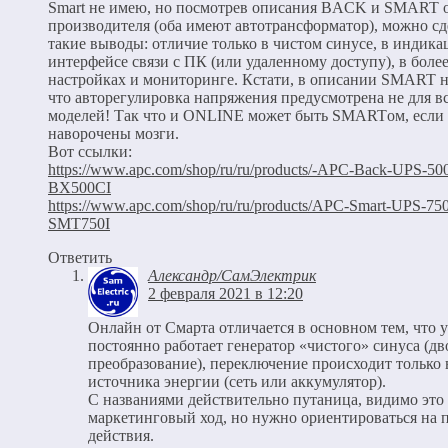
Smart не имею, но посмотрев описания BACK и SMART 
производителя (оба имеют автотрансформатор), можно сд
такие выводы: отличие только в чистом синусе, в индика
интерфейсе связи с ПК (или удаленному доступу), в бол
настройках и мониторинге. Кстати, в описании SMART н
что авторегулировка напряжения предусмотрена не для в
моделей! Так что и ONLINE может быть SMARTом, если 
наворочены мозги.
Вот ссылки:
https://www.apc.com/shop/ru/ru/products/-APC-Back-UPS-50
BX500CI
https://www.apc.com/shop/ru/ru/products/APC-Smart-UPS-750
SMT750I
Ответить
Александр/СамЭлектрик
2 февраля 2021 в 12:20
Онлайн от Смарта отличается в основном тем, что у
постоянно работает генератор «чистого» синуса (д
преобразование), переключение происходит только 
источника энергии (сеть или аккумулятор).
С названиями действительно путаница, видимо это
маркетинговый ход, но нужно ориентироваться на
действия.