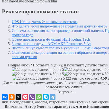
tech.narod.ru/schematics/power.htm
Рекомендую похожие статьи:
UPS Kehua, часть 2: выжимаю все токи
Что делать, если напряжение за пределами допустимого?
Система освещения на контроллере солнечной панели. 
полтора года
Обзор параметров и функций ИБП Kehua Tech
Заряжаю и исследую AGM АКБ Prometeus 5 Ач
Чистый синус бывает только в учебнике! Обман маркетол
Солнечная электростанция на основе гибридного инверт
своими руками
Понравилось? Поставьте оценку, и почитайте другие статьи
(
22
оценок, среднее:
4,50
и
Для того чтобы оценить запись, вы должны быть зарегистр
пользователем сайта.
Загрузка...
ибп
,
исследования
,
обзоры
,
устройства
,
электроника
,
электроп
Внимание! Автор блога не гарантирует, что всё написанное