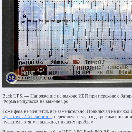
Back UPS, — Напряжение на выходе ИБП при переходе с батаре
Форма импульсов на выходе ups
Тоже фаза не меняется, всё замечательно. Подключал на выход
пускатель 2-й величины
, переключал туда-сюда режимы питан
пускатель втянут надежно, никаких проблем.
В качестве испытуемого был ИБП APC Back-500-RS, параметр