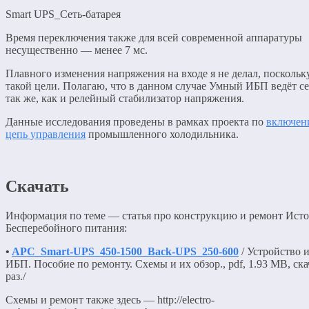
Smart UPS_Сеть-батарея
Время переключения также для всей современной аппаратуры
несущественно — менее 7 мс.
Плавного изменения напряжения на входе я не делал, поскольк
такой цели. Полагаю, что в данном случае Умный ИБП ведёт се
так же, как и релейный стабилизатор напряжения.
Данные исследования проведены в рамках проекта по
включен
цепь управления
промышленного холодильника.
Скачать
Информация по теме — статья про конструкцию и ремонт Ист
Бесперебойного питания:
•
APC_Smart-UPS_450-1500_Back-UPS_250-600
/ Устройство 
ИБП. Пособие по ремонту. Схемы и их обзор., pdf, 1.93 MB, ска
раз./
Схемы и ремонт также здесь — http://electro-