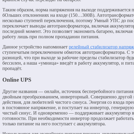
Таким образом, норма напряжения на выходе поддерживается 
бОльших отклонениях на входе (150…300В). Автотрансформат
несколько ступеней переключения, поэтому Умный УПС до по
переключает выводы автотрансформатора, включая аккумулято
последний момент. Это позволяет экономить батарею, включая 
работу лишь при полном пропадании питания.
Данное устройство напоминает
релейный стабилизатор напря
ступенчатым переключением обмоток автотрансформатора. С 
разницей, что при выходе за рабочие пределы стабилизатор буд
бессилен, а наша «умница» введёт в работу аккумулятор, и пит
пропадёт.
Online UPS
Другие названия — онлайн, источник бесперебойного питания
двойным преобразованием, инверторный. Совершенно другой
действия, для любителей чистого синуса. Энергия со входа пре
в постоянное напряжение, и поступает на инвертор, генериру
чистый синус. И одновременно — поддерживает аккумулятор 
готовности. При необходимости инвертор продолжает работать 
только питание на него поступает с аккумулятора.
Используется для аварийного питания техники, чувствительно