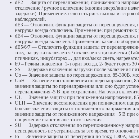
dE2 — Защита от перенапряжения, пониженного напряжен
отключение / ручное включение (кнопки вверх/вниз нажа
задержки). Применение: если есть риск выхода из строя 
наблюдателей.
dE3 — Отключить функции защиты от перенапряжения, п
нагрузка всегда отключена. Применение: при ремонтных 
dE4 — Отключить функции защиты от перенапряжения, п
нагрузка всегда включена. Применение: какое-то оборудо
dE5/6/7 — Отключить функции защиты от перенапряжени
току, нагрузка включается / отключается циклически (Тай
птичниках, инкубаторах… для вкл/выкл света, нагревател
b9 – Режим подсветки, 1- горит всегда, 2- будет гореть 3
SS — Задержка включения нагрузки после включения пита
Uo — Значение защиты по перенапряжению, 85-300В, мож
UoH — Значение восстановления по перенапряжению, 85-
значения защиты по перенапряжения или оно будет устан
перенапряжения -5 В при сохранении. Нагрузка включитс
UL — Значение защиты при пониженном напряжении, 85-3
ULH — Значение восстановления при пониженном напряж
больше значения защиты от пониженного напряжения или
значение защиты от пониженного напряжения +5 В при с
напряжение станет выше этого значения.
SU — Задержка отключения по пере/пониженному напряжен
неисправность не устранилась за это время, то отключит н
Io — Значение защиты от перегрузки по току, 1-80А, можн