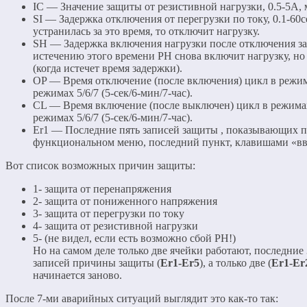
IC — Значение защиты от резистивной нагрузки, 0.5-5А, 
SI — Задержка отключения от перегрузки по току, 0.1-60се
устранилась за это время, то отключит нагрузку.
SH — Задержка включения нагрузки после отключения защи
истечению этого времени РН снова включит нагрузку, но 
(когда истечет время задержки).
OP — Время отключение (после включения) цикл в режима
режимах 5/6/7 (5-сек/6-мин/7-час).
CL — Время включение (после выключен) цикл в режимах 
режимах 5/6/7 (5-сек/6-мин/7-час).
Er1 — Последние пять записей защиты , показывающих 
функциональном меню, последний пункт, клавишами «вв
Вот список возможных причин защиты:
1- защита от перенапряжения
2- защита от пониженного напряжения
3- защита от перегрузки по току
4- защита от резистивной нагрузки
5- (не видел, если есть возможно сбой РН!)
Но на самом деле только две ячейки работают, последние
записей причины защиты (
Er1-Er5
), а только две (
Er1-Er
начинается заново.
После 7-ми аварийных ситуаций выглядит это как-то так: