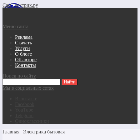
СамЭлектрик.ру
Меню сайта
Реклама
Скачать
Услуги
О блоге
Об авторе
Контакты
Поиск по сайту
Мы в социальных сетях
Вконтакте
Facebook
YouTube
Telegram
Одноклассники
Главная
Электрика бытовая