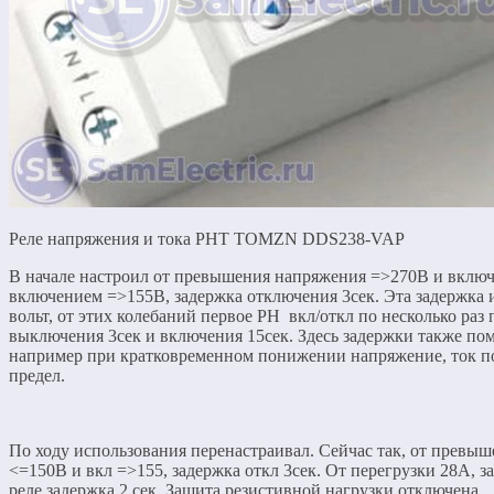
Реле напряжения и тока РНТ TOMZN DDS238-VAP
В начале настроил от превышения напряжения =>270В и вклю
включением =>155В, задержка отключения 3сек. Эта задержка и
вольт, от этих колебаний первое РН вкл/откл по несколько раз 
выключения 3сек и включения 15сек. Здесь задержки также п
например при кратковременном понижении напряжение, ток п
предел.
По ходу использования перенастраивал. Сейчас так, от превы
<=150В и вкл =>155, задержка откл 3сек. От перегрузки 28А, з
реле задержка 2 сек. Защита резистивной нагрузки отключена.