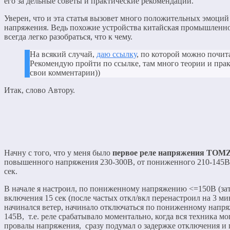
его за дельные советы и практические рекомендации.
Уверен, что и эта статья вызовет много положительных эмоций
напряжения. Ведь похожие устройства китайская промышленнос
всегда легко разобраться, что к чему.
На всякий случай,
даю ссылку
, по которой можно почита
Рекомендую пройти по ссылке, там много теории и практ
свои комментарии))
Итак, слово Автору.
Начну с того, что у меня было
первое реле напряжения TOM
повышенного напряжения 230-300В, от пониженного 210-145В,
сек.
В начале я настроил, по пониженному напряжению <=150В (за
включения 15 сек (после частых откл/вкл перенастроил на 3 мин
начинался ветер, начинало отключаться по пониженному напр
145В, т.е. реле срабатывало моментально, когда вся техника м
провалы напряжения, сразу подумал о задержке отключения и 