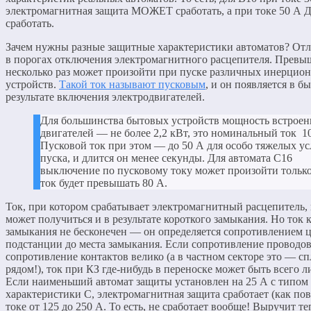
электромагнитная защита МОЖЕТ сработать, а при токе 50 
сработать.
Зачем нужны разные защитные характеристики автоматов? От
в порогах отключения электромагнитного расцепителя. Превы
несколько раз может произойти при пуске различных инерцио
устройств.
Такой ток называют пусковым
, и он появляется в бы
результате включения электродвигателей.
Для большинства бытовых устройств мощность встрое
двигателей — не более 2,2 кВт, это номинальный ток 1
Пусковой ток при этом — до 50 А для особо тяжелых у
пуска, и длится он менее секунды. Для автомата С16
выключение по пусковому току может произойти только
ток будет превышать 80 А.
Ток, при котором срабатывает электромагнитный расцепитель, 
может получиться и в результате короткого замыкания. Но ток 
замыкания не бесконечен — он определяется сопротивлением ц
подстанции до места замыкания. Если сопротивление проводов
сопротивление контактов велико (а в частном секторе это — с
рядом!), ток при КЗ где-нибудь в переноске может быть всего л
Если наименьший автомат защиты установлен на 25 А с типом
характеристики С, электромагнитная защита сработает (как пов
токе от 125 до 250 А. То есть, не сработает вообще! Выручит т