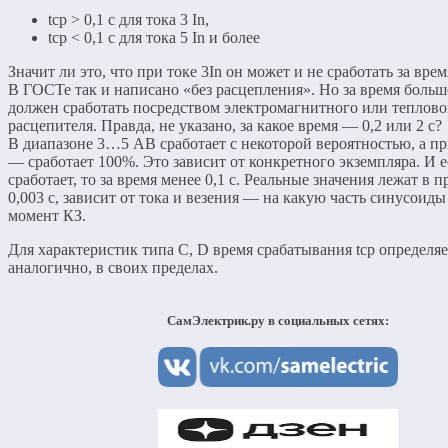
tср > 0,1 с для тока 3 In,
tср < 0,1 с для тока 5 In и более
Значит ли это, что при токе 3In он может и не сработать за время
В ГОСТе так и написано «без расцепления». Но за время больш
должен сработать посредством электромагнитного или теплово
расцепителя. Правда, не указано, за какое время — 0,2 или 2 с?
В диапазоне 3…5 АВ сработает с некоторой вероятностью, а пр
— сработает 100%. Это зависит от конкретного экземпляра. И 
сработает, то за время менее 0,1 с. Реальные значения лежат в 
0,003 с, зависит от тока и везения — на какую часть синусоид
момент КЗ.
Для характеристик типа С, D время срабатывания tср определяе
аналогично, в своих пределах.
СамЭлектрик.ру в социальных сетях: