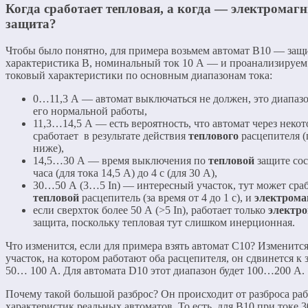
Когда сработает тепловая, а когда — электромаг
защита?
Чтобы было понятно, для примера возьмем автомат В10 — защ
характеристика В, номинальный ток 10 А — и проанализируем
токовый характеристики по основным диапазонам тока:
0…11,3 А — автомат выключаться не должен, это диапазо
его нормальной работы,
11,3…14,5 А — есть вероятность, что автомат через некот
сработает в результате действия
теплового
расцепителя 
ниже),
14,5…30 А — время выключения по
тепловой
защите сос
часа (для тока 14,5 А) до 4 с (для 30 А),
30…50 А (3…5 In) — интересный участок, тут может сраб
тепловой
расцепитель (за время от 4 до 1 с), и
электром
если сверхток более 50 А (>5 In), работает только
электр
защита, поскольку тепловая тут слишком инерционная.
Что изменится, если для примера взять автомат С10? Изменитс
участок, на котором работают оба расцепителя, он сдвинется к
50… 100 А. Для автомата D10 этот диапазон будет 100…200 А.
Почему такой большой разброс? Он происходит от разброса ра
характеристик реальных автоматов. То есть, для В10 при токе 