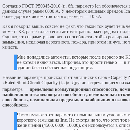
Согласно ГОСТ Р50345-2010 (п. 6f), параметр Icn обозначается в
данном случае равен 6000 А. У некоторых дешевых брендов Iсn
более дорогих автоматов такого размера — 10 кА.
Как я говорил выше, совсем не факт, что такой ток будет течь ч
момент КЗ, разве только если автомат расположен рядом с под
Однако, это параметр говорит о способности стойко реагироват
замыкания, исключая вероятность пожара, при этом ничуть не 
качеств.
Мне попадались автоматы, которые после первого же К
не хотели включаться. Впрочем, это простительно — в 
здании была собственная подстанция.
Название параметра происходит от английских слов «
C
apacity
«Rated Short-Circuit Capacity (I
)». Другие встречающиеся назва
cn
параметра —
предельная коммутационная способность, ном
наибольшая отключающая способность, номинальная отк
способность, номинальная предельная наибольшая отклю
способность
.
Часто путают этот параметр с номинальным условным 
короткого замыкания
Inc
. Не смотря на то, что этот ток 
же значения (4500, 6000, 10000), он используется в опи