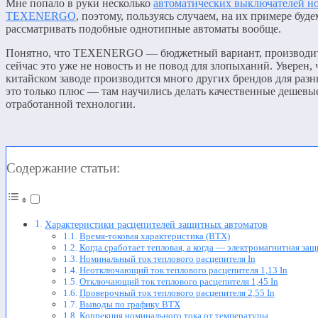
Мне попало в руки несколько
автоматических выключателей но
TEXENERGO
, поэтому, пользуясь случаем, на их примере буде
рассматривать подобные однотипные автоматы вообще.
Понятно, что TEXENERGO — бюджетный вариант, производитс
сейчас это уже не новость и не повод для злопыханий. Уверен, 
китайском заводе производится много других брендов для разн
это только плюс — там научились делать качественные дешевы
отработанной технологии.
Содержание статьи:
Характеристики расцепителей защитных автоматов
Время-токовая характеристика (ВТХ)
Когда сработает тепловая, а когда — электромагнитная защ
Номинальный ток теплового расцепителя In
Неотключающий ток теплового расцепителя 1,13 In
Отключающий ток теплового расцепителя 1,45 In
Проверочный ток теплового расцепителя 2,55 In
Выводы по графику ВТХ
Коррекция номинального тока от температуры