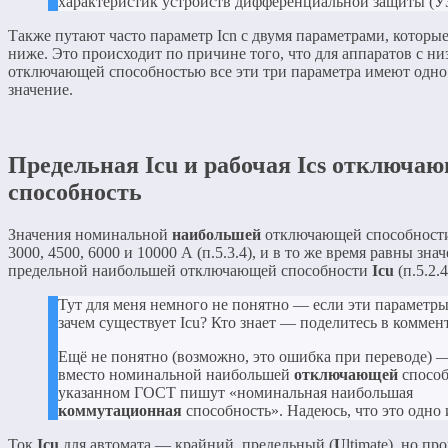
характеристик устройств дифференциальной защиты (У
Также путают часто параметр Icn с двумя параметрами, которые
ниже. Это происходит по причине того, что для аппаратов с ни
отключающей способностью все эти три параметра имеют одно
значение.
Предельная Icu и рабочая Ics отключа
способность
Значения номинальной
наибольшей
отключающей способнос
3000, 4500, 6000 и 10000 А (п.5.3.4), и в то же время равны зна
предельной наибольшей отключающей способности
Icu
(п.5.2.4
Тут для меня немного не понятно — если эти параметры
зачем существует Icu? Кто знает — поделитесь в коммен
Ещё не понятно (возможно, это ошибка при переводе) 
вместо номинальной наибольшей
отключающей
способ
указанном ГОСТ пишут «номинальная наибольшая
коммутационная
способность». Надеюсь, что это одно 
Ток
Icu
для автомата — крайний, предельный (
U
ltimate), но п