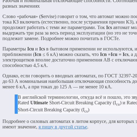
Рабочая и номинальная отключающие способности. Соотношен
разных значениях
Слово «рабочая» (
S
ervise) говорит о том, что автомат можно по
тока КЗ включить (естественно, после устранения причин КЗ), 
продолжит работать с теми же параметрами. Ток
Ics
автомат мо
выдержать три раза за весь период эксплуатации (но это не точн
подлежит замене. Подробнее можно почитать в ГОСТе.
Параметры
Icu
и
Ics
в бытовом применении не используются, и
приближении (
Icn
≤ 6 кА) можно сказать, что
Icn =Icu = Ics
, а
электрощитков вполне достаточно применения АВ с отключа
способностью 4,5 кА.
Однако, если говорить о вводных автоматах, по ГОСТ 32397-20
до 63 А номинальная наибольшая отключающая способность до
менее 6 кА, а при токах до 125 А — не менее 10 кА.
В английской терминологии, откуда всё и пошло, это зв
Rated
Ultimate
Short-Circuit Breaking Capacity (I
) и Rate
cu
Short-Circuit Breaking Capacity (I
)
cs
Подробнее о силовых автоматах в литом корпусе, для которых 
имеют значение,
я пишу в другой статье
.