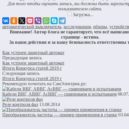
Для того чтобы оценить запись, вы должны быть зарегис
пользователем сайта.
Загрузка...
автоматический выключатель
,
исследования
,
обзоры
,
устройст
Внимание! Автор блога не гарантирует, что всё написанн
странице - истина.
За ваши действия и за вашу безопасность ответственны 
Как устроен защитный автомат
Предыдущая запись
Как устроен защитный автомат
Итоги Конкурса статей 2019 г
Следующая запись
Итоги Конкурса статей 2019 г
Рекомендую почитать на СамЭлектрик.ру:
Кабели ВВГ, АВВГ, АсВВГ — сравниваем и испытываем
08.07
Реле контроля фаз
13.08.2014
Преобразователь частоты — пример применения в станке
03.04