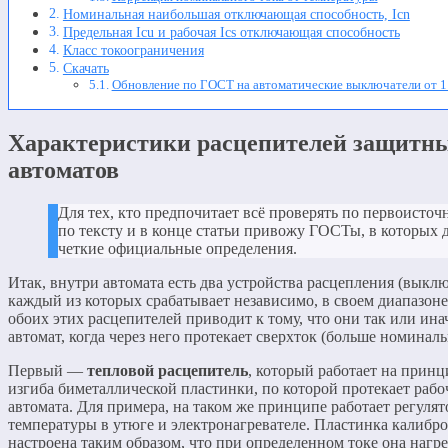
Номинальная наибольшая отключающая способность, Icn
Предельная Icu и рабочая Ics отключающая способность
Класс токоограничения
Скачать
Обновление по ГОСТ на автоматические выключатели от 1 
Характеристики расцепителей защитн
автоматов
Для тех, кто предпочитает всё проверять по первоисточ
по тексту и в конце статьи привожу ГОСТы, в которых 
четкие официальные определения.
Итак, внутри автомата есть два устройства расцепления (выклю
каждый из которых срабатывает независимо, в своем диапазоне
обоих этих расцепителей приводит к тому, что они так или ин
автомат, когда через него протекает сверхток (больше номиналь
Первый —
тепловой расцепитель
, который работает на принц
изгиба биметаллической пластинки, по которой протекает рабо
автомата. Для примера, на таком же принципе работает регулят
температуры в утюге и электронагревателе. Пластинка калибро
настроена таким образом, что при определенном токе она нагре