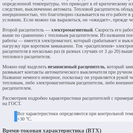
определенной температуры, что приводит к её критическому из
следствие, выключению автомата. Тепловой расцепитель облад
инерционностью, что благотворно сказывается на его работе в
условиях. Если можно так выразиться, он «ожидает», прежде че
Второй расцепитель —
электромагнитный
. Скорость его рабо
выше по сравнению с тепловым расцепителем. Из названия по
работы — имеется электромагнит, который срабатывает и вык
нагрузку при коротком замыкании. Ток «расцепления» электр
расцепителя в несколько раз (в разных случаях от 3 до 20) выше
теплового расцепителя.
Можно ещё выделить
независимый расцепитель
, который за
размыкает контакты автоматического выключателя при ручном 
Название немного неверное, поскольку он управляется рукой ч
тепловым, либо электромагнитным расцепителм, либо внешни
расцепителем.
Рассмотрим подробно характеристики расцепителей с примера
на ГОСТ.
Все характеристики определяются при контрольной тем
+30 °С.
Время-токовая характеристика (ВТХ)