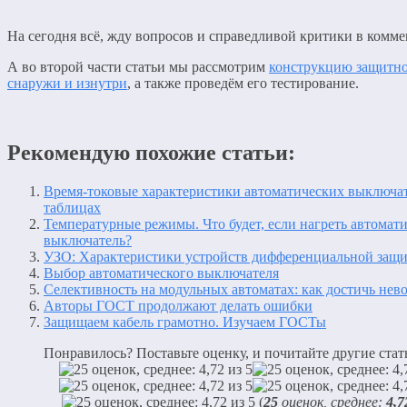
На сегодня всё, жду вопросов и справедливой критики в комме
А во второй части статьи мы рассмотрим
конструкцию защитно
снаружи и изнутри
, а также проведём его тестирование.
Рекомендую похожие статьи:
Время-токовые характеристики автоматических выключат
таблицах
Температурные режимы. Что будет, если нагреть автомат
выключатель?
УЗО: Характеристики устройств дифференциальной защ
Выбор автоматического выключателя
Селективность на модульных автоматах: как достичь нев
Авторы ГОСТ продолжают делать ошибки
Защищаем кабель грамотно. Изучаем ГОСТы
Понравилось? Поставьте оценку, и почитайте другие стат
(
25
оценок, среднее:
4,7