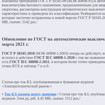
изложены требования ГОСТ Р 50345-99 (МЭК 60898-95) к авт
выключателям бытового назначения, предназначенным для защ
сверхтока, рассмотрена конструкция автоматических выключат
характеристики и приведена их классификация. Разбираются о
которые частично исправлены в новой версии ГОСТ Р 50345-201
MB, скачан: 3142 раз./
Обновление по ГОСТ на автоматические выключа
марта 2021 г.
ГОСТ Р 50345-2010
(МЭК 60898-1:2003) теперь не действует, 
вступил в действие
ГОСТ IEC 60898-1-2020
с тем же название
есть
ГОСТ IEC 60898-2-2011
, в котором более точно приведе
точки ВТХ в таблице 7 и п.9.
Cтатья про ток КЗ, опубликованная в бумажном журнале
«Электротехнический рынок»:
•
Ток КЗ: размер имеет значение
/ Статья про ток КЗ, опублик
журнале Элек.ру, pdf, 4.45 MB, скачан: 1512 раз./