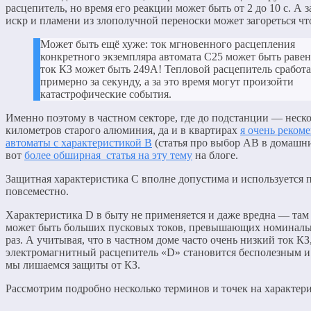
расцепитель, но время его реакции может быть от 2 до 10 с. А з
искр и пламени из злополучной переноски может загореться чт
Может быть ещё хуже: ток мгновенного расцепления
конкретного экземпляра автомата С25 может быть равен
ток КЗ может быть 249А! Тепловой расцепитель сработа
примерно за секунду, а за это время могут произойти
катастрофические события.
Именно поэтому в частном секторе, где до подстанции — неск
километров старого алюминия, да и в квартирах
я очень реком
автоматы с характеристикой В
(статья про выбор АВ в домашн
вот
более обширная статья на эту тему
на блоге.
Защитная характеристика С вполне допустима и используется 
повсеместно.
Характеристика D в быту не применяется и даже вредна — там 
может быть больших пусковых токов, превышающих номинал
раз. А учитывая, что в частном доме часто очень низкий ток КЗ
электромагнитный расцепитель «D» становится бесполезным 
мы лишаемся защиты от КЗ.
Рассмотрим подробно несколько терминов и точек на характери