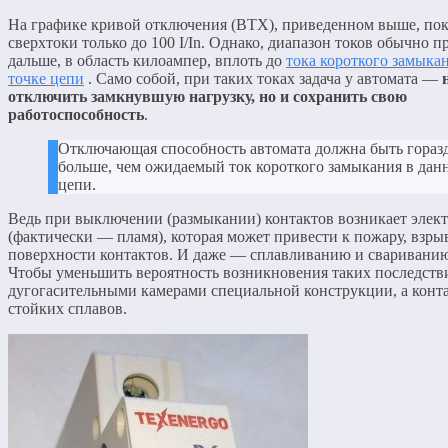
На графике кривой отключения (ВТХ), приведенном выше, по
сверхтоки только до 100 I/In. Однако, диапазон токов обычно п
дальше, в область килоампер, вплоть до
тока короткого замыка
точке цепи
. Само собой, при таких токах задача у автомата —
отключить замкнувшую нагрузку, но и сохранить свою
работоспособность
.
Отключающая способность автомата должна быть гораз
больше, чем ожидаемый ток короткого замыкания в дан
цепи.
Ведь при выключении (размыкании) контактов возникает элект
(фактически — пламя), которая может привести к пожару, взры
поверхности контактов. И даже — сплавливанию и свариванию
Чтобы уменьшить вероятность возникновения таких последстви
дугогасительными камерами специальной конструкции, а конт
стойких сплавов.