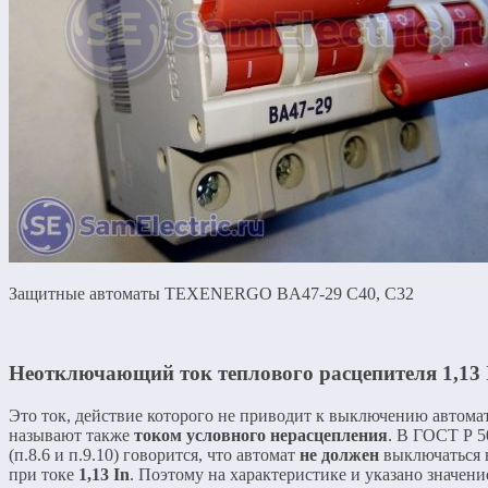
Защитные автоматы TEXENERGO BA47-29 С40, С32
Неотключающий ток теплового расцепителя
1,13 
Это ток, действие которого не приводит к выключению автомат
называют также
током условного нерасцепления
. В ГОСТ Р 5
(п.8.6 и п.9.10) говорится, что автомат
не должен
выключаться в
при токе
1,13 In
. Поэтому на характеристике и указано значение