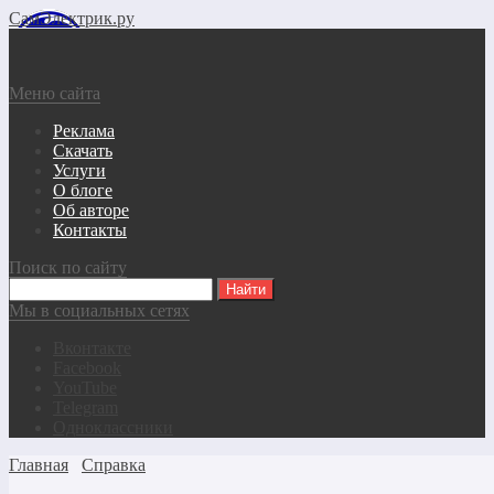
СамЭлектрик.ру
Меню сайта
Реклама
Скачать
Услуги
О блоге
Об авторе
Контакты
Поиск по сайту
Мы в социальных сетях
Вконтакте
Facebook
YouTube
Telegram
Одноклассники
Главная
Справка