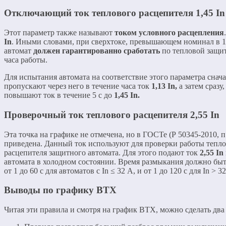
Отключающий ток теплового расцепителя
1,45 In
Этот параметр также называют
током условного расцепления
In
. Иными словами, при сверхтоке, превышающем номинал в 1,
автомат
должен гарантированно сработать
по тепловой защит
часа работы.
Для испытания автомата на соответствие этого параметра снач
пропускают через него в течение часа ток
1,13 In,
а затем сразу
повышают ток в течение 5 с до
1,45 In.
Проверочный ток теплового расцепителя
2,55 In
Эта точка на графике не отмечена, но в ГОСТе (Р 50345-2010, п.
приведена. Данный ток используют для проверки работы тепл
расцепителя защитного автомата. Для этого подают ток
2,55 In
автомата в холодном состоянии. Время размыкания должно быт
от 1 до 60 с для автоматов с In ≤ 32 А, и от 1 до 120 с для In > 3
Выводы по графику ВТХ
Читая эти правила и смотря на график ВТХ, можно сделать два