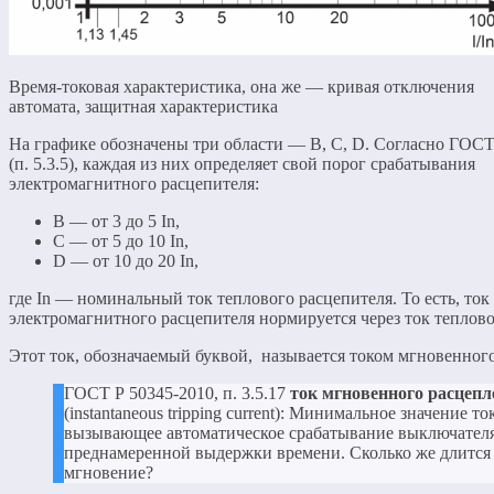
Время-токовая характеристика, она же — кривая отключения
автомата, защитная характеристика
На графике обозначены три области — B, C, D. Согласно ГОСТ
(п. 5.3.5), каждая из них определяет свой порог срабатывания
электромагнитного расцепителя:
B — от 3 до 5 In,
C — от 5 до 10 In,
D — от 10 до 20 In,
где In — номинальный ток теплового расцепителя. То есть, ток
электромагнитного расцепителя нормируется через ток теплово
Этот ток, обозначаемый буквой, называется током мгновенног
ГОСТ Р 50345-2010, п. 3.5.17
ток мгновенного расцепл
(instantaneous tripping current): Минимальное значение то
вызывающее автоматическое срабатывание выключателя
преднамеренной выдержки времени. Сколько же длится
мгновение?