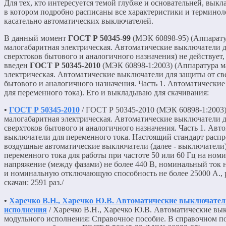
Для тех, кто интересуется темой глубже и основательней, вык
в котором подробно расписаны все характеристики и терминол
касательно автоматических выключателей.
В данный момент
ГОСТ Р 50345-99
(МЭК 60898-95) (Аппарат
малогабаритная электрическая. Автоматические выключатели д
сверхтоков бытового и аналогичного назначения) не действует,
введен
ГОСТ Р 50345-2010
(МЭК 60898-1:2003) (Аппаратура м
электрическая. Автоматические выключатели для защиты от св
бытового и аналогичного назначения. Часть 1. Автоматически
для переменного тока). Его и выкладываю для скачивания:
•
ГОСТ Р 50345-2010
/ ГОСТ Р 50345-2010 (МЭК 60898-1:2003
малогабаритная электрическая. Автоматические выключатели д
сверхтоков бытового и аналогичного назначения. Часть 1. Авт
выключатели для переменного тока. Настоящий стандарт распр
воздушные автоматические выключатели (далее - выключатели)
переменного тока для работы при частоте 50 или 60 Гц на ном
напряжение (между фазами) не более 440 В, номинальный ток н
и номинальную отключающую способность не более 25000 А., p
скачан: 2591 раз./
•
Харечко В.Н., Харечко Ю.В. Автоматические выключател
исполнения
/ Харечко В.Н., Харечко Ю.В. Автоматические вы
модульного исполнения: Справочное пособие. В справочном п