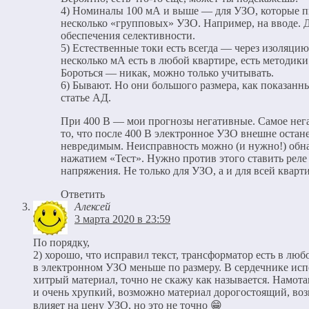
4) Номиналы 100 мА и выше — для УЗО, которые 
несколько «групповых» УЗО. Например, на вводе. 
обеспечения селективности.
5) Естественные токи есть всегда — через изоляцию
несколько мА есть в любой квартире, есть методики
Бороться — никак, можно только учитывать.
6) Бывают. Но они большого размера, как показанн
статье АД.
При 400 В — мои прогнозы негативные. Самое нег
то, что после 400 В электронное УЗО внешне остан
невредимым. Неисправность можно (и нужно!) обн
нажатием «Тест». Нужно против этого ставить реле
напряжения. Не только для УЗО, а и для всей кварт
Ответить
Алексей
3 марта 2020 в 23:59
По порядку,
2) хорошо, что исправил текст, трансформатор есть в люб
в электронном УЗО меньше по размеру. В сердечнике исп
хитрый материал, точно не скажу как называется. Намота
и очень хрупкий, возможно материал дорогостоящий, во
влияет на цену УЗО, но это не точно 😁