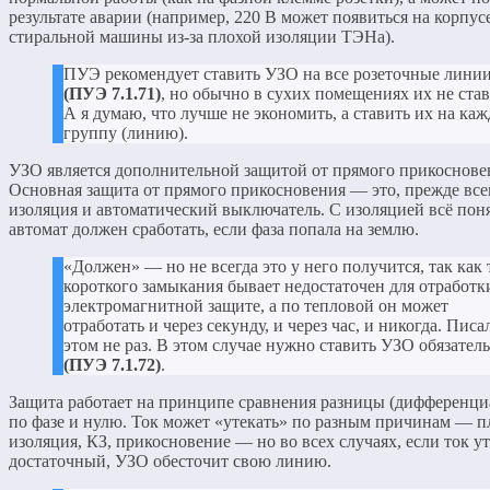
результате аварии (например, 220 В может появиться на корпус
стиральной машины из-за плохой изоляции ТЭНа).
ПУЭ рекомендует ставить УЗО на все розеточные лини
(ПУЭ 7.1.71)
, но обычно в сухих помещениях их не став
А я думаю, что лучше не экономить, а ставить их на ка
группу (линию).
УЗО является дополнительной защитой от прямого прикоснове
Основная защита от прямого прикосновения — это, прежде все
изоляция и автоматический выключатель. С изоляцией всё поня
автомат должен сработать, если фаза попала на землю.
«Должен» — но не всегда это у него получится, так как 
короткого замыкания бывает недостаточен для отработк
электромагнитной защите, а по тепловой он может
отработать и через секунду, и через час, и никогда. Писа
этом не раз. В этом случае нужно ставить УЗО обязател
(ПУЭ 7.1.72)
.
Защита работает на принципе сравнения разницы (дифференциа
по фазе и нулю. Ток может «утекать» по разным причинам — п
изоляция, КЗ, прикосновение — но во всех случаях, если ток у
достаточный, УЗО обесточит свою линию.