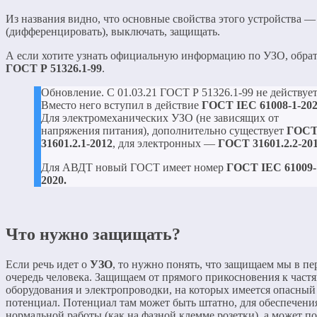
Из названия видно, что основные свойства этого устройства —
(дифференцировать), выключать, защищать.
А если хотите узнать официальную информацию по УЗО, обрат
ГОСТ Р 51326.1-99
.
Обновление. С 01.03.21 ГОСТ Р 51326.1-99 не действует
Вместо него вступил в действие
ГОСТ IEC 61008-1-20
Для электромеханических УЗО (не зависящих от
напряжения питания), дополнительно существует
ГОС
31601.2.1-2012
, для электронных —
ГОСТ 31601.2.2-20
Для АВДТ новый ГОСТ имеет номер
ГОСТ IEC 61009-
2020.
Что нужно защищать?
Если речь идет о
УЗО
, то нужно понять, что защищаем мы в п
очередь человека. Защищаем от прямого прикосновения к част
оборудования и электропроводки, на которых имеется опасный
потенциал. Потенциал там может быть штатно, для обеспечени
нормальной работы (как на фазной клемме розетки), а может по