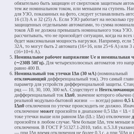
обязательно быть защищен от сверхтоков защитным авто
тем же номинальном током, или меньшим на ступень. На
для УЗО, показанных на фото, следует устанавливать авт
16 (13) А и 32 (25) А. Если УЗО работает на несколько гр
защищенных отдельными автоматами, то сумма номинал
токов АВ не должна превышать номинального тока УЗО. 
рассчитывать, что не произойдет ситуации, когда на всех
будет максимальная мощность нагрузки. Например, если
32А, то могут быть 2 автомата (16+16, или 25+6 А) или 3
(16+10+6 А).
Номинальное рабочее напряжение Ue и номинальная ч
(∼230В 50Гц).
Для четырехполюсных автоматов это нап
равно 400 В.
Номинальный ток утечки IΔn (30 мА)
(номинальный
отключающий
дифференциальный ток). Это самый глав
параметр для устройств дифференциальной защиты. Ста
ряд — 10, 30, 100, 300 мА. Существует и
Неотключающи
дифференциальный ток
IΔn0
, значение которого обычно 
реальной модульно-бытовой жизни — всегда) равно
0,5 
IΔn0
отключения по утечке происходить не должно. Инач
отключение
может
произойти в диапазоне 0,5 IΔn < IΔ < 
токе утечки выше или равном IΔn (IΔ ≥ IΔn) отключение
произойти в любом случае. Чем больше IΔn, тем меньше 
отключения. В ГОСТ Р 51327.1-2010, табл. п.5.3.8 указан
— при IΔn время отключения не более 0,3 с, а при 5IΔn и