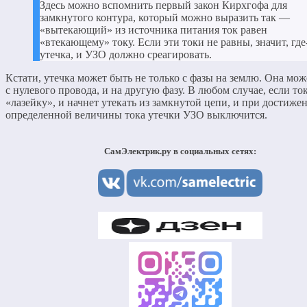
Здесь можно вспомнить первый закон Кирхгофа для
замкнутого контура, который можно выразить так —
«вытекающий» из источника питания ток равен
«втекающему» току. Если эти токи не равны, значит, где
утечка, и УЗО должно среагировать.
Кстати, утечка может быть не только с фазы на землю. Она мож
с нулевого провода, и на другую фазу. В любом случае, если то
«лазейку», и начнет утекать из замкнутой цепи, и при достиже
определенной величины тока утечки УЗО выключится.
СамЭлектрик.ру в социальных сетях: