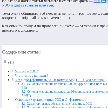
Во второй части статьи читайте и смотрите фото —
как уст
УЗО и дифавтоматы изнутри
.
Тема очень обширная, всё вместить не получится, поэтому, если
вопросы — обращайтесь в комментариях.
Как обычно, пойдем по проверенной схеме — от теории к практ
простого к сложному.
Содержание статьи:
Что такое УЗО?
Что нужно защищать?
УЗО, дифференциальный автомат и АВДТ — в чем разница?
Основные внешние признаки УЗО (дифференциального вык
ВД):
Основные внешние признаки дифференциальных автоматов
АВДТ):
Основные характеристики УЗО и Дифавтоматов
Характеристики, обозначенные на корпусе УЗО
Характеристики, обозначенные на корпусе диф.автомата А