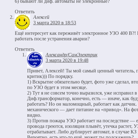
6) бывают ли диф. автоматы не элекронные?
Ответить
Алексей
3 марта 2020 в 18:53
Ещё интересует как переживёт электронное УЗО 400 В?! 
работать после устранения аварии?
Ответить
Александр/СамЭлектрик
3 марта 2020 в 19:48
Привет, Алексей! Ты мой самый ценный читатель, 
критик))) По порядку.
1) Вскрытие обязательно будет, фото уже сделал, вто
по УЗО будет в этом месяце.
2) Тут я не совсем точно выразился, уже исправил в 
Диф.трансформатор, конечно, есть — иначе, как буд
работать? Но он маломощный, работает как датчик.
механического — дает питание на «привод». На фот
видно.
3) Против пожара УЗО работает на последствие — 
провода греются, изоляция плывёт, утечка растет, 
отрабатывает. Либо дублирует автомат, в случае КЗ
Вероятно, есть что-то ещё, может ты подскажешь?