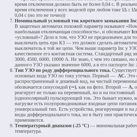
время отключения должно быть не более 0,04 с. В реальн
время отключения у всех моделей при любом токе IΔ ≥ I
0,04 с (но это не точно))
Номинальный условный ток короткого замыкания Inc 
В защитных автоматах похожий параметр называют «Но
наибольшая отключающая способность», и обозначают
Ic
«условный»? Дело в том, что УЗО не предназначен для то
выключать цепь при КЗ — это должен сделать автоматич
выключатель в той же цепи. Чем выше параметр Inc у УЗО
качественнее его контактная система. Стандартный ряд 
3000, 4500, 6000, 10000 А. Не знаю, с чем это связано, но
данного УЗО указано значение 6000, а в его паспорте Inc
Тип УЗО по роду дифференциального тока.
Существует
основных вида УЗО по току утечки. Первый —
АС.
Это 
распространенный и дешевый вид, на чистый переменный
обозначается синусоидой
(∼)
, как на фото. Второй —
А,
реагирует не только на переменный, но и на постоянный
(однополярный) пульсирующий ток. Это бывает нужно, к
нагрузке есть полупроводниковые входные цепи питания.
универсальный тип. Есть устройства, реагирующие и на 
виды дифференциального тока, но в быту они практическ
применяются.
Температурный диапазон (-25 °С)
— минимальная рабоч
температура.