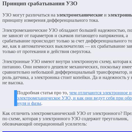
Принцип срабатывания УЗО
УЗО могут различаться на
электромеханические
и
электронн
принципу измерения дифференциального тока.
Электромеханические УЗО обладают большей надежностью, по
не зависят от параметров и скачков питающего напряжения, а
срабатывание происходит только за счет дифференциального то
же, как в автоматических выключателях — их срабатывание за
только от протекания и действия сверхтока.
Электронные УЗО имеют внутри электронную схему, которая к
питанию. Они немного дешевле механических, поскольку имее
сравнительно небольшой дифференциальный трансформатор, 
роль датчика, а электроника стоит копейки. Да и надежность у
не высока.
Подробная статья про то,
чем отличаются электронное и
электромеханическое УЗО, и как они ведут себя при об
нуля и фазы
.
Как отличить электромеханический УЗО от электронного? Пре
по схеме, которая у электронного УЗО содержит треугольник,
обозначающий операционный усилитель: