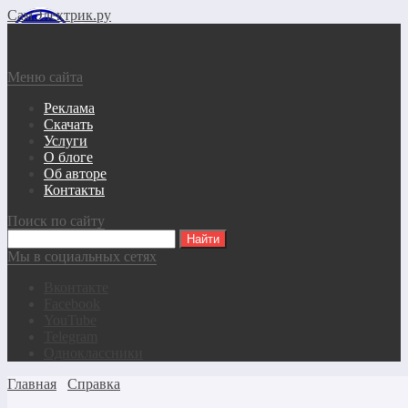
СамЭлектрик.ру
Меню сайта
Реклама
Скачать
Услуги
О блоге
Об авторе
Контакты
Поиск по сайту
Мы в социальных сетях
Вконтакте
Facebook
YouTube
Telegram
Одноклассники
Главная
Справка