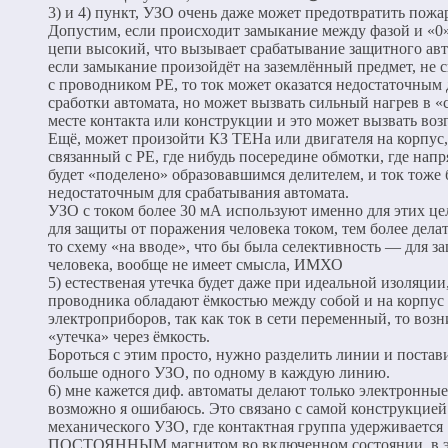
3) и 4) пункт, УЗО очень даже может предотвратить пожа
Допустим, если происходит замыкание между фазой и «0»,
цепи высокий, что вызывает срабатывание защитного авт
если замыкание произойдёт на заземлённый предмет, не 
с проводником PE, то ток может оказатся недостаточным 
сработки автомата, но может вызвать сильный нагрев в «
месте контакта или конструкции и это может вызвать воз
Ещё, может произойти КЗ ТЕНа или двигателя на корпус,
связанный с PE, где нибудь посередине обмотки, где нап
будет «поделено» образовавшимся делителем, и ток тоже 
недостаточным для срабатывания автомата.
УЗО с током более 30 мА используют именно для этих цел
для защиты от поражения человека током, тем более дела
то схему «на вводе», что бы была селективность — для з
человека, вообще не имеет смысла, ИМХО
5) естественая утечка будет даже при идеальной изоляции,
проводника обладают ёмкостью между собой и на корпус
электроприборов, так как ток в сети переменный, то возн
«утечка» через ёмкость.
Бороться с этим просто, нужно разделить линии и постав
больше одного УЗО, по одному в каждую линию.
6) мне кажется диф. автоматы делают только электронные
возможно я ошибаюсь. Это связано с самой конструкцией
механического УЗО, где контактная группа удерживается
ПОСТОЯННЫМ магнитом во включенном состоянии, в 