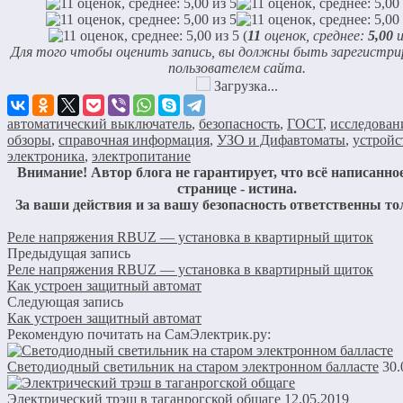
(
11
оценок, среднее:
5,00
и
Для того чтобы оценить запись, вы должны быть зарегистр
пользователем сайта.
Загрузка...
автоматический выключатель
,
безопасность
,
ГОСТ
,
исследован
обзоры
,
справочная информация
,
УЗО и Дифавтоматы
,
устройс
электроника
,
электропитание
Внимание! Автор блога не гарантирует, что всё написанное
странице - истина.
За ваши действия и за вашу безопасность ответственны то
Реле напряжения RBUZ — установка в квартирный щиток
Предыдущая запись
Реле напряжения RBUZ — установка в квартирный щиток
Как устроен защитный автомат
Следующая запись
Как устроен защитный автомат
Рекомендую почитать на СамЭлектрик.ру:
Светодиодный светильник на старом электронном балласте
30.
Электрический трэш в таганрогской общаге
12.05.2019