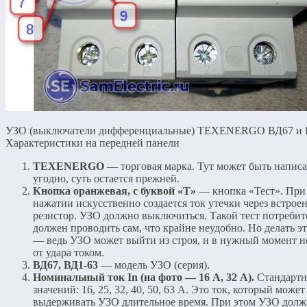
УЗО (выключатели дифференциальные) TEXENERGO ВД67 и 
Характеристики на передней панели
TEXENERGO
— торговая марка. Тут может быть написа
угодно, суть остается прежней.
Кнопка оранжевая, с буквой «Т»
— кнопка «Тест». При
нажатии искусственно создается ток утечки через встро
резистор. УЗО должно выключиться. Такой тест потребит
должен проводить сам, что крайне неудобно. Но делать э
— ведь УЗО может выйти из строя, и в нужный момент н
от удара током.
ВД67, ВД1-63
— модель УЗО (серия).
Номинальный ток In (на фото — 16 А, 32 А).
Стандартн
значений: 16, 25, 32, 40, 50, 63 А. Это ток, который может
выдерживать УЗО длительное время. При этом УЗО долж