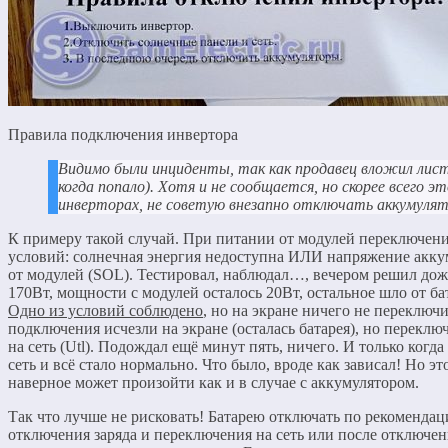
Правила подключения инвертора
Видимо были инциденты, так как продавец вложил лис
когда попало). Хотя и не сообщается, но скорее всего 
инверторах, не советую внезапно отключать аккумулят
К примеру такой случай. При питании от модулей переключен
условий: солнечная энергия недоступна ИЛИ напряжение акку
от модулей (SOL). Тестировал, наблюдал…, вечером решил дожд
170Вт, мощности с модулей осталось 20Вт, остальное шло от б
Одно из условий соблюдено
, но на экране ничего не переключи
подключения исчезли на экране (осталась батарея), но переклю
на сеть (Utl). Подождал ещё минут пять, ничего. И только когд
сеть и всё стало нормально. Что было, вроде как зависал! Но э
наверное может произойти как и в случае с аккумулятором.
Так что лучше не рисковать! Батарею отключать по рекомендац
отключения заряда и переключения на сеть или после отключе