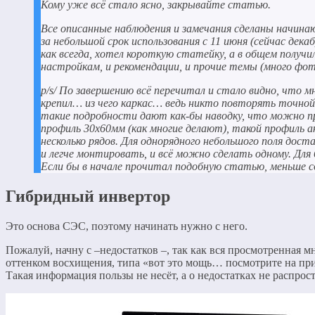
Кому уже всё стало ясно, закрывайте статью
.
Все описанные наблюдения и замечания сделаны начи
за небольшой срок использования с 11 июня (сейчас дек
как всегда, хотел короткую статейку, а в общем получи
настройкам, и рекомендации, и прочие темы (много фот
p
/
s
/ По завершению всё перечитал и стало видно, что мн
крепил… из чего каркас… ведь никто повторять точной
такие подробности дают как-бы наводку, что можно п
профиль 30х60мм (как многие делают), такой профиль а
несколько рядов. Для однорядного небольшого поля дост
и легче монтировать, и всё можно сделать одному. Для 
Если бы в начале прочитал подобную статью, меньше с
Гибридный инвертор
Это основа СЭС, поэтому начинать нужно с него.
Пожалуй, начну с –недостатков –, так как вся просмотренная
оттенком восхищения, типа «вот это мощь… посмотрите на при
Такая информация пользы не несёт, а о недостатках не распрос