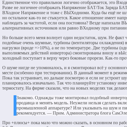
Единственное что правильнои логично отображается, это Вхо
Разве не логичнее отображать Напряжение БАТ/Ток Заряда БАТ
ВХодное Напряжение и тоже с ВЫХодними. Куда бы ещё не шло
но остальное как-то не стыкуется. Какое отношение имеет на
наблюдать за частотой, если она постоянна? Везде напихали В
альтернативных источников или равно ВХодному при питании о
Но больше всего меня волнует один недостаток, шум. Не факт 
подобные очень шумные, турбины (вентиляторы охлаждения) 
нагрузки (вроде =>10%), а не по температуре. Две турбины (од
выполняемых действий инвертора) смонтированы внизу и вЫсасы
холодный поступает в верху через боковые прорези. Как-то пр
О шуме нигде не упоминалось, и я смонтировал всё у основног
месте (особенно при тестировании). В данный момент в режим
Пока так устраивает, но дальше посмотрю и если не устроит шу
планировалось изначально. Так что планируйте установку инве
термостату. На фирме сказали, что на новых моделях так делаю
Знакомо. Однажды тоже монтировал подобный инвертор,
продавца и менять модель. Неужели нельзя сделать вклю
промышленной аппаратуре? Или указывать на шум и пис
рекомендуется. — Прим. Администратора блога СамЭле
Про +плюсы+ пока мало что можно сказать, в основном по рабо