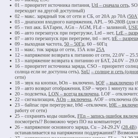
01 – приоритет источника питания,
UtI
– сначала сеть,
SOL
переходит на другой доступный)
02 – макс. зарядный ток от сети и СБ, от 20А до 70А
(50А
03 – диапазон входного напряжения, APL – 90-280В (для 
05 – тип акк. БАТареи, AGn – AGM, FLd – заливной,
USE
06 – авто перезапуск при перегрузке, Lrd – нет,
LrE
– раз
07 – авто перезапуск при перегреве, trd – нет,
trE
– разреш
09 – выходная частота,
50 – 50Гц
, 60 – 60Гц
11 – макс. ток заряда от сети, 15А или
25А
12 – напряжение возврата к питанию от сети, 22.0V – 25
13 – напряжение возврата к питанию от БАТ, 24.0V – 29
16 – приоритет источника заряда, CSO – приоритет солнце
солнца если не доступна сеть),
SnU
– солнце и сеть (одн
сети)
18 – звук на кнопки, bOn – включено,
bOF
– выключено
(
19 – авто возврат отображения, ESP – через 1 минуту на
20 – подсветка,
LON
– всегда включена
, LOF – отключитс
22 – сигнализация,
AOn
– включена
, AOF – отключена (б
23 – байпас при перегрузке, b9d –отключен,
b
9
E
– включе
работу от сети)
25 – сохранять коды ошибок,
FEn
– запись ошибок включ
посмотреть!? Возможно через ПО на компьютере)
26 – напряжение основного заряда, Cu – 24-29.2V
(28.4В
)
останавливается на напряжении поддержания!? Возможно 