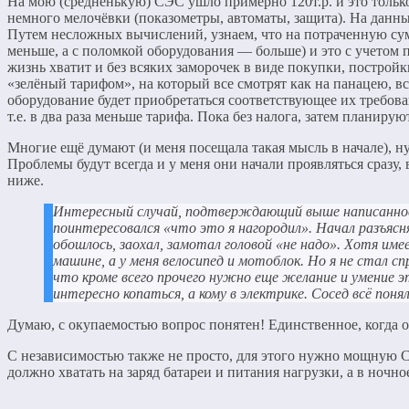
На мою (средненькую) СЭС ушло примерно 120т.р. и это тольк
немного мелочёвки (показометры, автоматы, защита). На данны
Путем несложных вычислений, узнаем, что на потраченную сум
меньше, а с поломкой оборудования — больше) и это с учетом 
жизнь хватит и без всяких заморочек в виде покупки, постро
«зелёный тарифом», на который все смотрят как на панацею, вс
оборудование будет приобретаться соответствующее их требован
т.е. в два раза меньше тарифа. Пока без налога, затем планирую
Многие ещё думают (и меня посещала такая мысль в начале), ну
Проблемы будут всегда и у меня они начали проявляться сразу
ниже.
Интересный случай, подтверждающий выше написанное. С
поинтересовался «что это я нагородил». Начал разъясня
обошлось, заохал, замотал головой «не надо». Хотя им
машине, а у меня велосипед и мотоблок. Но я не стал с
что кроме всего прочего нужно еще желание и умение э
интересно копаться, а кому в электрике. Сосед всё понял
Думаю, с окупаемостью вопрос понятен! Единственное, когда о
С независимостью также не просто, для этого нужно мощную СЭ
должно хватать на заряд батареи и питания нагрузки, а в ночно