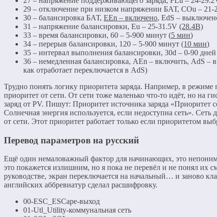
27 – напряжение поддерживающего заряда, FLu – 24-29.
29 – отключение при низком напряжении БАТ, COu – 21
30 – балансировка БАТ,
EEn
– включено
, EdS – выключен
31 – напряжение балансировки, Eu – 25-31.5V
(28.4В)
33 – время балансировки, 60 – 5-900 минут (
5 мин
)
34 – перерыв балансировки, 120 – 5-900 минут
(10 мин
)
35 – интервал выполнения балансировки, 30d – 0-90 дней 
36 – немедленная балансировка, AEn – включить, AdS – в
как отработает переключается в AdS)
Трудно понять логику приоритета заряда. Например, в режиме пи
приоритет от сети. От сети тоже маленько что-то идёт, но на г
заряд от PV. Пишут: Приоритет источника заряда «Приоритет се
Солнечная энергия используется, если недоступна сеть». Сеть 
от сети. Этот приоритет работает только если приоритетом выб
Перевод параметров на русский
Ещё один немаловажный фактор для начинающих, это непонима
это покажется излишним, но я пока не перевёл и не понял их с
руководстве, экран переключается на начальный… и заново кл
английских аббревиатур сделал расшифровку.
00-ESC_ESCape-выход
01-Utl_Utility-коммунальная сеть