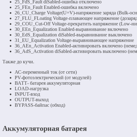
25_FdS_Fault diSabled-ошибка отключено
25_FEn_Fault Enabled-ошибка включено
26_CU_Charge Voltage(U=V)-напряжение заряда (Bulk-ос
27_FLU_FLoating Voltage-плавающее напряжение (дозаря
29_COU_Cut-Off Voltage-прекратить напряжение (Low-ни
30_EEn_Equalization Enabled-выравнивание включено
30_EdS_Equalization diSabled-выравнивание выключено
31_EU_Equalization Voltage-выравнивающее напряжение
36_AEn_Activation Enabled-активировать включено (нем
36_AdS_Activation diSabled-активировать выключено (не
Также до кучи.
АС-переменный ток (от сети)
PV-фотоэлектрический (от модулей)
ВАТТ- батарея аккумуляторная
LOAD-нагрузка
INPUT-вход
OUTPUT-выход
BYPASS-байпас (обход)
Аккумуляторная батарея