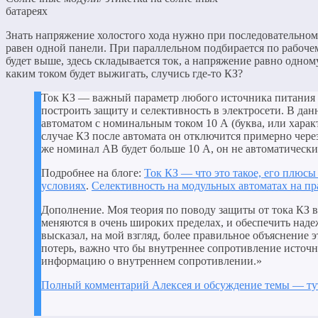
батареях
Знать напряжение холостого хода нужно при последовательном
равен одной панели. При параллельном подбирается по рабоче
будет выше, здесь складывается ток, а напряжение равно одно
каким током будет выжигать, случись где-то КЗ?
Ток КЗ — важный параметр любого источника питания (о
построить защиту и селективность в электросети. В да
автоматом с номинальным током 10 А (буква, или характ
случае КЗ после автомата он отключится примерно через 
же номинал АВ будет больше 10 А, он не автоматически
Подробнее на блоге:
Ток КЗ — что это такое, его плюс
условиях
.
Селективность на модульных автоматах на пр
Дополнение. Моя теория по поводу защиты от тока КЗ в
меняются в очень широких пределах, и обеспечить наде
высказал, на мой взгляд, более правильное объяснение 
потерь, важно что бы внутреннее сопротивление источн
информацию о внутреннем сопротивлении.»
Полный комментарий Алексея и обсуждение темы — ту