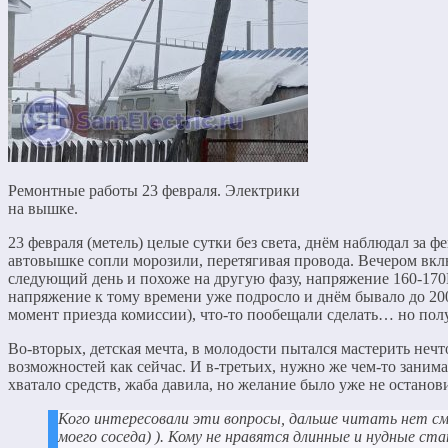
Ремонтные работы 23 февраля. Электрики
на вышке.
23 февраля (метель) целые сутки без света, днём наблюдал за 
автовышке сопли морозили, перетягивая провода. Вечером вк
следующий день и похоже на другую фазу, напряжение 160-170В
напряжение к тому времени уже подросло и днём бывало до 200
момент приезда комиссии), что-то пообещали сделать… но полу
Во-вторых, детская мечта, в молодости пытался мастерить нечто
возможностей как сейчас. И в-третьих, нужно же чем-то занима
хватало средств, жаба давила, но желание было уже не останови
Кого интересовали эти вопросы, дальше читать нет см
моего соседа)
). Кому не нравятся длинные и нудные ст