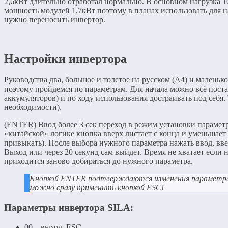
2,6кВт длительно отработал нормально. В основном нагрузка 10
мощность модулей 1,7кВт поэтому в планах использовать для н
нужно переносить инвертор.
Настройки инвертора
Руководства два, большое и толстое на русском (А4) и маленько
поэтому пройдемся по параметрам. Для начала можно всё пост
аккумуляторов) и по ходу использования достраивать под себя.
необходимости).
(ENTER) Ввод более 3 сек переход в режим установки параме
«китайской» логике кнопка вверх листает с конца и уменьшает 
привыкать). После выбора нужного параметра нажать ввод, вве
Выход или через 20 секунд сам выйдет. Время не хватает если н
приходится заново добираться до нужного параметра.
Кнопкой
ENTER
подтверждаются изменения параметра
можно сразу применить кнопкой
ESC
!
Параметры инвертора SILA:
00 – выход, ESC