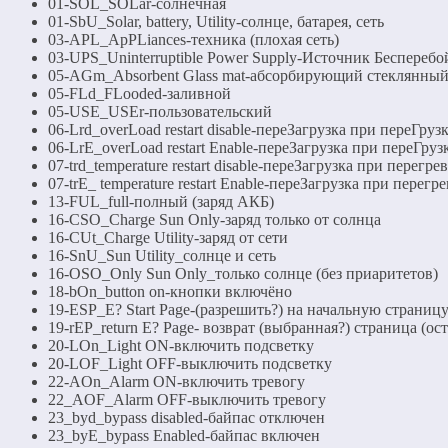
01-SOL_SOLar-солнечная
01-SbU_Solar, battery, Utility-солнце, батарея, сеть
03-APL_ApPLiances-техника (плохая сеть)
03-UPS_Uninterruptible Power Supply-Источник Бесперебо
05-AGm_Absorbent Glass mat-абсорбирующий стеклянный
05-FLd_FLooded-заливной
05-USE_USEr-пользовательский
06-Lrd_overLoad restart disable-переЗагрузка при переГруз
06-LrЕ_overLoad restart Enable-переЗагрузка при переГруз
07-trd_temperature restart disable-переЗагрузка при перегр
07-trE_ temperature restart Enable-переЗагрузка при перегр
13-FUL_full-полный (заряд АКБ)
16-CSO_Charge Sun Only-заряд только от солнца
16-CUt_Charge Utility-заряд от сети
16-SnU_Sun Utility_солнце и сеть
16-OSO_Only Sun Only_только солнце (без приаритетов)
18-bOn_button on-кнопки включёно
19-ESP_Е? Start Page-(разрешить?) на начальную страниц
19-rEP_return E? Page- возврат (выбранная?) страница (о
20-LOn_Light ON-включить подсветку
20-LOF_Light OFF-выключить подсветку
22-AOn_Alarm ON-включить тревогу
22_AOF_Alarm OFF-выключить тревогу
23_byd_bypass disabled-байпас отключен
23_byЕ_bypass Enabled-байпас включен