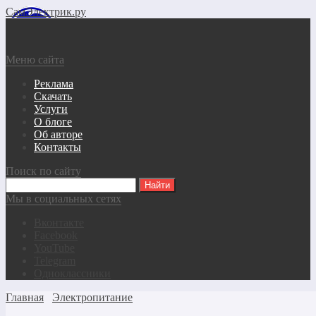
СамЭлектрик.ру
Меню сайта
Реклама
Скачать
Услуги
О блоге
Об авторе
Контакты
Поиск по сайту
Мы в социальных сетях
Вконтакте
Facebook
YouTube
Telegram
Одноклассники
Главная
Электропитание