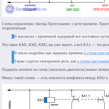
Схема управления «Звезда-Треугольник» с реле времени. Прос
теоретическая
В контактах с временной задержкой все постоянно пута
Что такое КМ1, КМ2, КМ3, вы уже знаете, а вот КА1 — это рел
Я писал подробно про задержку времени
в статье про 
Также годится электронное реле, как
в статье про пнев
Подавать питание на схему (запускать двигатель) можно любы
Минус такой схемы — есть опасность конфликта между КМ2 и КМ