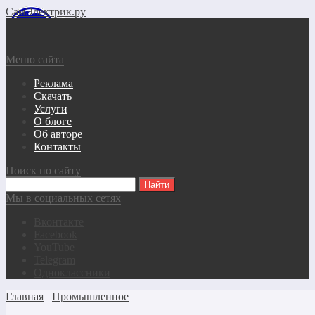
СамЭлектрик.ру
Меню сайта
Реклама
Скачать
Услуги
О блоге
Об авторе
Контакты
Поиск по сайту
Мы в социальных сетях
Вконтакте
Facebook
YouTube
Telegram
Одноклассники
Главная
Промышленное